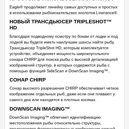
Eagle® продолжает линейку самых доступных и простых
в использовании рыбоискательских эхолотов Lowrance®.
НОВЫЙ ТРАНСДЬЮСЕР TRIPLESHOT™
HD
Благодаря подводному осмотру по бокам от лодки и под
лодкой вы будете иметь наилучшие шансы найти рыбу.
Трансдьюсер TripleShot HD, которым комплектуется
устройство, объединяет мощность широкоугольного
сонара CHIRP для поиска рыбы с высокой детализацией
изображений структур, в которых содержится рыба с
помощью функций SideScan и DownScan Imaging™.
СОНАР CHIRP
Сонар высокого разрешения CHIRP обеспечивает четкое
изображение отдельных рыб, даже если они плавают у
самого дна или находятся в плотных косяках.
DOWNSCAN IMAGING™
DownScan Imaging™ облегчает идентификацию
местоположения рыбы относительно структуры,
предоставляя фотореалистичные изображения камней,