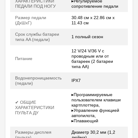
ХАРАКТЕРИСТИКИ
▸Регулируемое
ПЕДАЛИ ПОД НОГУ
сопротивление педали
Размер педали
30.48 см x 22.86 см x
(ДхШхГ)
11.43 см
Срок службы батареи
1 полный сезон
типа AA (педали)
12 V/24 V/36 V с
проводным или от
Питание
батареек (2 батареи
типа AA)
Водонепроницаемость
IPX7
(педали)
▸Программируемые
пользователем клавиши
✔ ОБЩИЕ
картплоттера,
ХАРАКТЕРИСТИКИ
▸Управление функцией
ПУЛЬТА ДУ
автопилота,
▸Плавающий
Размеры дисплея
Диаметр 30,2 мм (1,2
(пульта)
дюйма)