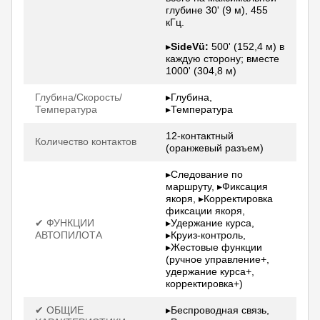
глубине 30' (9 м), 455
кГц.
▸
SideVü:
500' (152,4 м) в
каждую сторону; вместе
1000' (304,8 м)
Глубина/Скорость/
▸Глубина,
Температура
▸Температура
12-контактный
Количество контактов
(оранжевый разъем)
▸Следование по
маршруту, ▸Фиксация
якоря, ▸Корректировка
фиксации якоря,
✔ ФУНКЦИИ
▸Удержание курса,
АВТОПИЛОТА
▸Круиз-контроль,
▸Жестовые функции
(ручное управление+,
удержание курса+,
корректировка+)
✔ ОБЩИЕ
▸Беспроводная связь,