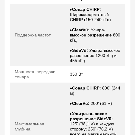
▸
Сонар CHIRP:
Широкоформатный
CHIRP (150-240 кГц)
▸
ClearVü:
Ультра-
Поддержка частот
высокое разрешение 800
кГц
▸
SideVü:
Ультра-высокое
разрешение 1200 кГц и
455 кГц
Мощность передачи
350 Вт
сонара
▸
Сонар CHIRP:
800' (244
м)
▸
ClearVü:
200' (61 м)
▸
Ультра-высокое
разрешение SideVü:
Максимальная
125' (38,1 м) в каждую
глубина
сторону; 250' (76,2 м)
всего на максимальной