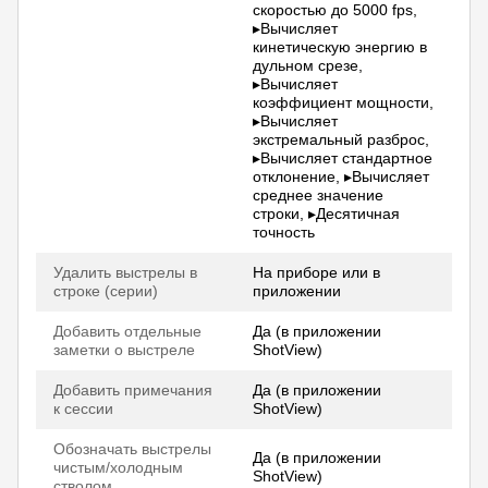
скоростью до 5000 fps,
▸Вычисляет
кинетическую энергию в
дульном срезе,
▸Вычисляет
коэффициент мощности,
▸Вычисляет
экстремальный разброс,
▸Вычисляет стандартное
отклонение, ▸Вычисляет
среднее значение
строки, ▸Десятичная
точность
Удалить выстрелы в
На приборе или в
строке (серии)
приложении
Добавить отдельные
Да (в приложении
заметки о выстреле
ShotView)
Добавить примечания
Да (в приложении
к сессии
ShotView)
Обозначать выстрелы
Да (в приложении
чистым/холодным
ShotView)
стволом