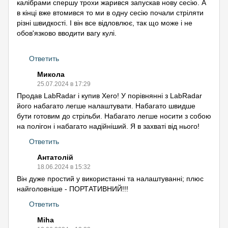
калібрами спершу трохи жарився запускав нову сесію. А
в кінці вже втомився то ми в одну сесію почали стріляти
різні швидкості. І він все відловлює, так що може і не
обов'язково вводити вагу кулі.
Ответить
Микола
25.07.2024 в 17:29
Продав LabRadar і купив Xero! У порівнянні з LabRadar
його набагато легше налаштувати. Набагато швидше
бути готовим до стрільби. Набагато легше носити з собою
на полігон і набагато надійніший. Я в захваті від нього!
Ответить
Антатолій
18.06.2024 в 15:32
Він дуже простий у використанні та налаштуванні; плюс
найголовніше - ПОРТАТИВНИЙ!!!
Ответить
Miha