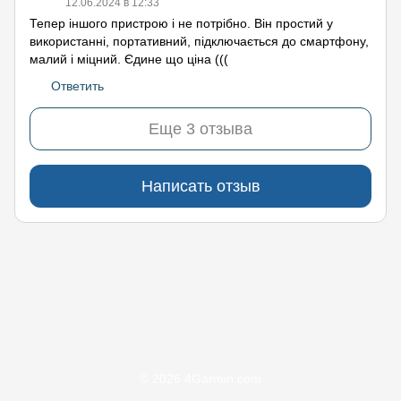
12.06.2024 в 12:33
Тепер іншого пристрою і не потрібно. Він простий у
використанні, портативний, підключається до смартфону,
малий і міцний. Єдине що ціна (((
Ответить
Еще 3 отзыва
Написать отзыв
(097)170-90-90
(099)170-90-90
Контакты
Полная версия сайта
© 2026 4Garmin.com