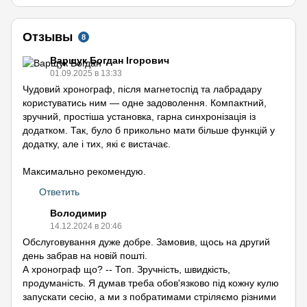
Отзывы
8
Варщук Богдан Ігорович
01.09.2025 в 13:33
Чудовий хронограф, після магнетоспід та лабрадару
користуватись ним — одне задоволення. Компактний,
зручний, простіша установка, гарна синхронізація із
додатком. Так, було б прикольно мати більше функцій у
додатку, але і тих, які є вистачає.
Максимально рекомендую.
Ответить
Володимир
14.12.2024 в 20:46
Обслуговування дуже добре. Замовив, щось на другий
день забрав на новій пошті.
А хронограф що? -- Топ. Зручність, швидкість,
продуманість. Я думав треба обов'язково під кожну кулю
запускати сесію, а ми з побратимами стріляємо різними