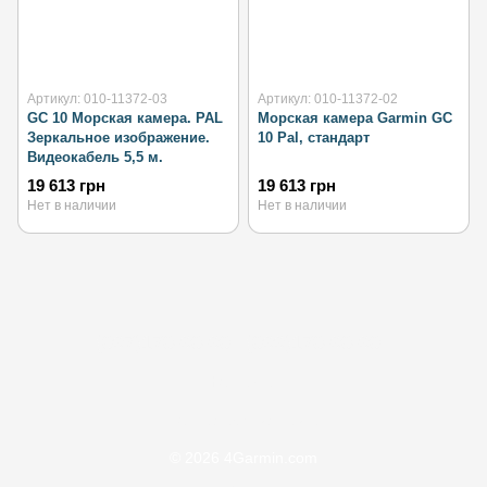
Артикул: 010-11372-03
Артикул: 010-11372-02
GC 10 Морская камера. PAL
Морская камера Garmin GC
Зеркальное изображение.
10 Pal, стандарт
Видеокабель 5,5 м.
19 613 грн
19 613 грн
Нет в наличии
Нет в наличии
(097)170-90-90
(099)170-90-90
Контакты
Полная версия сайта
© 2026 4Garmin.com