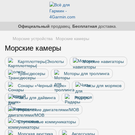
Официальный
продавец.
Бесплатная
доставка.
Морские устройства
Морские камеры
Морские камеры
Картплоттеры|Эхолоты
Морские навигаторы
Трансдюсеры
Моторы для троллинга
Сонары «Черный ящик»
Часы для моряков
Часы для дайвинга
Радары
Управление двигателями/MOB
Спутниковые коммуникаторы
Морская акустика
Аксессуары