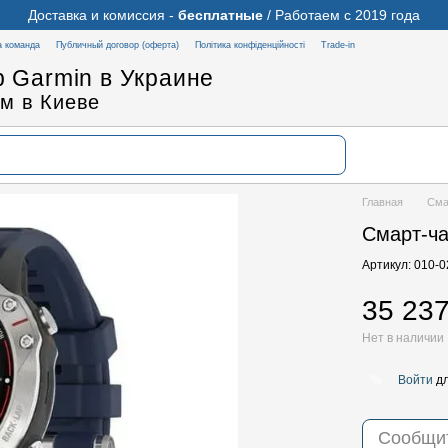
Доставка и комиссия -
бесплатные
/ Работаем с 2019 года
 команда
Публичный договор (оферта)
Політика конфіденційності
Trade-in
 Garmin в Украине
м в Киеве
Главная
Сма
Смарт-ча
Артикул: 010-
35 237
Нет в наличии
Войти
дл
%
Сообщит