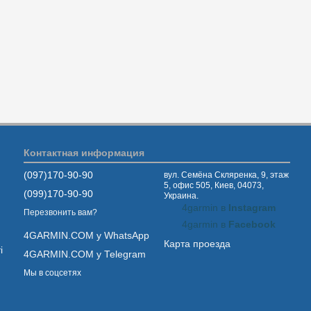
Контактная информация
(097)170-90-90
вул. Семёна Скляренка, 9, этаж
5, офис 505, Киев, 04073,
(099)170-90-90
Украина.
4garmin в
Instagram
Перезвонить вам?
4garmin в
Facebook
4GARMIN.COM у WhatsApp
Карта проезда
і
4GARMIN.COM у Telegram
Мы в соцсетях