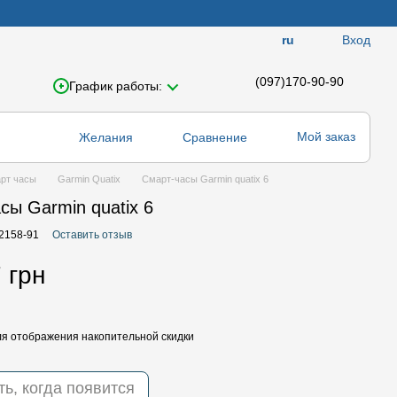
Вход
ru
(097)170-90-90
График работы:
Мой заказ
Желания
Сравнение
рт часы
Garmin Quatix
Смарт-часы Garmin quatix 6
сы Garmin quatix 6
02158-91
Оставить отзыв
 грн
я отображения накопительной скидки
ь, когда появится