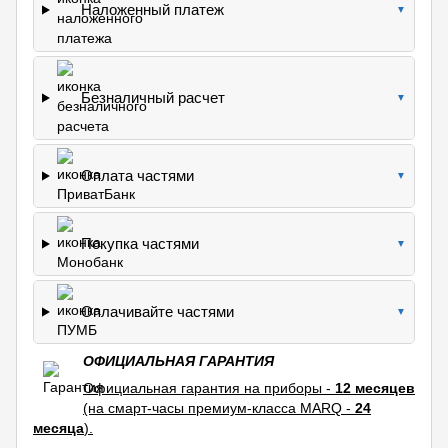
Наложенный платеж
▼
Безналичный расчет
▼
Оплата частями
▼
Покупка частями
▼
Оплачивайте частями
▼
ОФИЦИАЛЬНАЯ ГАРАНТИЯ
Официальная гарантия на приборы -
12 месяцев
(на смарт-часы премиум-класса MARQ -
24
месяца
).