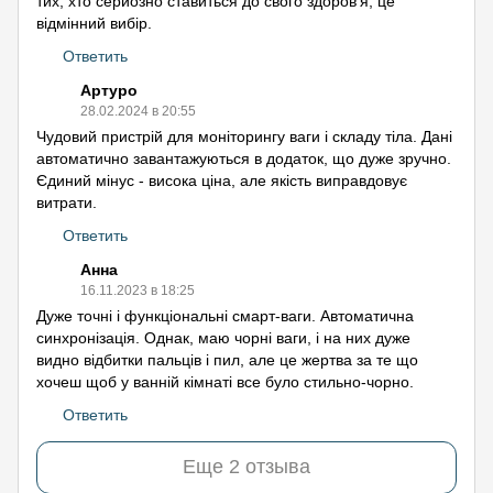
тих, хто серйозно ставиться до свого здоров'я, це
відмінний вибір.
Ответить
Артуро
28.02.2024 в 20:55
Чудовий пристрій для моніторингу ваги і складу тіла. Дані
автоматично завантажуються в додаток, що дуже зручно.
Єдиний мінус - висока ціна, але якість виправдовує
витрати.
Ответить
Анна
16.11.2023 в 18:25
Дуже точні і функціональні смарт-ваги. Автоматична
синхронізація. Однак, маю чорні ваги, і на них дуже
видно відбитки пальців і пил, але це жертва за те що
хочеш щоб у ванній кімнаті все було стильно-чорно.
Ответить
Еще 2 отзыва