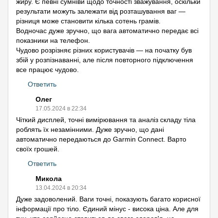
жиру. Є певні сумніви щодо точності зважування, оскільки
результати можуть залежати від розташування ваг —
різниця може становити кілька сотень грамів.
Водночас дуже зручно, що вага автоматично передає всі
показники на телефон.
Чудово розрізняє різних користувачів — на початку був
збій у розпізнаванні, але після повторного підключення
все працює чудово.
Ответить
Олег
17.05.2024 в 22:34
Чіткий дисплей, точні вимірювання та аналіз складу тіла
роблять їх незамінними. Дуже зручно, що дані
автоматично передаються до Garmin Connect. Варто
своїх грошей.
Ответить
Микола
13.04.2024 в 20:34
Дуже задоволений. Ваги точні, показують багато корисної
інформації про тіло. Єдиний мінус - висока ціна. Але для