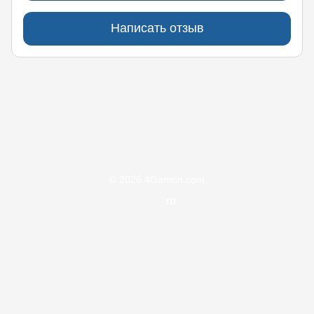
Написать отзыв
(097)170-90-90
(099)170-90-90
Контакты
Полная версия сайта
© 2026 4Garmin.com
UA
ru