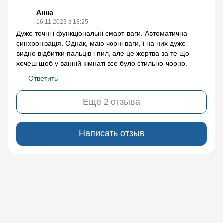
Анна
16.11.2023 в 18:25
Дуже точні і функціональні смарт-ваги. Автоматична
синхронізація. Однак, маю чорні ваги, і на них дуже
видно відбитки пальців і пил, але це жертва за те що
хочеш щоб у ванній кімнаті все було стильно-чорно.
Ответить
Еще 2 отзыва
Написать отзыв
(097)170-90-90
(099)170-90-90
Контакты