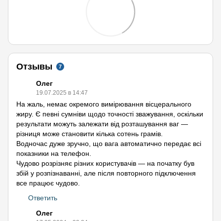
Отзывы
7
Олег
19.07.2025 в 14:47
На жаль, немає окремого вимірювання вісцерального
жиру. Є певні сумніви щодо точності зважування, оскільки
результати можуть залежати від розташування ваг —
різниця може становити кілька сотень грамів.
Водночас дуже зручно, що вага автоматично передає всі
показники на телефон.
Чудово розрізняє різних користувачів — на початку був
збій у розпізнаванні, але після повторного підключення
все працює чудово.
Ответить
Олег