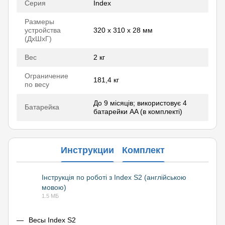
Серия
Index
Размеры
устройства
320 x 310 x 28 мм
(ДхШхГ)
Вес
2 кг
Ограничение
181,4 кг
по весу
До 9 місяців; використовує 4
Батарейка
батарейки AA (в комплекті)
Инструкции
Комплект
Інструкція по роботі з Index S2 (англійською
мовою)
PDF
1.5 МБ
Весы Index S2