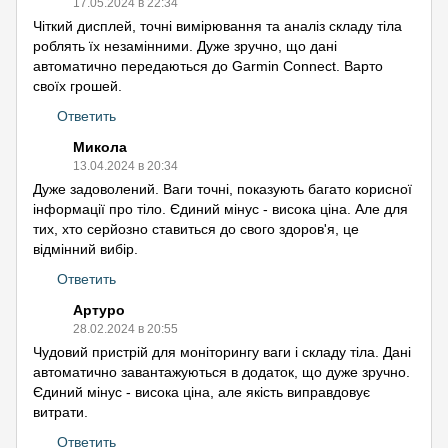
17.05.2024 в 22:34
Чіткий дисплей, точні вимірювання та аналіз складу тіла
роблять їх незамінними. Дуже зручно, що дані
автоматично передаються до Garmin Connect. Варто
своїх грошей.
Ответить
Микола
13.04.2024 в 20:34
Дуже задоволений. Ваги точні, показують багато корисної
інформації про тіло. Єдиний мінус - висока ціна. Але для
тих, хто серйозно ставиться до свого здоров'я, це
відмінний вибір.
Ответить
Артуро
28.02.2024 в 20:55
Чудовий пристрій для моніторингу ваги і складу тіла. Дані
автоматично завантажуються в додаток, що дуже зручно.
Єдиний мінус - висока ціна, але якість виправдовує
витрати.
Ответить