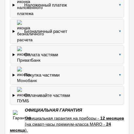
Наложенный платеж
▼
Безналичный расчет
▼
Оплата частями
▼
Покупка частями
▼
Оплачивайте частями
▼
ОФИЦИАЛЬНАЯ ГАРАНТИЯ
Официальная гарантия на приборы -
12 месяцев
(на смарт-часы премиум-класса MARQ -
24
месяца
).