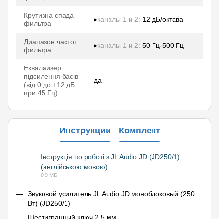
Крутизна спада
▸
каналы 1 и 2:
12 дБ/октава
фильтра
Диапазон частот
▸
каналы 1 и 2:
50 Гц-500 Гц
фильтра
Еквалайзер
підсилення басів
да
(від 0 до +12 дБ
при 45 Гц)
Инструкции
Комплект
Інструкція по роботі з JL Audio JD (JD250/1)
(англійською мовою)
PDF
0.9 МБ
Звуковой усилитель JL Audio JD моноблоковый (250
Вт) (JD250/1)
Шестигранный ключ 2,5 мм