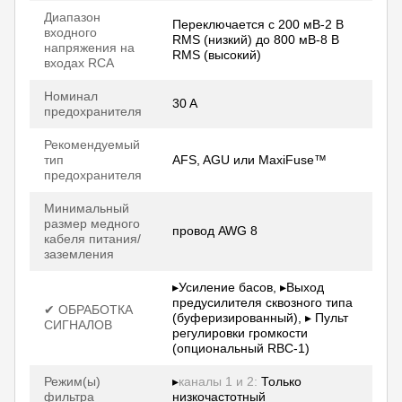
Диапазон
Переключается с 200 мВ-2 В
входного
RMS (низкий) до 800 мВ-8 В
напряжения на
RMS (высокий)
входах RCA
Номинал
30 A
предохранителя
Рекомендуемый
тип
AFS, AGU или MaxiFuse™
предохранителя
Минимальный
размер медного
провод AWG 8
кабеля питания/
заземления
▸Усиление басов, ▸Выход
предусилителя сквозного типа
✔ ОБРАБОТКА
(буферизированный), ▸ Пульт
СИГНАЛОВ
регулировки громкости
(опциональный RBC-1)
Режим(ы)
▸
каналы 1 и 2:
Только
фильтра
низкочастотный