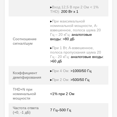
▸
Вход 12,5 В при 2 Ом < 1%
THD):
200 Вт x 1
▸
При максимальной
номинальной мощности, A-
взвешенное, полоса шума 20
Гц – 20 кГц:
аналоговые
Соотношение
входы: >80 дБ
сигнал/шум
▸
При 1 Вт, A-взвешенное,
полоса пропускания шума 20
Гц - 20 кГц:
аналоговые входы:
>60 дБ
▸
При 4 Ом:
>1000/50 Гц
Коэффициент
демпфирования
▸
При 2 Ом:
>500/50 Гц
THD+N при
номинальной
<1% при 2 Ом
мощности
Частота ответа
7 Гц–500 Гц
(+0, -1 дБ)