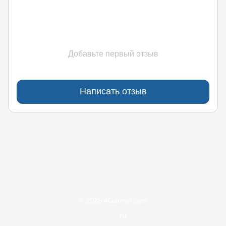
Добавьте первый отзыв
Написать отзыв
(097)170-90-90
(099)170-90-90
Контакты
Полная версия сайта
© 2026 4Garmin.com
UA
ru