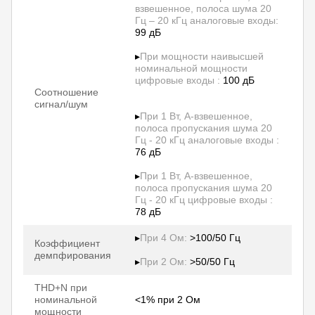
взвешенное, полоса шума 20
Гц – 20 кГц аналоговые входы:
99 дБ
▸
При мощности наивысшей
номинальной мощности
цифровые входы :
100 дБ
Соотношение
сигнал/шум
▸
При 1 Вт, A-взвешенное,
полоса пропускания шума 20
Гц - 20 кГц аналоговые входы :
76 дБ
▸
При 1 Вт, A-взвешенное,
полоса пропускания шума 20
Гц - 20 кГц цифровые входы :
78 дБ
▸
При 4 Ом:
>100/50 Гц
Коэффициент
демпфирования
▸
При 2 Ом:
>50/50 Гц
THD+N при
номинальной
<1% при 2 Ом
мощности