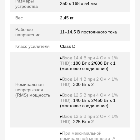
Размеры
250 x 168 x 54 мм
устройства
Вес
2,45 кг
Рабочее
11–14,5 В постоянного тока
напряжение
Класс усилителя
Class D
▸
Вход 14,4 В при 4 Ом < 1%
THD):
180 Вт x 2/600 Вт x 1
(мостовое соединение)
▸
Вход 14,4 В при 2 Ом < 1%
Номинальная
THD):
300 Вт x 2
непрерывная
(RMS) мощность
▸
Вход 12,5 В при 4 Ом < 1%
THD):
140 Вт x 2/450 Вт x 1
(мостовое соединение)
▸
Вход 12,5 В при 2 Ом < 1%
THD):
225 Вт x 2
▸
При максимальной
номинальной мощности, A-