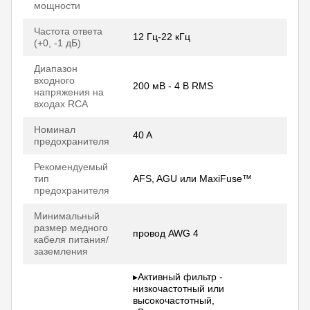
мощности
Частота ответа
12 Гц-22 кГц
(+0, -1 дБ)
Диапазон
входного
200 мВ - 4 В RMS
напряжения на
входах RCA
Номинал
40 A
предохранителя
Рекомендуемый
тип
AFS, AGU или MaxiFuse™
предохранителя
Минимальный
размер медного
провод AWG 4
кабеля питания/
заземления
▸Активный фильтр -
низкочастотный или
высокочастотный,