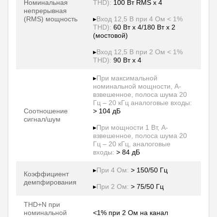
Номинальная
THD):
100 Вт RMS x 4
непрерывная
(RMS) мощность
▸
Вход 12,5 В при 4 Ом < 1%
THD):
60 Вт x 4/180 Вт x 2
(мостовой)
▸
Вход 12,5 В при 2 Ом < 1%
THD):
90 Вт x 4
▸
При максимальной
номинальной мощности, A-
взвешенное, полоса шума 20
Гц – 20 кГц аналоговые входы:
Соотношение
> 104 дБ
сигнал/шум
▸
При мощности 1 Вт, A-
взвешенное, полоса шума 20
Гц – 20 кГц, аналоговые
входы:
> 84 дБ
▸
При 4 Ом:
> 150/50 Гц
Коэффициент
демпфирования
▸
При 2 Ом:
> 75/50 Гц
THD+N при
номинальной
<1% при 2 Ом на канал