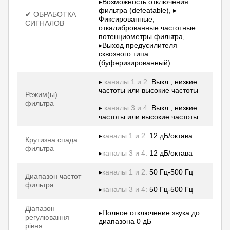
▸Возможность отключения
фильтра (defeatable), ▸
✔ ОБРАБОТКА
Фиксированные,
СИГНАЛОВ
откалиброванные частотные
потенциометры фильтра,
▸Выход предусилителя
сквозного типа
(буферизированный)
▸
каналы 1 и 2:
Выкл., низкие
частоты или высокие частоты
Режим(ы)
фильтра
▸
каналы 3 и 4:
Выкл., низкие
частоты или высокие частоты
▸
каналы 1 и 2:
12 дБ/октава
Крутизна спада
фильтра
▸
каналы 3 и 4:
12 дБ/октава
▸
каналы 1 и 2:
50 Гц-500 Гц
Диапазон частот
фильтра
▸
каналы 3 и 4:
50 Гц-500 Гц
Діапазон
▸Полное отключение звука до
регулювання
диапазона 0 дБ
рівня