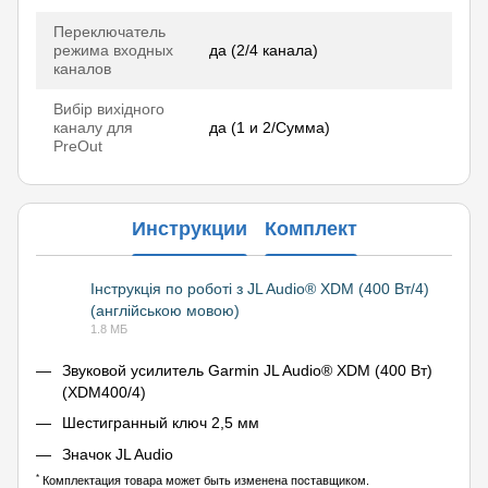
Переключатель
режима входных
да (2/4 канала)
каналов
Вибір вихідного
каналу для
да (1 и 2/Сумма)
PreOut
Инструкции
Комплект
Інструкція по роботі з JL Audio® XDM (400 Вт/4)
(англійською мовою)
PDF
1.8 МБ
Звуковой усилитель Garmin JL Audio® XDM (400 Вт)
(XDM400/4)
Шестигранный ключ 2,5 мм
Значок JL Audio
*
Комплектация товара может быть изменена поставщиком.