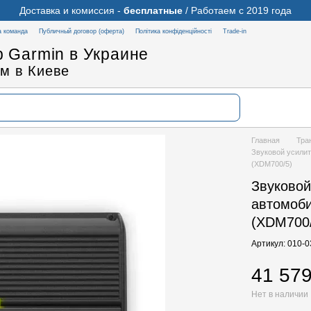
Доставка и комиссия -
бесплатные
/ Работаем с 2019 года
 команда
Публичный договор (оферта)
Політика конфіденційності
Trade-in
 Garmin в Украине
м в Киеве
Главная
Тра
Звуковой усилит
(XDM700/5)
Звуковой
автомоби
(XDM700
Артикул: 010-
41 579
Нет в наличии