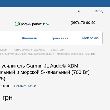
Вход
ru
(097)170-90-90
График работы:
Мой заказ
Желания
Сравнение
нспорт
Автомобильная акустика
Усилители
ель Garmin JL Audio® XDM автомобильный и морской 5-канальный (700 Вт)
 усилитель Garmin JL Audio® XDM
льный и морской 5-канальный (700 Вт)
/5)
03118-00
Оставить отзыв
 грн