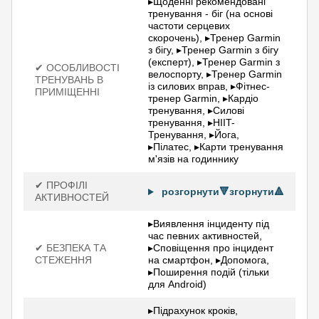
▸Щоденні рекомендовані
тренування - біг (на основі
частоти серцевих
скорочень), ▸Тренер Garmin
з бігу, ▸Тренер Garmin з бігу
(експерт), ▸Тренер Garmin з
✔ ОСОБЛИВОСТІ
велоспорту, ▸Тренер Garmin
ТРЕНУВАНЬ В
із силових вправ, ▸Фітнес-
ПРИМІЩЕННІ
тренер Garmin, ▸Кардіо
тренування, ▸Силові
тренування, ▸HIIT-
Тренування, ▸Йога,
▸Пілатес, ▸Карти тренування
м'язів на годиннику
✔ ПРОФІЛІ
розгорнути🔻
згорнути🔺
АКТИВНОСТЕЙ
▸Виявлення інциденту під
час певних активностей,
✔ БЕЗПЕКА ТА
▸Сповіщення про інцидент
СТЕЖЕННЯ
на смартфон, ▸Допомога,
▸Поширення подій (тільки
для Android)
▸Підрахунок кроків,