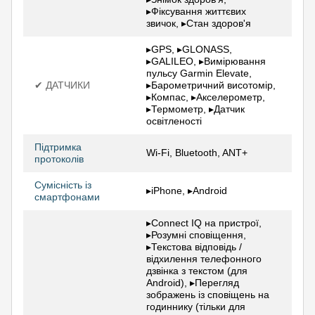
▸Фіксування життєвих
звичок, ▸Стан здоров'я
▸GPS, ▸GLONASS,
▸GALILEO, ▸Вимірювання
пульсу Garmin Elevate,
✔ ДАТЧИКИ
▸Барометричний висотомір,
▸Компас, ▸Акселерометр,
▸Термометр, ▸Датчик
освітленості
Підтримка
Wi-Fi, Bluetooth, ANT+
протоколів
Сумісність із
▸iPhone, ▸Android
смартфонами
▸Connect IQ на пристрої,
▸Розумні сповіщення,
▸Текстова відповідь /
відхилення телефонного
дзвінка з текстом (для
Android), ▸Перегляд
зображень із сповіщень на
годиннику (тільки для