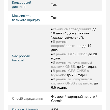
Кольоровий
Так
дисплей
Можливість
Так
великого шрифту
▸
Режим смарт-годинника:
до
10 днів (4 днів у режимі
"завжди увімкнено").
▸
В режимі
енергозбереження:
до 19
днів
▸
В режимі GPS-GNSS:
до 20
Час роботи
годин.
батареї
▸
В режимі усі супутникові
системи GNSS:
до 14 годин.
▸
В режимі GPS-GNSS з
музикою:
до 7,5 годин.
▸
В режимі усі супутникові
системи GNSS з музикою:
до
6,5 годин.
Фірмовий зарядний пристрій
Спосіб заряджання
Garmin
Пам'ять / Історія
4 Гб