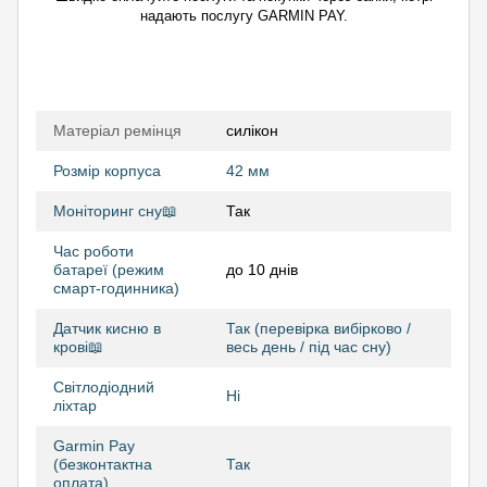
надають послугу GARMIN PAY.
Матеріал ремінця
силікон
Розмір корпуса
42 мм
Моніторинг сну📖
Так
Час роботи
батареї (режим
до 10 днів
смарт-годинника)
Датчик кисню в
Так (перевірка вибірково /
крові📖
весь день / під час сну)
Світлодіодний
Ні
ліхтар
Garmin Pay
(безконтактна
Так
оплата)