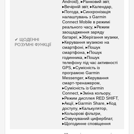
Android), ▸Ранковий звіт,
▸Вечірній звіт, ▸Календар,
▸Погода, ▸Синхронізація
налаштувань з Garmin
Connect Mobile в режимі
реального часу, ▸Режим
заощадження заряду
батареї, ▸Зберігання музики,
✔ ЩОДЕННІ
▸Керування музикою на
РОЗУМНІ ФУНКЦІЇ
смартфоні, ▸Пошук
смартфона, ▸Пошук
годинника, ▸Пошук
телефону під час активності
GPS, ▸Сумісність із
програмою Garmin
Messenger, ▸Керування
смарт-тренажером,
▸Сумісність із Garmin
Connect, ▸Зміна кольору,
▸Режим дисплея RED SHIFT,
▸Акції, ▸Garmin Share, ▸Код
доступу, ▸Калькулятор,
▸Кольорові фільтри,
▸Озвучуваний циферблат,
▸Щогодинне сповіщення