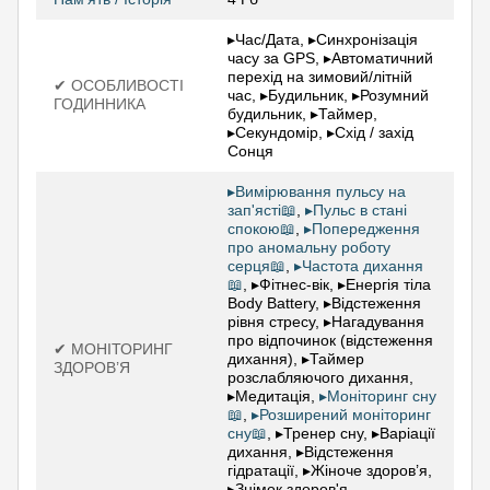
▸Час/Дата, ▸Синхронізація
часу за GPS, ▸Автоматичний
перехід на зимовий/літній
✔ ОСОБЛИВОСТІ
час, ▸Будильник, ▸Розумний
ГОДИННИКА
будильник, ▸Таймер,
▸Секундомір, ▸Схід / захід
Сонця
▸Вимірювання пульсу на
зап'ясті📖
,
▸Пульс в стані
спокою📖
,
▸Попередження
про аномальну роботу
серця📖
,
▸Частота дихання
📖
, ▸Фітнес-вік, ▸Енергія тіла
Body Battery, ▸Відстеження
рівня стресу, ▸Нагадування
про відпочинок (відстеження
✔ МОНІТОРИНГ
дихання), ▸Таймер
ЗДОРОВ’Я
розслабляючого дихання,
▸Медитація,
▸Моніторинг сну
📖
,
▸Розширений моніторинг
сну📖
, ▸Тренер сну, ▸Варіації
дихання, ▸Відстеження
гідратації, ▸Жіноче здоров’я,
▸Знімок здоров'я,