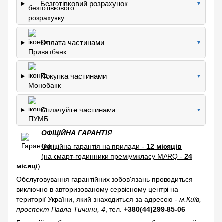
Безготівковий розрахунок
▼
Оплата частинами
▼
Покупка частинами
▼
Сплачуйте частинами
▼
ОФІЦІЙНА ГАРАНТІЯ
Офіційна гарантія на прилади -
12 місяців
(на смарт-годинники преміумкласу MARQ -
24
місяці
).
Обслуговування гарантійних зобов'язань проводиться
виключно в авторизованому сервісному центрі на
території України, який знаходиться за адресою -
м.Київ,
проспект Павла Тичини, 4
, тел.
+380(44)299-85-06