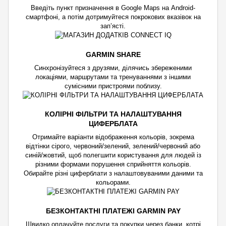
Введіть пункт призначення в Google Maps на Android-
смартфоні, а потім дотримуйтеся покрокових вказівок на
зап’ясті.
GARMIN SHARE
Синхронізуйтеся з друзями, ділячись збереженими
локаціями, маршрутами та тренуваннями з іншими
сумісними пристроями поблизу.
КОЛІРНІ ФІЛЬТРИ ТА НАЛАШТУВАННЯ
ЦИФЕРБЛАТА
Отримайте варіанти відображення кольорів, зокрема
відтінки сірого, червоний/зелений, зелений/червоний або
синій/жовтий, щоб полегшити користування для людей із
різними формами порушення сприйняття кольорів.
Обирайте різні циферблати з налаштовуваними даними та
кольорами.
БЕЗКОНТАКТНІ ПЛАТЕЖІ GARMIN PAY
Швидко оплачуйте послуги та покупки через банки, котрі