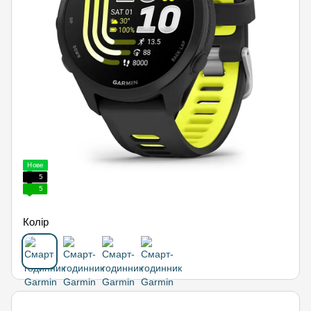
Нове
5
5
Колір