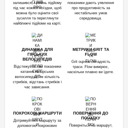
залишився, і рівень підйому
показники дають уявлення
під час кожної поїздки, щоб
про продуктивність за
можна було оцінити свої
нестабільних умов
зусилля та переглянути
середовища.
найближчі підйоми на карті.
ДИНАМІКА ДЛЯ
МЕТРИКИ GRIT ТА
ГІРСЬКИХ
FLOW
ВЕЛОСИПЕДІВ
Grit оцінює складність
Відстежуйте такі показники
траси. Flow вимірює,
катання на гірських
наскільки плавно ви їдете.
велосипедах, як кількість
стрибків, відстань стрибків і
час зависання.
ПОКРОКОВІ МАРШРУТИ
ПОВЕРНЕННЯ ДО
ПОЧАТКУ
Дотримуйтеся маршруту за
Поверніться на маршрут,
допомогою покрокових