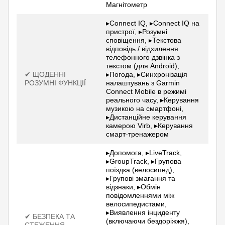
Магнітометр
▸Connect IQ, ▸Connect IQ на
пристрої, ▸Розумні
сповіщення, ▸Текстова
відповідь / відхилення
телефонного дзвінка з
текстом (для Android),
✔ ЩОДЕННІ
▸Погода, ▸Синхронізація
РОЗУМНІ ФУНКЦІЇ
налаштувань з Garmin
Connect Mobile в режимі
реального часу, ▸Керування
музикою на смартфоні,
▸Дистанційне керування
камерою Virb, ▸Керування
смарт-тренажером
▸Допомога, ▸LiveTrack,
▸GroupTrack, ▸Групова
поїздка (велосипед),
▸Групові змагання та
відзнаки, ▸Обмін
повідомленнями між
велосипедистами,
▸Виявлення інциденту
✔ БЕЗПЕКА ТА
(включаючи бездоріжжя),