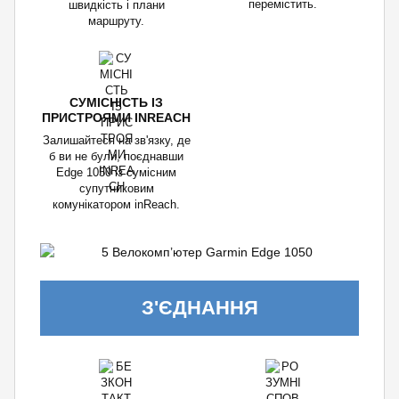
перемістить.
швидкість і плани
маршруту.
СУМІСНІСТЬ ІЗ
ПРИСТРОЯМИ INREACH
Залишайтеся на зв'язку, де
б ви не були, поєднавши
Edge 1050 із сумісним
супутниковим
комунікатором inReach.
З'ЄДНАННЯ