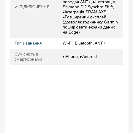
передач ANT+, ▸Інтеграція
✔ ПІДКЛЮЧЕННЯ
Shimano Di2 Synchro Shift,
▸Інтеграція SRAM AXS,
▸Розширений дисплей
(дозволяє годиннику Garmin
поширювати екрани даних
на Edge)
Тип з'єднання
Wi-Fi, Bluetooth, ANT+
Сумісність із
▸iPhone, ▸Android
смартфонами