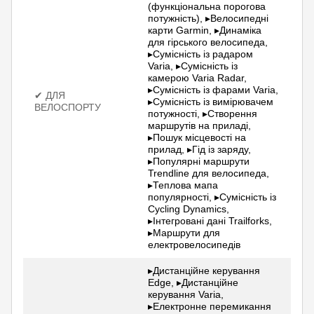
(функціональна порогова
потужність), ▸Велосипедні
карти Garmin, ▸Динаміка
для гірського велосипеда,
▸Сумісність із радаром
Varia, ▸Сумісність із
камерою Varia Radar,
▸Сумісність із фарами Varia,
✔ ДЛЯ
▸Сумісність із вимірювачем
ВЕЛОСПОРТУ
потужності, ▸Створення
маршрутів на приладі,
▸Пошук місцевості на
прилад, ▸Гід із заряду,
▸Популярні маршрути
Trendline для велосипеда,
▸Теплова мапа
популярності, ▸Сумісність із
Cycling Dynamics,
▸Інтегровані дані Trailforks,
▸Маршрути для
електровелосипедів
▸Дистанційне керування
Edge, ▸Дистанційне
керування Varia,
▸Електронне перемикання