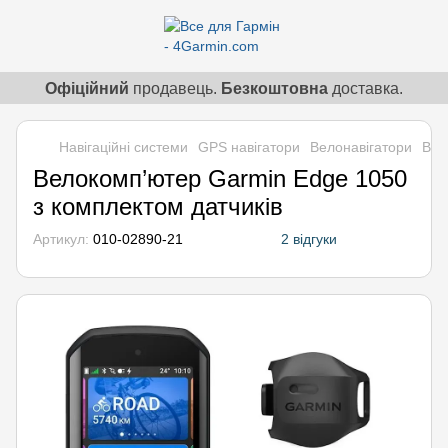
Офіційний
продавець.
Безкоштовна
доставка.
Навігаційні системи
GPS навігатори
Велонавігатори
Вел
Велокомп’ютер Garmin Edge 1050
з комплектом датчиків
Артикул:
010-02890-21
2 відгуки