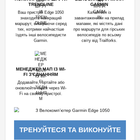
TRENDLINE
GARMIN
Ваш пристрій Edge 1050
Катайтеся із
знаходить найкращий
завантаженими на прилад
маршрут, вибираючи серед
мапами, які містять дані
тих, котрими найчастіше
про маршрути для гірських
їздять інші велосипедисти
велосипедів по всьому
Garmin.
світу від Trailforks.
МЕНЕДЖЕР МАП ІЗ WI-
FI З'ЄДНАННЯМ
Додавайте, гортайте або
оновлюйте карти через Wi-
Fi на своєму пристрої.
ТРЕНУЙТЕСЯ ТА ВИКОНУЙТЕ