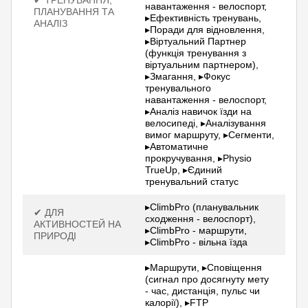
✔ ТРЕНУВАННЯ,
навантаження - велоспорт,
ПЛАНУВАННЯ ТА
▸Ефективність тренувань,
АНАЛІЗ
▸Поради для відновлення,
▸Віртуальний Партнер
(функція тренування з
віртуальним партнером),
▸Змагання, ▸Фокус
тренувального
навантаження - велоспорт,
▸Аналіз навичок їзди на
велосипеді, ▸Аналізування
вимог маршруту, ▸Сегменти,
▸Автоматичне
прокручування, ▸Physio
TrueUp, ▸Єдиний
тренувальний статус
▸ClimbPro (планувальник
✔ ДЛЯ
сходження - велоспорт),
АКТИВНОСТЕЙ НА
▸ClimbPro - маршрути,
ПРИРОДІ
▸ClimbPro - вільна їзда
▸Маршрути, ▸Сповіщення
(сигнал про досягнуту мету
- час, дистанція, пульс чи
калорії), ▸FTP