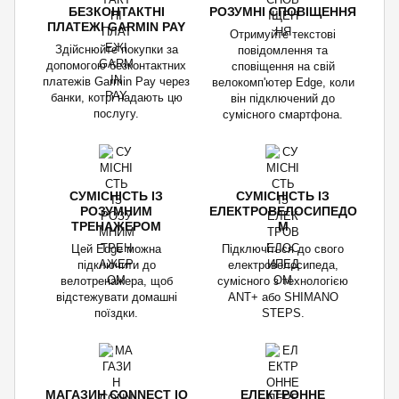
БЕЗКОНТАКТНІ
РОЗУМНІ СПОВІЩЕННЯ
ПЛАТЕЖІ GARMIN PAY
Отримуйте текстові
Здійснюйте покупки за
повідомлення та
допомогою безконтактних
сповіщення на свій
платежів Garmin Pay через
велокомп'ютер Edge, коли
банки, котрі надають цю
він підключений до
послугу.
сумісного смартфона.
СУМІСНІСТЬ ІЗ
СУМІСНІСТЬ ІЗ
РОЗУМНИМ
ЕЛЕКТРОВЕЛОСИПЕДО
ТРЕНАЖЕРОМ
М
Цей Edge можна
Підключіться до свого
підключити до
електровелосипеда,
велотренажера, щоб
сумісного з технологією
відстежувати домашні
ANT+ або SHIMANO
поїздки.
STEPS.
МАГАЗИН CONNECT IQ
ЕЛЕКТРОННЕ