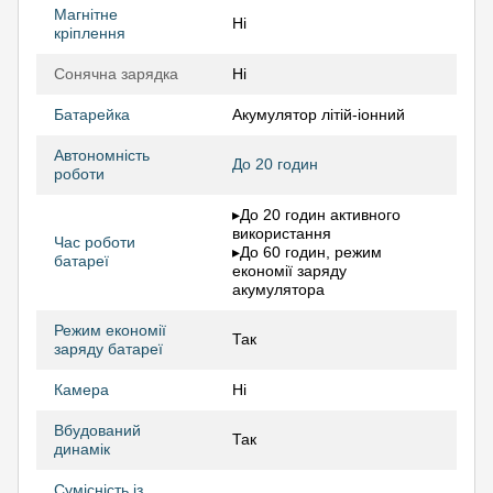
Магнітне
Ні
кріплення
Сонячна зарядка
Ні
Батарейка
Акумулятор літій-іонний
Автономність
До 20 годин
роботи
▸До 20 годин активного
використання
Час роботи
▸До 60 годин, режим
батареї
економії заряду
акумулятора
Режим економії
Так
заряду батареї
Камера
Ні
Вбудований
Так
динамік
Сумісність із