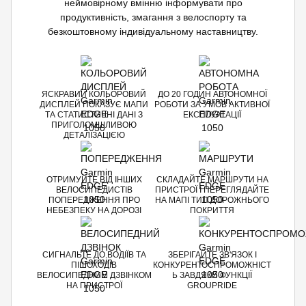
неймовірному вмінню інформувати про
продуктивність, змагання з велоспорту та
безкоштовному індивідуальному наставництву.
ЯСКРАВИЙ КОЛЬОРОВИЙ
ДО 20 ГОДИН АВТОНОМНОЇ
ДИСПЛЕЙ ПОКАЗУЄ МАПИ
РОБОТИ ЗА УМОВ АКТИВНОЇ
ТА СТАТИСТИЧНІ ДАНІ З
ЕКСПЛУАТАЦІЇ
ПРИГОЛОМШЛИВОЮ
ДЕТАЛІЗАЦІЄЮ
ОТРИМУЙТЕ ВІД ІНШИХ
СКЛАДАЙТЕ МАРШРУТИ НА
ВЕЛОСИПЕДИСТІВ
ПРИСТРОЇ І ПЕРЕГЛЯДАЙТЕ
ПОПЕРЕДЖЕННЯ ПРО
НА МАПІ ТИП ДОРОЖНЬОГО
НЕБЕЗПЕКУ НА ДОРОЗІ
ПОКРИТТЯ
СИГНАЛЬТЕ ДО ВОДІЇВ ТА
ЗБЕРІГАЙТЕ ЗВ'ЯЗОК І
ПІШОХОДІВ
КОНКУРЕНТОСПРОМОЖНІСТ
ВЕЛОСИПЕДНИМ ДЗВІНКОМ
Ь ЗАВДЯКИ ФУНКЦІЇ
НА ПРИСТРОЇ
GROUPRIDE