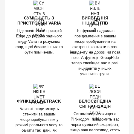
СУМІСНІСТЬ З
ВИЯВЛЕННЯ
ПРИСТРОЯМИ VARIA
ІНЦИДЕНТІВ
Підключіть свій пристрій
Ця функція надсилає
Edge до радара заднього
повідомлення з вашим
виду Varia та розумних
місцеперебуванням на
фар, щоб бачити інших та
екстренні контакти в разі
бути поміченим.
інциденту на дорозі чи поза
нею. А функція GroupRide
тепер сповіщає вас в разі
інцидентів у інших
учасників групи.
ФУНКЦІЯ LIVETRACK
ВЕЛОСИПЕДНА
СИГНАЛІЗАЦІЯ
Близькі люди можуть
Сигналізація, захищена
стежити за вашим
PIN-кодом, повідомить вас
місцеперебуванням у
через сумісний смартфон,
режимі реального часу та
якщо ваш велосипед хтось
бачити такі дані, як