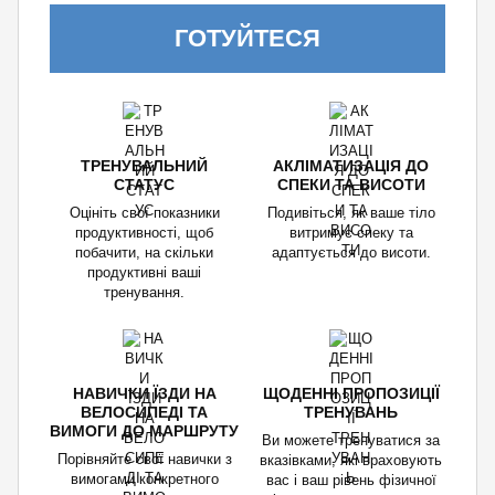
ГОТУЙТЕСЯ
ТРЕНУВАЛЬНИЙ
АКЛІМАТИЗАЦІЯ ДО
СТАТУС
СПЕКИ ТА ВИСОТИ
Оцініть свої показники
Подивіться, як ваше тіло
продуктивності, щоб
витримує спеку та
побачити, на скільки
адаптується до висоти.
продуктивні ваші
тренування.
НАВИЧКИ ЇЗДИ НА
ЩОДЕННІ ПРОПОЗИЦІЇ
ВЕЛОСИПЕДІ ТА
ТРЕНУВАНЬ
ВИМОГИ ДО МАРШРУТУ
Ви можете тренуватися за
Порівняйте свої навички з
вказівками, які враховують
вимогами конкретного
вас і ваш рівень фізичної