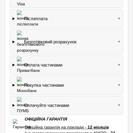
Післяплата
▼
Безготівковий розрахунок
▼
Оплата частинами
▼
Покупка частинами
▼
Сплачуйте частинами
▼
ОФІЦІЙНА ГАРАНТІЯ
Офіційна гарантія на прилади -
12 місяців