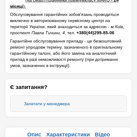
(на смарт-годинники преміумкласу MARQ -
24
місяці
).
Обслуговування гарантійних зобов'язань проводиться
виключно в авторизованому сервісному центрі на
території України, який знаходиться за адресою -
м.Київ,
проспект Павла Тичини, 4
, тел.
+380(44)299-85-06
Гарантійне обслуговування приладу - це безкоштовний
ремонт упродовж терміну, зазначеного в оригінальному
гарантійному талоні, або його заміна на аналогічний
прилад в разі неможливості ремонту (при дотриманні
умов, зазначених в інструкції).
Є запитання?
Запитати у менеджера
Опис
Характеристики
Відео