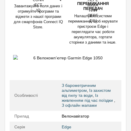
ПЕРЕМИКАННЯ
Завантажуйте поля даних і
ПЕРЕДАЧ
отримуйте програми та
Налаштуйте системи
віджети з нашої програми
перемикання, щоб керувати
для смартфонів Connect IQ
пристроєм Edge і
Store.
переглядати час роботи
акумулятора, гортати
сторінки з даними та інше.
З барометричним
альтиметром
,
Із захистом
Особливості
від пилу та води
,
Із
живленням під час поїздки
,
З офлайн мапами
Прилад
Велонавігатор
Серія
Edge