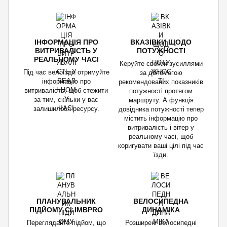
ІНФОРМАЦІЯ ПРО
ВКАЗІВКИ ЩОДО
ВИТРИВАЛІСТЬ У
ПОТУЖНОСТІ
РЕАЛЬНОМУ ЧАСІ
Керуйте своїми зусиллями
Під час велоїзди отримуйте
за допомогою
інформацію про
рекомендованих показників
витривалість, щоб стежити
потужності протягом
за тим, скільки у вас
маршруту. А функція
залишилося ресурсу.
довідника потужності тепер
містить інформацію про
витривалість і вітер у
реальному часі, щоб
коригувати ваші цілі під час
їзди.
ПЛАНУВАЛЬНИК
ВЕЛОСИПЕДНА
ПІДЙОМУ CLIMBPRO
ДИНАМІКА
Переглядайте підйом, що
Розширені велосипедні