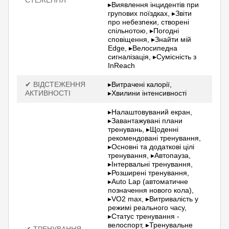
СТЕЖЕННЯ
▸Виявлення інцидентів при
групових поїздках, ▸Звіти
про небезпеки, створені
спільнотою, ▸Погодні
сповіщення, ▸Знайти мій
Edge, ▸Велосипедна
сигналізація, ▸Сумісність з
InReach
✔ ВІДСТЕЖЕННЯ
▸Витрачені калорії,
АКТИВНОСТІ
▸Хвилини інтенсивності
▸Налаштовуваний екран,
▸Завантажувані плани
тренувань, ▸Щоденні
рекомендовані тренування,
▸Основні та додаткові цілі
тренування, ▸Автопауза,
▸Інтервальні тренування,
▸Розширені тренування,
▸Auto Lap (автоматичне
позначення нового кола),
▸VO2 max, ▸Витривалість у
режимі реального часу,
▸Статус тренування -
велоспорт, ▸Тренувальне