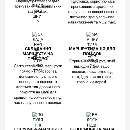
маршруту та зосередьте
підготовки, користуючись
тренування на правильних
пропозиціями щоденних
напрямках.
тренувань на основі вашого
поточного тренувального
навантаження та VO2 max.
СКЛАДАННЯ
МАРШРУТИЗАЦІЯ ДЛЯ
МАРШРУТУ НА
ПОЇЗДОК
ПРИСТРОЇ
Отримайте маршрут, який
Легко створюйте маршрути
підходить для вашої
прямо на пристрої за
поїздки, незалежно від
допомогою чутливого
того, їдете ви по горах,
сенсорного екрана та
гравію чи дорозі.
дивіться тип дорожнього
покриття на мапі для
кращої інформованості під
час планування та поїздки.
ПОПУЛЯРНІ МАРШРУТИ
ВЕЛОСИПЕДНА МАПА