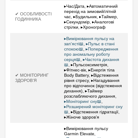
▸Час/Дата, ▸Автоматичний
перехід на зимовий/літній
✔ ОСОБЛИВОСТІ
час, ▸Будильник, ▸Таймер,
ГОДИННИКА
▸Секундомір, ▸Аналогові
стрілки, ▸Хронограф
▸Вимірювання пульсу на
зап'ясті📖
,
▸Пульс в стані
спокою📖
,
▸Попередження
про аномальну роботу
серця📖
,
▸Частота дихання
📖
, ▸Пульсоксиметрія,
▸Фітнес-вік, ▸Енергія тіла
✔ МОНІТОРИНГ
Body Battery, ▸Відстеження
ЗДОРОВ’Я
рівня стресу, ▸Нагадування
про відпочинок (відстеження
дихання), ▸Таймер
розслабляючого дихання,
▸Моніторинг сну📖
,
▸Розширений моніторинг сну
📖
, ▸Відстеження гідратації,
▸Жіноче здоров’я
▸Вимірювання пульсу
Garmin Elevate,