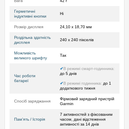
Вага
42 г
Герметичні
Ні
індуктивні кнопки
Розмір дисплея
24,10 x 18,70 мм
Роздільна здатність
240 x 240 пікселів
дисплея
Можливість
Так
великого шрифту
✔
В режимі смарт-годинника:
до 5 днів
Час роботи
батареї
✔
В режимі годинника:
до 1
додаткового тижня
Фірмовий зарядний пристрій
Спосіб заряджання
Garmin
7 активностей з фіксованим
Пам'ять / Історія
часом, дані відстеження
активності за 14 днів