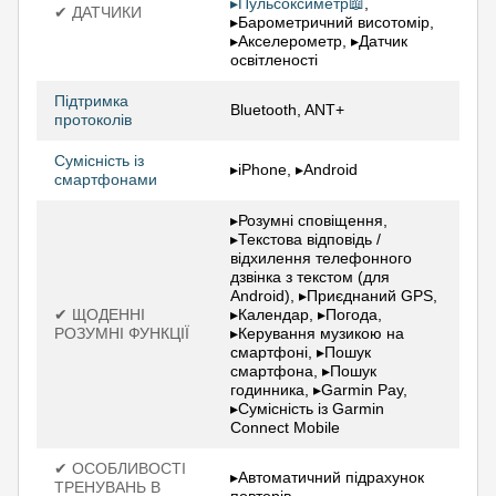
▸Пульсоксиметр📖
,
✔ ДАТЧИКИ
▸Барометричний висотомір,
▸Акселерометр, ▸Датчик
освітленості
Підтримка
Bluetooth, ANT+
протоколів
Сумісність із
▸iPhone, ▸Android
смартфонами
▸Розумні сповіщення,
▸Текстова відповідь /
відхилення телефонного
дзвінка з текстом (для
Android), ▸Приєднаний GPS,
✔ ЩОДЕННІ
▸Календар, ▸Погода,
РОЗУМНІ ФУНКЦІЇ
▸Керування музикою на
смартфоні, ▸Пошук
смартфона, ▸Пошук
годинника, ▸Garmin Pay,
▸Сумісність із Garmin
Connect Mobile
✔ ОСОБЛИВОСТІ
▸Автоматичний підрахунок
ТРЕНУВАНЬ В