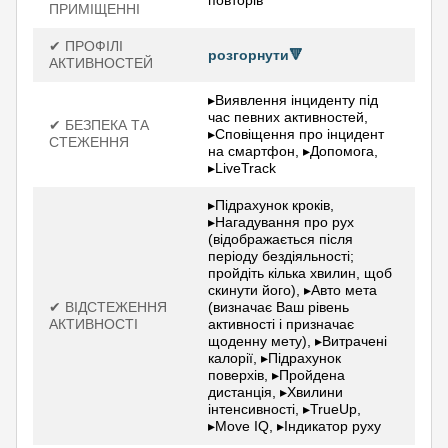
повторів
ПРИМІЩЕННІ
✔ ПРОФІЛІ
розгорнути🔻
АКТИВНОСТЕЙ
▸Виявлення інциденту під
час певних активностей,
✔ БЕЗПЕКА ТА
▸Сповіщення про інцидент
СТЕЖЕННЯ
на смартфон, ▸Допомога,
▸LiveTrack
▸Підрахунок кроків,
▸Нагадування про рух
(відображається після
періоду бездіяльності;
пройдіть кілька хвилин, щоб
скинути його), ▸Авто мета
✔ ВІДСТЕЖЕННЯ
(визначає Ваш рівень
АКТИВНОСТІ
активності і призначає
щоденну мету), ▸Витрачені
калорії, ▸Підрахунок
поверхів, ▸Пройдена
дистанція, ▸Хвилини
інтенсивності, ▸TrueUp,
▸Move IQ, ▸Індикатор руху