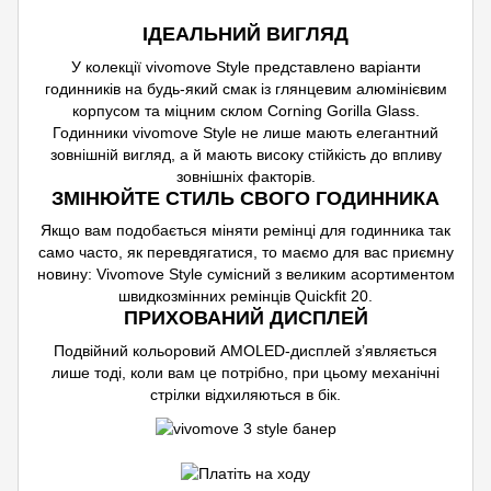
ІДЕАЛЬНИЙ ВИГЛЯД
У колекції vivomove Style представлено варіанти
годинників на будь-який смак із глянцевим алюмінієвим
корпусом та міцним склом Corning Gorilla Glass.
Годинники vivomove Style не лише мають елегантний
зовнішній вигляд, а й мають високу стійкість до впливу
зовнішніх факторів.
ЗМІНЮЙТЕ СТИЛЬ СВОГО ГОДИННИКА
Якщо вам подобається міняти ремінці для годинника так
само часто, як перевдягатися, то маємо для вас приємну
новину: Vivomove Style сумісний з великим асортиментом
швидкозмінних ремінців Quickfit 20.
ПРИХОВАНИЙ ДИСПЛЕЙ
Подвійний кольоровий AMOLED-дисплей з’являється
лише тоді, коли вам це потрібно, при цьому механічні
стрілки відхиляються в бік.