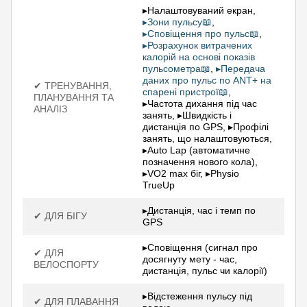
▸Налаштовуваний екран,
▸Зони пульсу📖
,
▸Сповіщення про пульс📖
,
▸Розрахунок витрачених
калорій на основі показів
пульсометра📖
,
▸Передача
даних про пульс по ANT+ на
✔ ТРЕНУВАННЯ,
спарені пристрої📖
,
ПЛАНУВАННЯ ТА
▸Частота дихання під час
АНАЛІЗ
занять, ▸Швидкість і
дистанція по GPS, ▸Профілі
занять, що налаштовуються,
▸Auto Lap (автоматичне
позначення нового кола),
▸VO2 max біг, ▸Physio
TrueUp
▸Дистанція, час і темп по
✔ ДЛЯ БІГУ
GPS
▸Сповіщення (сигнал про
✔ ДЛЯ
досягнуту мету - час,
ВЕЛОСПОРТУ
дистанція, пульс чи калорії)
▸Відстеження пульсу під
✔ ДЛЯ ПЛАВАННЯ