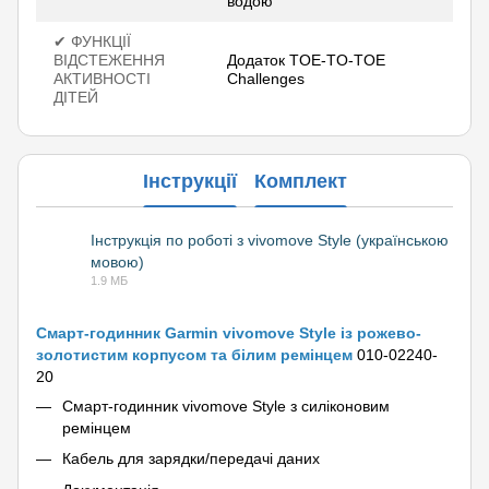
водою
✔ ФУНКЦІЇ
ВІДСТЕЖЕННЯ
Додаток TOE-TO-TOE
АКТИВНОСТІ
Challenges
ДІТЕЙ
Інструкції
Комплект
Інструкція по роботі з vivomove Style (українською
мовою)
PDF
1.9 МБ
Смарт-годинник Garmin vivomove Style із рожево-
золотистим корпусом та білим ремінцем
010-02240-
20
Смарт-годинник vivomove Style з силіконовим
ремінцем
Кабель для зарядки/передачі даних