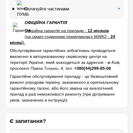
Сплачуйте частинами
▼
ОФІЦІЙНА ГАРАНТІЯ
Офіційна гарантія на прилади -
12 місяців
(на смарт-годинники преміумкласу MARQ -
24
місяці
).
Обслуговування гарантійних зобов'язань проводиться
виключно в авторизованому сервісному центрі на
території України, який знаходиться за адресою -
м.Київ,
проспект Павла Тичини, 4
, тел.
+380(44)299-85-06
Гарантійне обслуговування приладу - це безкоштовний
ремонт упродовж терміну, зазначеного в оригінальному
гарантійному талоні, або його заміна на аналогічний
прилад в разі неможливості ремонту (при дотриманні
умов, зазначених в інструкції).
Є запитання?