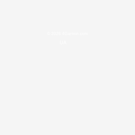
(097)170-90-90
(099)170-90-90
Контакти
Повна версія сайту
© 2026 4Garmin.com
UA
ru