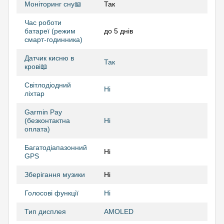
Моніторинг сну📖
Так
Час роботи
батареї (режим
до 5 днів
смарт-годинника)
Датчик кисню в
Так
крові📖
Світлодіодний
Ні
ліхтар
Garmin Pay
(безконтактна
Ні
оплата)
Багатодіапазонний
Ні
GPS
Зберігання музики
Ні
Голосові функції
Ні
Тип дисплея
AMOLED