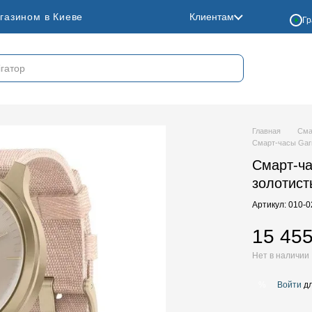
газином в Киеве
Клиентам
Гр
Главная
Сма
Смарт-часы Gar
Смарт-ча
золотис
Артикул: 010-
15 455
Нет в наличии
Войти
дл
%