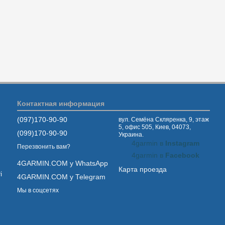
Контактная информация
(097)170-90-90
вул. Семёна Скляренка, 9, этаж
5, офис 505, Киев, 04073,
(099)170-90-90
Украина.
4garmin в
Instagram
Перезвонить вам?
4garmin в
Facebook
4GARMIN.COM у WhatsApp
Карта проезда
і
4GARMIN.COM у Telegram
Мы в соцсетях