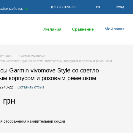
(097)170-90-90
ru
Вход
афик работы:
Мой заказ
Желания
Сравнение
рт часы
Garmin Vivomove
min vivomove Style со светло-золотистым корпусом и розовым ремешком
сы Garmin vivomove Style со светло-
тым корпусом и розовым ремешком
02240-22
Оставить отзыв
 грн
я отображения накопительной скидки