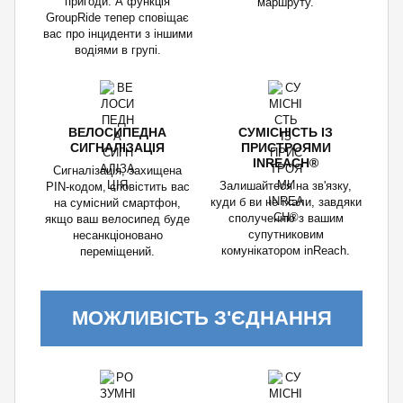
пригоди. А функція
маршруту.
GroupRide тепер сповіщає
вас про інциденти з іншими
водіями в групі.
ВЕЛОСИПЕДНА
СУМІСНІСТЬ ІЗ
СИГНАЛІЗАЦІЯ
ПРИСТРОЯМИ
INREACH®
Сигналізація, захищена
Залишайтеся на зв'язку,
PIN-кодом, сповістить вас
куди б ви не їхали, завдяки
на сумісний смартфон,
сполученню з вашим
якщо ваш велосипед буде
супутниковим
несанкціоновано
комунікатором inReach.
переміщений.
МОЖЛИВІСТЬ З'ЄДНАННЯ