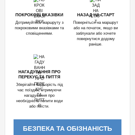
ПОКРОКОВІ ВКАЗІВКИ
НАЗАД НА СТАРТ
Дотримуйтесь маршруту з
Поверніться на маршрут
покроковими вказівками та
або на початок, якщо ви
сповіщеннями.
заблукали або хочете
повернутися додому
раніше.
НАГАДУВАННЯ ПРО
ПЕРЕКУС ТА ПИТТЯ
Зберігайте бадьорість під
час поїздки, отримуючи
нагадування про
необхідність попити води
або поїсти.
БЕЗПЕКА ТА ОБІЗНАНІСТЬ