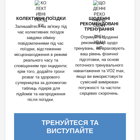
КОЛЕКТИВНІ ПОЇЗДКИ
ЩОДЕННІ
РЕКОМЕНДОВАНІ
Залишайтеся на зв'язку під
ТРЕНУВАННЯ
час колективних поїздок
Отримуйте щоденні
завдяки обміну
рекомендації щодо
повідомленнями під час
тренувань, які враховують
поїздки, відстеженню
ваш рівень фізичної
місцезнаходження в режимі
підготовки, на основі
реального часу та
поточного тренувального
сповіщенням про інциденти;
навантаження та VO2 max,
крім того, додайте трохи
якщо ви використовуєте
розваг та здорового
сумісний вимірювач
суперництва за допомогою
потужності та частоти
таблиць лідерів для
серцевих скорочень.
підйомів та нагородження
після поїздки.
ТРЕНУЙТЕСЯ ТА
ВИСТУПАЙТЕ