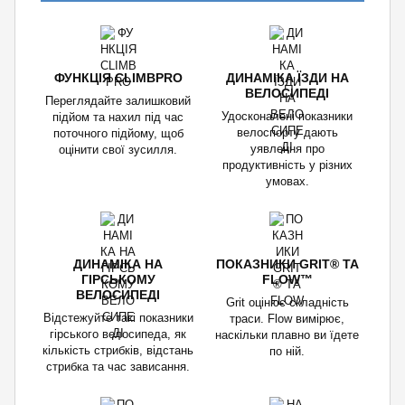
ФУНКЦІЯ CLIMBPRO
ДИНАМІКА ЇЗДИ НА
ВЕЛОСИПЕДІ
Переглядайте залишковий
Удосконалені показники
підйом та нахил під час
велоспорту дають
поточного підйому, щоб
уявлення про
оцінити свої зусилля.
продуктивність у різних
умовах.
ДИНАМІКА НА
ПОКАЗНИКИ GRIT® ТА
ГІРСЬКОМУ
FLOW™
ВЕЛОСИПЕДІ
Grit оцінює складність
Відстежуйте такі показники
траси. Flow вимірює,
гірського велосипеда, як
наскільки плавно ви їдете
кількість стрибків, відстань
по ній.
стрибка та час зависання.