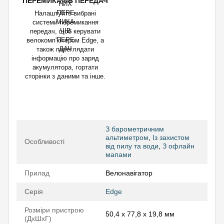
ПЕРЕМИКАЧІВ ПЕРЕДАЧ
Налаштуйте вибрані
системи перемикання
передач, щоб керувати
велокомп'ютером Edge, а
також переглядати
інформацію про заряд
акумулятора, гортати
сторінки з даними та інше.
З барометричним
альтиметром
,
Із захистом
Особливості
від пилу та води
,
З офлайн
мапами
Прилад
Велонавігатор
Серія
Edge
Розміри пристрою
50,4 x 77,8 x 19,8 мм
(ДхШхГ)