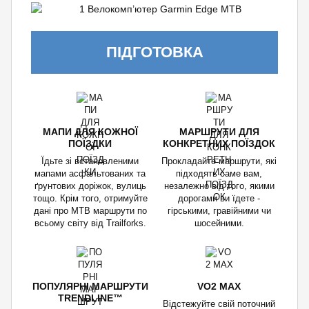
ПІДГОТОВКА
МАПИ ДЛЯ КОЖНОЇ
МАРШРУТИ ДЛЯ
ПОЇЗДКИ
КОНКРЕТНИХ ПОЇЗДОК
Їдьте зі встановленими
Прокладайте маршрути, які
мапами асфальтованих та
підходять саме вам,
ґрунтових доріжок, вулиць
незалежно від того, якими
тощо. Крім того, отримуйте
дорогами ви їдете -
дані про MTB маршрути по
гірськими, гравійними чи
всьому світу від Trailforks.
шосейними.
ПОПУЛЯРНІ МАРШРУТИ
VO2 MAX
TRENDLINE™
Відстежуйте свій поточний