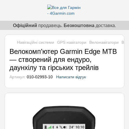
Офіційний
продавець.
Безкоштовна
доставка.
Навігаційні системи
GPS навігатори
Велонавігатори
Вел
Велокомп’ютер Garmin Edge MTB
— створений для ендуро,
даунхілу та гірських трейлів
Артикул:
010-02993-10
Написати відгук