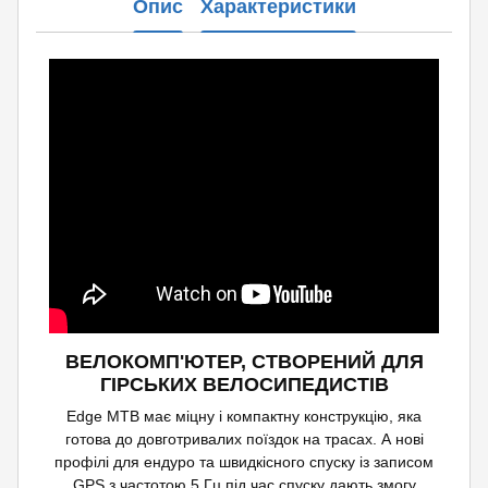
Опис
Характеристики
ВЕЛОКОМП'ЮТЕР, СТВОРЕНИЙ ДЛЯ
ГІРСЬКИХ ВЕЛОСИПЕДИСТІВ
Edge MTB має міцну і компактну конструкцію, яка
готова до довготривалих поїздок на трасах. А нові
профілі для ендуро та швидкісного спуску із записом
GPS з частотою 5 Гц під час спуску дають змогу