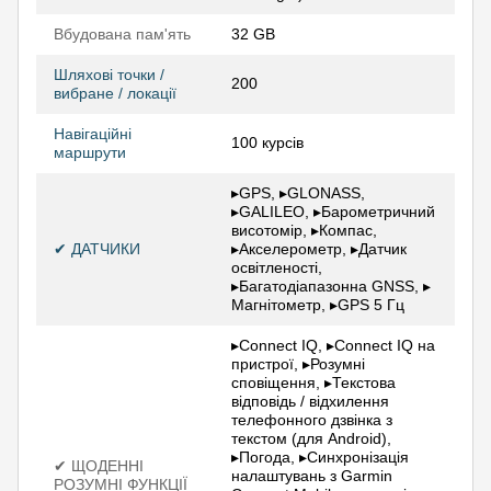
Вбудована пам'ять
32 GB
Шляхові точки /
200
вибране / локації
Навігаційні
100 курсів
маршрути
▸GPS, ▸GLONASS,
▸GALILEO, ▸Барометричний
висотомір, ▸Компас,
✔ ДАТЧИКИ
▸Акселерометр, ▸Датчик
освітленості,
▸Багатодіапазонна GNSS, ▸
Магнітометр, ▸GPS 5 Гц
▸Connect IQ, ▸Connect IQ на
пристрої, ▸Розумні
сповіщення, ▸Текстова
відповідь / відхилення
телефонного дзвінка з
текстом (для Android),
▸Погода, ▸Синхронізація
✔ ЩОДЕННІ
налаштувань з Garmin
РОЗУМНІ ФУНКЦІЇ