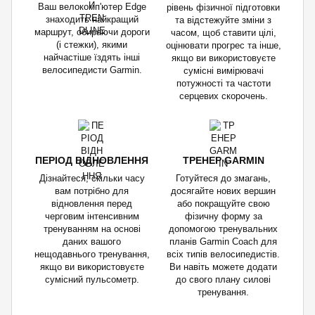
Ваш велокомп'ютер Edge
рівень фізичної підготовки
знаходить найкращий
та відстежуйте зміни з
маршрут, обираючи дороги
часом, щоб ставити цілі,
(і стежки), якими
оцінювати прогрес та інше,
найчастіше їздять інші
якщо ви використовуєте
велосипедисти Garmin.
сумісні вимірювачі
потужності та частоти
серцевих скорочень.
ПЕРІОД ВІДНОВЛЕННЯ
ТРЕНЕР GARMIN
Дізнайтеся, скільки часу
Готуйтеся до змагань,
вам потрібно для
досягайте нових вершин
відновлення перед
або покращуйте свою
черговим інтенсивним
фізичну форму за
тренуванням на основі
допомогою тренувальних
даних вашого
планів Garmin Coach для
нещодавнього тренування,
всіх типів велосипедистів.
якщо ви використовуєте
Ви навіть можете додати
сумісний пульсометр.
до свого плану силові
тренування.