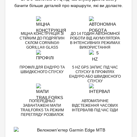
бачити більше деталей про маршрути, які ви долаєте.
МІЦНА КОНСТРУКЦІЯ ЗІ
ДО 14 ГОДИН АВТОНОМНОЇ
СТІЙКИМ ДО ПОДРЯПИН
РОБОТИ ВІД АКУМУЛЯТОРА
СКЛОМ CORNING®
В ІНТЕНСИВНИХ РЕЖИМАХ
GORILLA® GLASS
ВИКОРИСТАННЯ
ПРОФІЛІ ДЛЯ ЕНДУРО ТА
5 HZ GPS ЗАПИС ПІД ЧАС
ШВИДКІСНОГО СПУСКУ
СПУСКУ В ПРОФІЛЯХ
ЕНДУРО АБО ШВИДКІСНОГО
СПУСКУ
ПОПЕРЕДНЬО
АВТОМАТИЧНЕ
ЗАВАНТАЖЕНІ МАПИ
ВІДСТЕЖЕННЯ ЧАСОВИХ
TRAILFORKS ТА РЕЖИМ
ІНТЕРВАЛІВ ПІД ЧАС ЇЗДИ
ПЕРЕГЛЯДУ РОЗВИЛОК