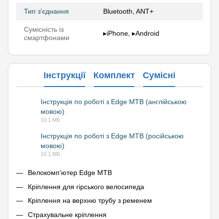
Тип з'єднання
Bluetooth, ANT+
Сумісність із
▸iPhone, ▸Android
смартфонами
Інструкції
Комплект
Сумісні
Інструкція по роботі з Edge MTB (англійською
мовою)
PDF
10.1 МБ
Інструкція по роботі з Edge MTB (російською
мовою)
PDF
10.1 МБ
Велокомп'ютер Edge MTB
Кріплення для гірського велосипеда
Кріплення на верхню трубу з ременем
Страхувальне кріплення