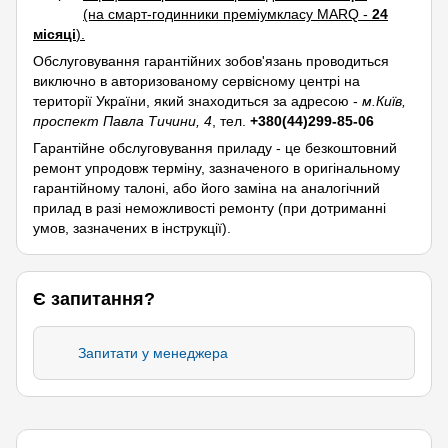
(на смарт-годинники преміумкласу MARQ -
24
місяці
).
Обслуговування гарантійних зобов'язань проводиться
виключно в авторизованому сервісному центрі на
території України, який знаходиться за адресою -
м.Київ,
проспект Павла Тичини, 4
, тел.
+380(44)299-85-06
Гарантійне обслуговування приладу - це безкоштовний
ремонт упродовж терміну, зазначеного в оригінальному
гарантійному талоні, або його заміна на аналогічний
прилад в разі неможливості ремонту (при дотриманні
умов, зазначених в інструкції).
Є запитання?
Запитати у менеджера