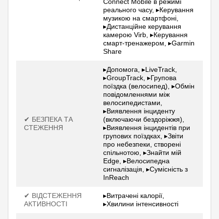
Connect Mobile в режимі
реального часу, ▸Керування
музикою на смартфоні,
▸Дистанційне керування
камерою Virb, ▸Керування
смарт-тренажером, ▸Garmin
Share
▸Допомога, ▸LiveTrack,
▸GroupTrack, ▸Групова
поїздка (велосипед), ▸Обмін
повідомленнями між
велосипедистами,
▸Виявлення інциденту
✔ БЕЗПЕКА ТА
(включаючи бездоріжжя),
СТЕЖЕННЯ
▸Виявлення інцидентів при
групових поїздках, ▸Звіти
про небезпеки, створені
спільнотою, ▸Знайти мій
Edge, ▸Велосипедна
сигналізація, ▸Сумісність з
InReach
✔ ВІДСТЕЖЕННЯ
▸Витрачені калорії,
АКТИВНОСТІ
▸Хвилини інтенсивності