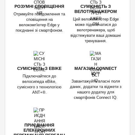
РОЗУМНІ СПОВІЩЕННЯ
СУМІСНІСТЬ З
ВЕЛОТРЕНАЖЕРОМ
Отримуйте повідомлення та
Цей велокомп'ютер Edge
сповіщення на
може підключатися до
велокомп'ютер Edge у
велотренажера, щоб
поєднанні зі смартфоном.
відстежувати ваші домашні
тренування.
СУМІСНІСТЬ З EBIKE
МАГАЗИН CONNECT
IQ™
Підключайтеся до
Завантажуйте власні поля
велосипеда eBike,
даних, додатки та віджети з
сумісного з технологією
нашого додатку для
ANT+®.
смартфонів Connect IQ.
ПРИЄДНАННЯ
ЕЛЕКТРОННИХ