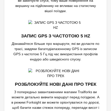
ви закінчуєте спуск, тому ваше повернення на
вершину на підйомнику не впливає на статистику
вішої поїздки.
ЗАПИС GPS З ЧАСТОТОЮ 5 HZ
Дізнавайтеся більше про маршрути, які ви долаєте по
трасі, завдяки багатодіапазонному GPS із записом
GPS з частотою 5 Гц під час використання профілів
ендуро або швидкісного спуску.
РОЗБЛОКУЙТЕ НОВІ ДАНІ ПРО ТРЕК
З попередньо завантаженими мапами Trailforks ви
можете детально вивчити маршрут перед поїздкою. А
в режимі Forksight ви можете орієнтуватися по дорозі,
щоб бачити назви стежок попереду, перепади висот і