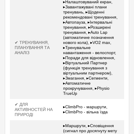
▸Налаштовуваний екран,
▸Завантажувані плани
тренувань, ▸Щоденні
рекомендовані тренування,
▸Автопауза, ▸Інтервальні
тренування, ▸Розширені
тренування, ▸Auto Lap
(автоматичне позначення
✔ ТРЕНУВАННЯ,
нового кола), ▸VO2 max,
ПЛАНУВАННЯ ТА
▸Тренувальне
АНАЛІЗ
навантаження - велоспорт,
▸Поради для відновлення,
▸Віртуальний Партнер
(функція тренування з
віртуальним партнером),
▸Змагання, ▸Сегменти,
▸Автоматичне
прокручування, ▸Physio
TrueUp
✔ ДЛЯ
▸ClimbPro - маршрути,
АКТИВНОСТЕЙ НА
▸ClimbPro - вільна їзда
ПРИРОДІ
▸Маршрути, ▸Сповіщення
(сигнал про досягнуту мету