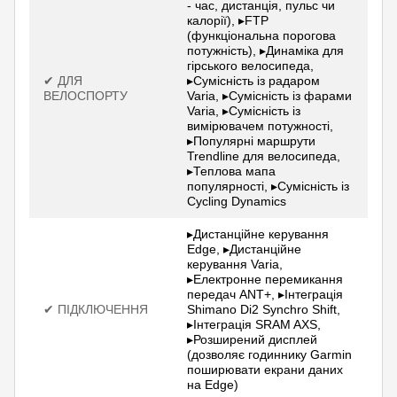
- час, дистанція, пульс чи
калорії), ▸FTP
(функціональна порогова
потужність), ▸Динаміка для
гірського велосипеда,
✔ ДЛЯ
▸Сумісність із радаром
ВЕЛОСПОРТУ
Varia, ▸Сумісність із фарами
Varia, ▸Сумісність із
вимірювачем потужності,
▸Популярні маршрути
Trendline для велосипеда,
▸Теплова мапа
популярності, ▸Сумісність із
Cycling Dynamics
▸Дистанційне керування
Edge, ▸Дистанційне
керування Varia,
▸Електронне перемикання
передач ANT+, ▸Інтеграція
✔ ПІДКЛЮЧЕННЯ
Shimano Di2 Synchro Shift,
▸Інтеграція SRAM AXS,
▸Розширений дисплей
(дозволяє годиннику Garmin
поширювати екрани даних
на Edge)