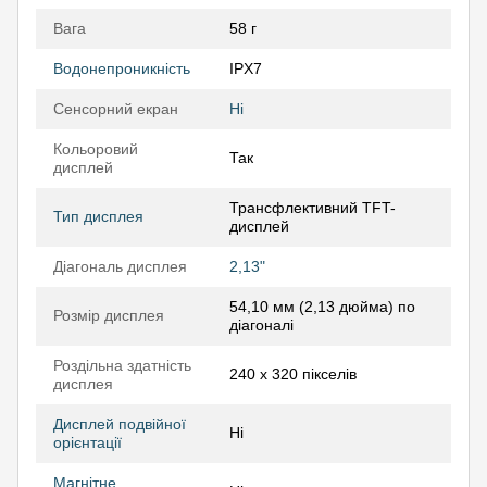
Вага
58 г
Водонепроникність
IPX7
Сенсорний екран
Ні
Кольоровий
Так
дисплей
Трансфлективний TFT-
Тип дисплея
дисплей
Діагональ дисплея
2,13"
54,10 мм (2,13 дюйма) по
Розмір дисплея
діагоналі
Роздільна здатність
240 х 320 пікселів
дисплея
Дисплей подвійної
Ні
орієнтації
Магнітне