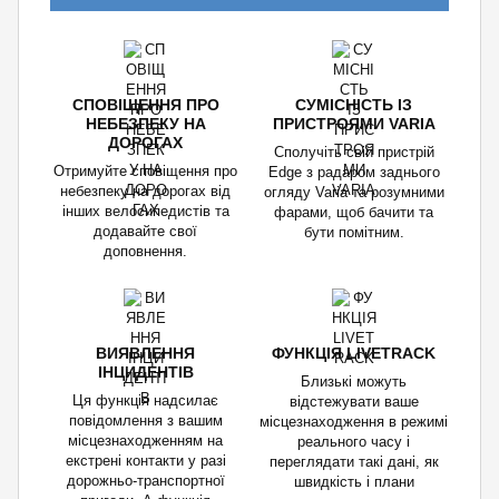
СПОВІЩЕННЯ ПРО
СУМІСНІСТЬ ІЗ
НЕБЕЗПЕКУ НА
ПРИСТРОЯМИ VARIA
ДОРОГАХ
Сполучіть свій пристрій
Отримуйте сповіщення про
Edge з радаром заднього
небезпеку на дорогах від
огляду Varia та розумними
інших велосипедистів та
фарами, щоб бачити та
додавайте свої
бути помітним.
доповнення.
ВИЯВЛЕННЯ
ФУНКЦІЯ LIVETRACK
ІНЦИДЕНТІВ
Близькі можуть
Ця функція надсилає
відстежувати ваше
повідомлення з вашим
місцезнаходження в режимі
місцезнаходженням на
реального часу і
екстрені контакти у разі
переглядати такі дані, як
дорожньо-транспортної
швидкість і плани