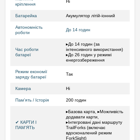
Ні
кріплення
Батарейка
Акумулятор літій-іонний
Автономність
До 14 годин
роботи
▸До 14 годин (за
Час роботи
інтенсивного використання)
батареї
▸До 26 годин у режимі
енергозбереження
Режим економії
Так
заряду батареї
Камера
Ні
Пам'ять / Історія
200 годин
▸Базова карта, ▸Можливість
додавати карти,
✔ КАРТИ І
▸Інтегровані дані маршруту
ПАМ’ЯТЬ
TrailForks (включає
вдосконалений режим
ForkSight)