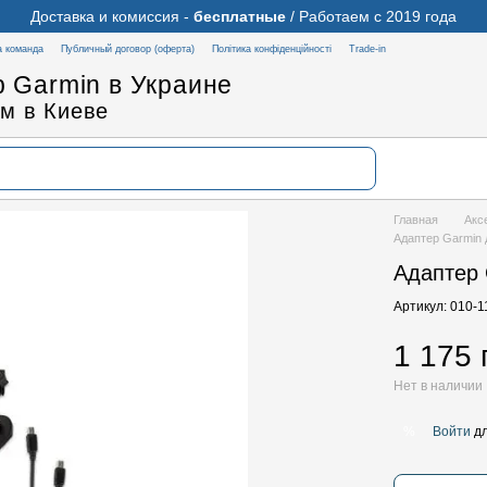
Доставка и комиссия -
бесплатные
/ Работаем с 2019 года
 команда
Публичный договор (оферта)
Політика конфіденційності
Trade-in
 Garmin в Украине
м в Киеве
Главная
Акс
Адаптер Garmin 
Адаптер 
Артикул: 010-
1 175 
Нет в наличии
Войти
дл
%