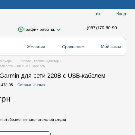
Вход
ru
(097)170-90-90
График работы:
Мой заказ
Желания
Сравнение
ессуары
Зарядки, кабеля, адаптеры
для сети 220В с USB-кабелем
Garmin для сети 220В с USB-кабелем
11478-05
Оставить отзыв
грн
я отображения накопительной скидки