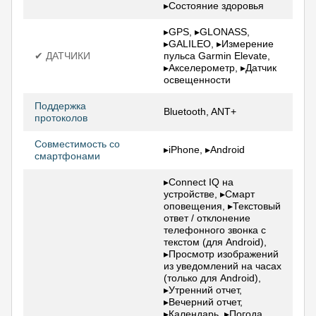
▸Состояние здоровья
▸GPS, ▸GLONASS,
▸GALILEO, ▸Измерение
✔ ДАТЧИКИ
пульса Garmin Elevate,
▸Акселерометр, ▸Датчик
освещенности
Поддержка
Bluetooth, ANT+
протоколов
Совместимость со
▸iPhone, ▸Android
смартфонами
▸Connect IQ на
устройстве, ▸Смарт
оповещения, ▸Текстовый
ответ / отклонение
телефонного звонка с
текстом (для Android),
▸Просмотр изображений
из уведомлений на часах
(только для Android),
▸Утренний отчет,
▸Вечерний отчет,
▸Календарь, ▸Погода,