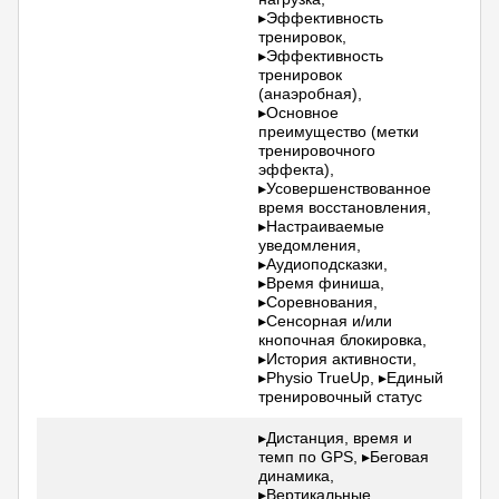
▸Эффективность
тренировок,
▸Эффективность
тренировок
(анаэробная),
▸Основное
преимущество (метки
тренировочного
эффекта),
▸Усовершенствованное
время восстановления,
▸Настраиваемые
уведомления,
▸Аудиоподсказки,
▸Время финиша,
▸Соревнования,
▸Сенсорная и/или
кнопочная блокировка,
▸История активности,
▸Physio TrueUp, ▸Единый
тренировочный статус
▸Дистанция, время и
темп по GPS, ▸Беговая
динамика,
▸Вертикальные