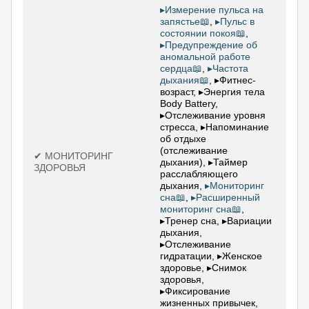
▸Измерение пульса на
запястье📖
,
▸Пульс в
состоянии покоя📖
,
▸Предупреждение об
аномальной работе
сердца📖
,
▸Частота
дыхания📖
, ▸Фитнес-
возраст, ▸Энергия тела
Body Battery,
▸Отслеживание уровня
стресса, ▸Напоминание
об отдыхе
(отслеживание
✔ МОНИТОРИНГ
дыхания), ▸Таймер
ЗДОРОВЬЯ
расслабляющего
дыхания,
▸Мониторинг
сна📖
,
▸Расширенный
мониторинг сна📖
,
▸Тренер сна, ▸Вариации
дыхания,
▸Отслеживание
гидратации, ▸Женское
здоровье, ▸Снимок
здоровья,
▸Фиксирование
жизненных привычек,