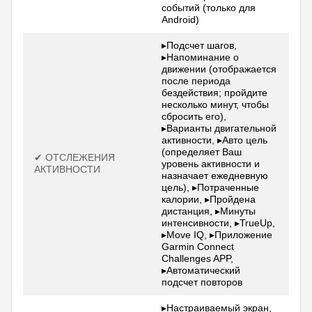
событий (только для
Android)
▸Подсчет шагов,
▸Напоминание о
движении (отображается
после периода
бездействия; пройдите
несколько минут, чтобы
сбросить его),
▸Варианты двигательной
активности, ▸Авто цель
(определяет Ваш
✔ ОТСЛЕЖЕНИЯ
уровень активности и
АКТИВНОСТИ
назначает ежедневную
цель), ▸Потраченные
калории, ▸Пройдена
дистанция, ▸Минуты
интенсивности, ▸TrueUp,
▸Move IQ, ▸Приложение
Garmin Connect
Challenges APP,
▸Автоматический
подсчет повторов
▸Настраиваемый экран,