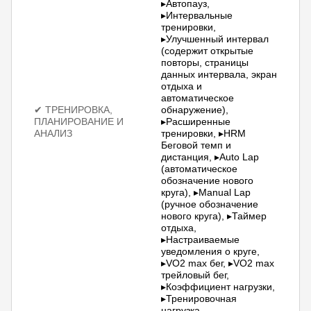
▸Автопауз,
▸Интервальные
тренировки,
▸Улучшенный интервал
(содержит открытые
повторы, страницы
данных интервала, экран
отдыха и
автоматическое
✔ ТРЕНИРОВКА,
обнаружение),
ПЛАНИРОВАНИЕ И
▸Расширенные
АНАЛИЗ
тренировки, ▸HRM
Беговой темп и
дистанция, ▸Auto Lap
(автоматическое
обозначение нового
круга), ▸Manual Lap
(ручное обозначение
нового круга), ▸Таймер
отдыха,
▸Настраиваемые
уведомления о круге,
▸VO2 max бег, ▸VO2 max
трейловый бег,
▸Коэффициент нагрузки,
▸Тренировочная
нагрузка,