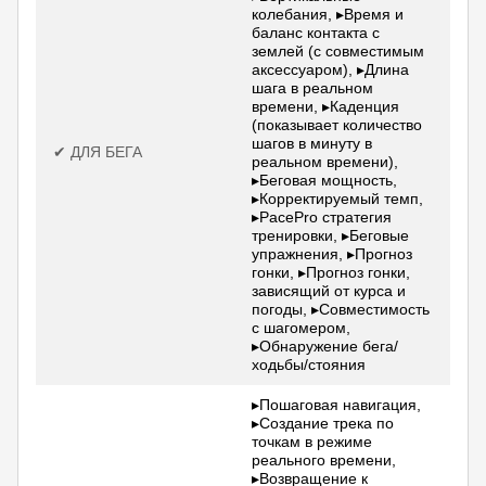
колебания, ▸Время и
баланс контакта с
землей (с совместимым
аксессуаром), ▸Длина
шага в реальном
времени, ▸Каденция
(показывает количество
шагов в минуту в
✔ ДЛЯ БЕГА
реальном времени),
▸Беговая мощность,
▸Корректируемый темп,
▸PacePro стратегия
тренировки, ▸Беговые
упражнения, ▸Прогноз
гонки, ▸Прогноз гонки,
зависящий от курса и
погоды, ▸Совместимость
с шагомером,
▸Обнаружение бега/
ходьбы/стояния
▸Пошаговая навигация,
▸Создание трека по
точкам в режиме
реального времени,
▸Возвращение к