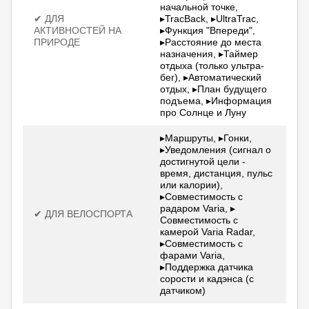
начальной точке,
✔ ДЛЯ
▸TracBack, ▸UltraTrac,
АКТИВНОСТЕЙ НА
▸Функция "Впереди",
ПРИРОДЕ
▸Расстояние до места
назначения, ▸Таймер
отдыха (только ультра-
бег), ▸Автоматический
отдых, ▸План будущего
подъема, ▸Информация
про Солнце и Луну
▸Маршруты, ▸Гонки,
▸Уведомления (сигнал о
достигнутой цели -
время, дистанция, пульс
или калории),
▸Совместимость с
радаром Varia, ▸
✔ ДЛЯ ВЕЛОСПОРТА
Совместимость с
камерой Varia Radar,
▸Совместимость с
фарами Varia,
▸Поддержка датчика
сорости и кадэнса (с
датчиком)