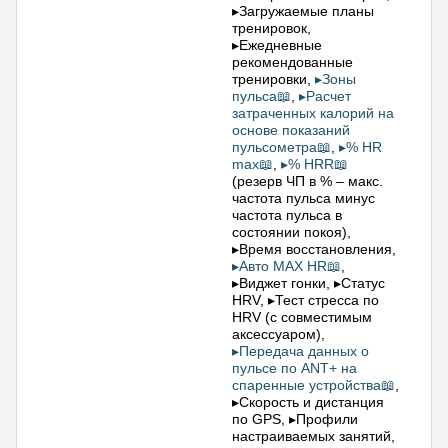
▸Загружаемые планы
тренировок,
▸Ежедневные
рекомендованные
тренировки,
▸Зоны
пульса📖
,
▸Расчет
затраченных калорий на
основе показаний
пульсометра📖
,
▸% HR
max📖
,
▸% HRR📖
(резерв ЧП в % – макс.
частота пульса минус
частота пульса в
состоянии покоя),
▸Время восстановления,
▸Авто MAX HR📖
,
▸Виджет гонки, ▸Статус
HRV, ▸Тест стресса по
HRV (с совместимым
аксессуаром),
▸Передача данных о
пульсе по ANT+ на
спаренные устройства📖
,
▸Скорость и дистанция
по GPS, ▸Профили
настраиваемых занятий,