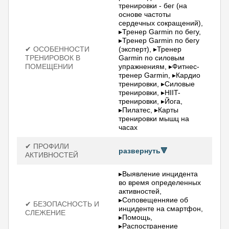
тренировки - бег (на
основе частоты
сердечных сокращений),
▸Тренер Garmin по бегу,
▸Тренер Garmin по бегу
✔ ОСОБЕННОСТИ
(эксперт), ▸Тренер
ТРЕНИРОВОК В
Garmin по силовым
ПОМЕЩЕНИИ
упражнениям, ▸Фитнес-
тренер Garmin, ▸Кардио
тренировки, ▸Силовые
тренировки, ▸HIIT-
тренировки, ▸Йога,
▸Пилатес, ▸Карты
тренировки мышц на
часах
✔ ПРОФИЛИ
развернуть🔻
АКТИВНОСТЕЙ
▸Выявление инцидента
во время определенных
активностей,
▸Соповещенняие об
✔ БЕЗОПАСНОСТЬ И
инциденте на смартфон,
СЛЕЖЕНИЕ
▸Помощь,
▸Распостранение