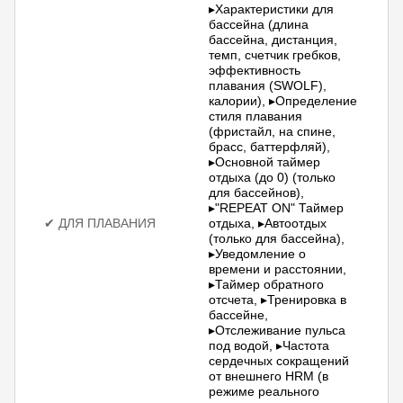
▸Характеристики для
бассейна (длина
бассейна, дистанция,
темп, счетчик гребков,
эффективность
плавания (SWOLF),
калории), ▸Определение
стиля плавания
(фристайл, на спине,
брасс, баттерфляй),
▸Основной таймер
отдыха (до 0) (только
для бассейнов),
▸"REPEAT ON" Таймер
✔ ДЛЯ ПЛАВАНИЯ
отдыха, ▸Автоотдых
(только для бассейна),
▸Уведомление о
времени и расстоянии,
▸Таймер обратного
отсчета, ▸Тренировка в
бассейне,
▸Отслеживание пульса
под водой, ▸Частота
сердечных сокращений
от внешнего HRM (в
режиме реального