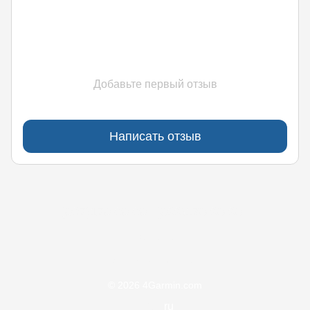
Добавьте первый отзыв
Написать отзыв
(097)170-90-90
(099)170-90-90
Контакты
Полная версия сайта
© 2026 4Garmin.com
UA
ru