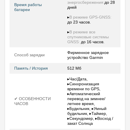
энергосбережения:
до 28
Время работы
дней
батареи
▸
В режиме GPS-GNSS:
до 23 часов.
▸
В режиме все
спутниковые системы
GNSS:
до 16 часов.
Фирменное зарядное
Способ зарядки
устройство Garmin
Память / История
512 Мб
▸Час/Дата,
▸Синхронизация
времени по GPS,
▸Автоматический
✔ ОСОБЕННОСТИ
перевод на зимнее/
ЧАСОВ
летнее время,
▸Будильник, ▸Умный
будильник, ▸Таймер,
▸Секундомер, ▸Восход /
закат Солнца