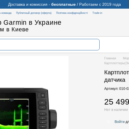
Доставка и комиссия -
бесплатные
/ Работаем с 2019 года
 команда
Публичный договор (оферта)
Політика конфіденційності
Trade-in
 Garmin в Украине
м в Киеве
Главная
Мор
Картплоттеры|Э
Картпло
датчика
Артикул: 010-
25 499
Нет в наличии
Войти
дл
%