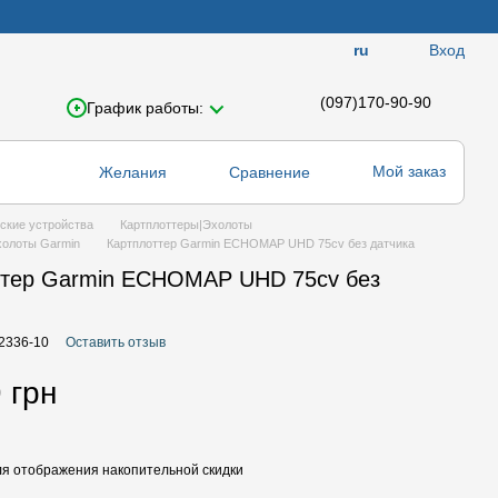
Вход
ru
(097)170-90-90
График работы:
Мой заказ
Желания
Сравнение
ские устройства
Картплоттеры|Эхолоты
холоты Garmin
Картплоттер Garmin ECHOMAP UHD 75cv без датчика
ттер Garmin ECHOMAP UHD 75cv без
02336-10
Оставить отзыв
 грн
я отображения накопительной скидки