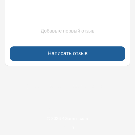
Добавьте первый отзыв
Написать отзыв
(097)170-90-90
(099)170-90-90
Контакты
Полная версия сайта
© 2026 4Garmin.com
UA
ru