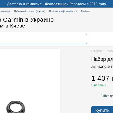
Доставка и комиссия -
бесплатные
/ Работаем с 2019 года
 команда
Публичный договор (оферта)
Політика конфіденційності
Trade-in
 Garmin в Украине
м в Киеве
Главная
Акс
Набор дл
Артикул: 010-
1 407 
В наличии
Войти
дл
%
Купить