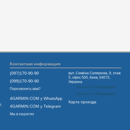
Контактная информация
(097)170-90-90
вул. Семёна Скляренка, 9, этаж
5, офис 505, Киев, 04073,
(099)170-90-90
Украина.
4garmin в
Instagram
Перезвонить вам?
4garmin в
Facebook
4GARMIN.COM у WhatsApp
Карта проезда
і
4GARMIN.COM у Telegram
Мы в соцсетях