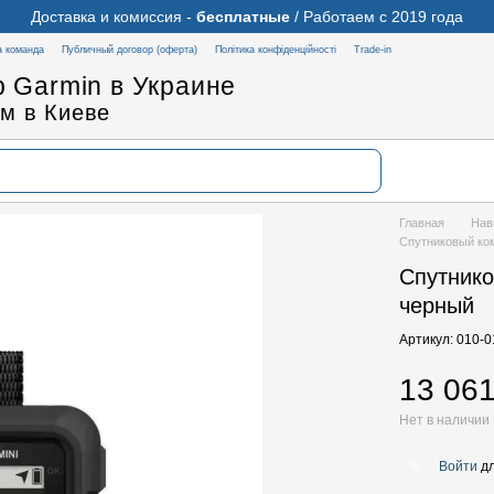
Доставка и комиссия -
бесплатные
/ Работаем с 2019 года
 команда
Публичный договор (оферта)
Політика конфіденційності
Trade-in
 Garmin в Украине
м в Киеве
Главная
Нав
Спутниковый ком
Спутнико
черный
Артикул: 010-
13 061
Нет в наличии
Войти
дл
%