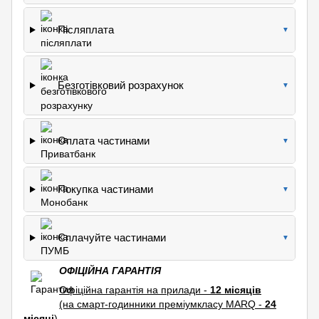
Післяплата
▼
Безготівковий розрахунок
▼
Оплата частинами
▼
Покупка частинами
▼
Сплачуйте частинами
▼
ОФІЦІЙНА ГАРАНТІЯ
Офіційна гарантія на прилади -
12 місяців
(на смарт-годинники преміумкласу MARQ -
24
місяці
).