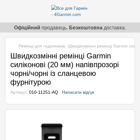
Офіційний
продавець.
Безкоштовна
доставка.
Ремінці для годинників
Швидкозмінні ремінці Garmin силік
Швидкозмінні ремінці Garmin
силіконові (20 мм) напівпрозорі
чорні/чорні із сланцевою
фурнітурою
Артикул:
010-11251-AQ
Написати відгук