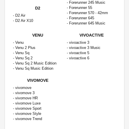
- Forerunner 245 Music
- Forerunner 55
D2
- Forerunner 570 - 42mm
- D2 Air
- Forerunner 645
- D2 Air X10
- Forerunner 645 Music
VENU
VIVOACTIVE
- Venu
- vivoactive 3
- Venu 2 Plus
- vivoactive 3 Music
- Venu Sq
- vivoactive 5
- Venu Sq 2
- vivoactive 6
- Venu Sq 2 Music Edition
- Venu Sq Music Edition
VIVOMOVE
- vivomove
- vivomove 3
- vivomove HR
- vivomove Luxe
- vivomove Sport
- vivomove Style
- vivomove Trend