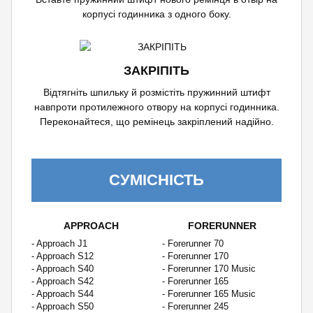
корпусі годинника з одного боку.
ЗАКРІПІТЬ
Відтягніть шпильку й розмістіть пружинний штифт
навпроти протилежного отвору на корпусі годинника.
Переконайтеся, що ремінець закріплений надійно.
СУМІСНІСТЬ
APPROACH
FORERUNNER
- Approach J1
- Forerunner 70
- Approach S12
- Forerunner 170
- Approach S40
- Forerunner 170 Music
- Approach S42
- Forerunner 165
- Approach S44
- Forerunner 165 Music
- Approach S50
- Forerunner 245