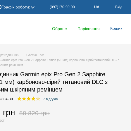
Графік роботи:
(097)170-90-90
UA
Вхід
Кошик
Обране
Порівняння
рт годинники
Garmin Epix
armin epix Pro Gen 2 Sapphire Edition (51 мм) карбоново-сірий титановий DLC з
ряним ремінцем
динник Garmin epix Pro Gen 2 Sapphire
(51 мм) карбоново-сірий титановий DLC з
вим шкіряним ремінцем
02804-30
7 відгуків
 грн
50 820 грн
ості