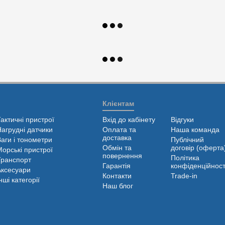
Клієнтам
Тактичні пристрої
Вхід до кабінету
Відгуки
Нагрудні датчики
Оплата та
Наша команда
доставка
Ваги і тонометри
Публічний
Обмін та
договір (оферта
Морські пристрої
повернення
Політика
Транспорт
Гарантія
конфіденційност
Аксесуари
Контакти
Trade-in
нші категорії
Наш блог