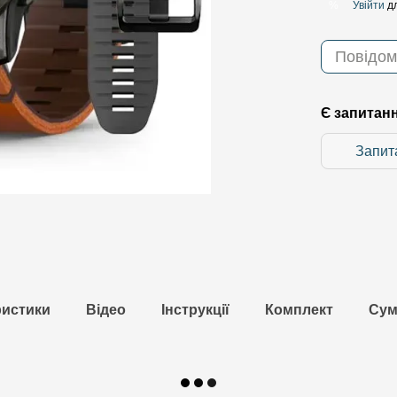
Увійти
дл
%
Повідом
Є запитан
Запит
ристики
Відео
Інструкції
Комплект
Сум