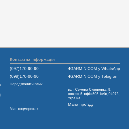
Контактна інформація
(097)170-90-90
4GARMIN.COM у WhatsApp
(099)170-90-90
4GARMIN.COM у Telegram
Передзвонити вам?
)
вул. Семена Скляренка, 9,
поверх 5, офіс 505, Київ, 04073,
і
Україна.
Мапа проїзду
Ми в соцмережах