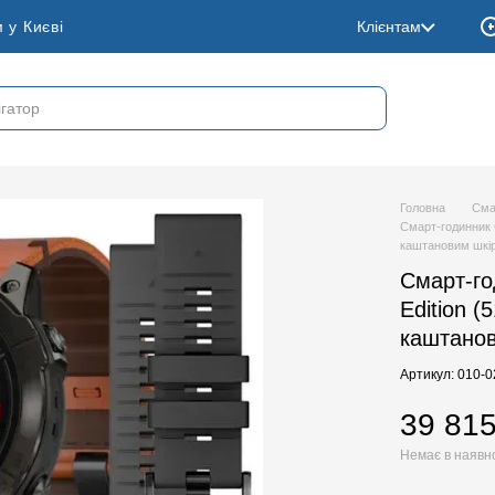
 у Києві
Клієнтам
Головна
Сма
Смарт-годинник G
каштановим шкі
Смарт-го
Edition 
каштано
Артикул: 010-
39 815
Немає в наявн