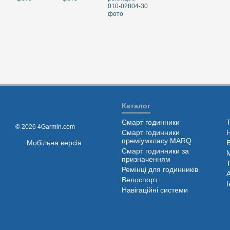
Каталог
Смарт годинники
© 2026 4Garmin.com
Смарт годинники
преміумкласу MARQ
Мобільна версія
Смарт годинники за
призначенням
Ремінці для годинників
Велоспорт
І
Навігаційні системи