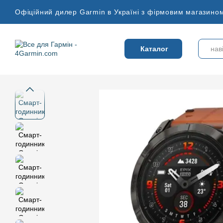
Перейти до основного контенту
Офіційний дилер Garmin в Україні з фірмовим магазином
Каталог