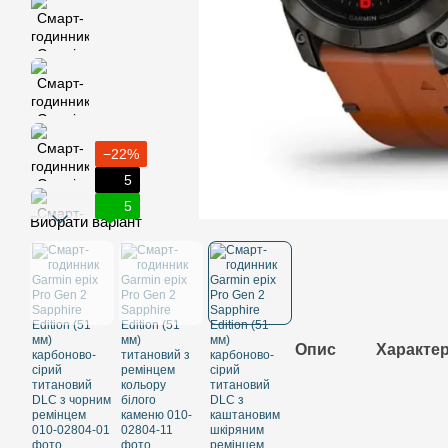
−22%
5
5
Вибрати варіант
Опис
Характе