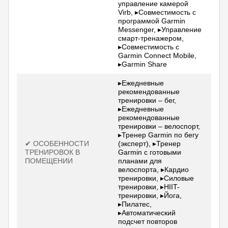
управление камерой
Virb, ▸Совместимость с
программой Garmin
Messenger, ▸Управление
смарт-тренажером,
▸Совместимость с
Garmin Connect Mobile,
▸Garmin Share
▸Ежедневные
рекомендованные
тренировки – бег,
▸Ежедневные
рекомендованные
тренировки – велоспорт,
▸Тренер Garmin по бегу
✔ ОСОБЕННОСТИ
(эксперт), ▸Тренер
ТРЕНИРОВОК В
Garmin с готовыми
ПОМЕЩЕНИИ
планами для
велоспорта, ▸Кардио
тренировки, ▸Силовые
тренировки, ▸HIIT-
тренировки, ▸Йога,
▸Пилатес,
▸Автоматический
подсчет повторов