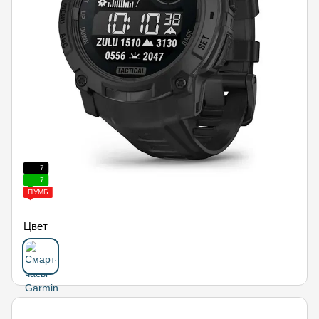
7
7
ПУМБ
Цвет