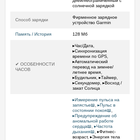
дней/неограниченный с
солнечной зарядкой
Фирменное зарядное
Способ зарядки
устройство Garmin
Память / История
128 Мб
▸Час/Дата,
▸Синхронизация
времени по GPS,
▸Автоматический
✔ ОСОБЕННОСТИ
перевод на зимнее/
ЧАСОВ
летнее время,
▸Будильник, ▸Таймер,
▸Секундомер, ▸Восход /
закат Солнца
▸Измерение пульса на
запястье📖
,
▸Пульс в
состоянии покоя📖
,
▸Предупреждение об
аномальной работе
сердца📖
,
▸Частота
дыхания📖
, ▸Фитнес-
возраст, ▸Энергия тела