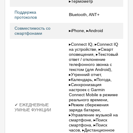
▸Термометр
Поддержка
Bluetooth, ANT+
протоколов
Совместимость со
▸iPhone, ▸Android
смартфонами
▸Connect IQ, ▸Connect IQ
на устройстве, ▸Смарт
оповещения, ▸Текстовый
ответ / отклонение
телефонного звонка с
текстом (для Android),
▸Утренний отчет,
▸Календарь, ▸Погода,
▸Синхронизация
настроек с Garmin
Connect Mobile в режиме
реального времени,
✔ ЕЖЕДНЕВНЫЕ
▸Режим сбережения
УМНЫЕ ФУНКЦИИ
заряда батареи,
▸Управление музыкой на
смартфоне, ▸Поиск
смартфона, ▸Поиск
часов, ▸Дистанционное