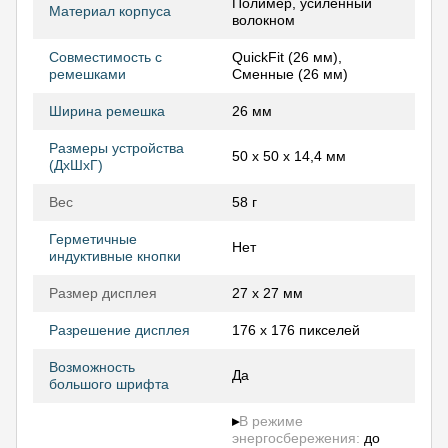
Полимер, усиленный
Материал корпуса
волокном
Совместимость с
QuickFit (26 мм),
ремешками
Сменные (26 мм)
Ширина ремешка
26 мм
Размеры устройства
50 x 50 x 14,4 мм
(ДхШхГ)
Вес
58 г
Герметичные
Нет
индуктивные кнопки
Размер дисплея
27 x 27 мм
Разрешение дисплея
176 х 176 пикселей
Возможность
Да
большого шрифта
▸
В режиме
энергосбережения:
до