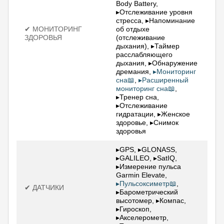
Body Battery,
▸Отслеживание уровня
стресса, ▸Напоминание
✔ МОНИТОРИНГ
об отдыхе
ЗДОРОВЬЯ
(отслеживание
дыхания), ▸Таймер
расслабляющего
дыхания, ▸Обнаружение
дремания,
▸Мониторинг
сна📖
,
▸Расширенный
мониторинг сна📖
,
▸Тренер сна,
▸Отслеживание
гидратации, ▸Женское
здоровье, ▸Снимок
здоровья
▸GPS, ▸GLONASS,
▸GALILEO, ▸SatIQ,
▸Измерение пульса
Garmin Elevate,
▸Пульсоксиметр📖
,
✔ ДАТЧИКИ
▸Барометрический
высотомер, ▸Компас,
▸Гироскоп,
▸Акселерометр,