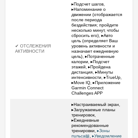
▸Подсчет шагов,
▸Напоминание о
движении (отображается
после периода
бездействия; пройдите
несколько минут, чтобы
сбросить его), ▸Авто
цель (определяет Ваш
✔ ОТСЛЕЖЕНИЯ
уровень активности и
АКТИВНОСТИ
назначает ежедневную
цель), ▸Потраченные
калории, ▸Подсчет
этажей, ▸Пройдена
дистанция, ▸Минуты
интенсивности, ▸TrueUp,
▸Move IQ, ▸Приложение
Garmin Connect
Challenges APP
▸Настраиваемый экран,
▸Загружаемые планы
тренировок,
▸Ежедневные
рекомендованные
тренировки,
▸Зоны
пульса📖
,
▸Уведомление