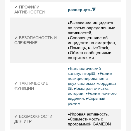
✔ ПРОФИЛИ
развернуть🔻
АКТИВНОСТЕЙ
▸Выявление инцидента
во время определенных
активностей,
✔ БЕЗОПАСНОСТЬ И
▸Соповещенняие об
СЛЕЖЕНИЕ
инциденте на смартфон,
▸Помощь, ▸LiveTrack,
▸Обмен сообщениями
со зрителями
▸Баллистический
калькулятор📖
,
▸Режим
позиционирования в
✔ ТАКТИЧЕСКИЕ
двух системах координат
ФУНКЦИИ
📖
,
▸Быстрая очистка
истории
,
▸Режим ночного
видения
,
▸Скрытый
режим
▸Игровая активность,
✔ ВОЗМОЖНОСТИ
▸Совместимость с
ДЛЯ ИГР
программой GAMEON