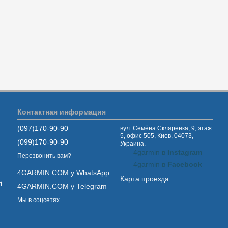
Контактная информация
(097)170-90-90
вул. Семёна Скляренка, 9, этаж
5, офис 505, Киев, 04073,
(099)170-90-90
Украина.
4garmin в
Instagram
Перезвонить вам?
4garmin в
Facebook
4GARMIN.COM у WhatsApp
Карта проезда
і
4GARMIN.COM у Telegram
Мы в соцсетях