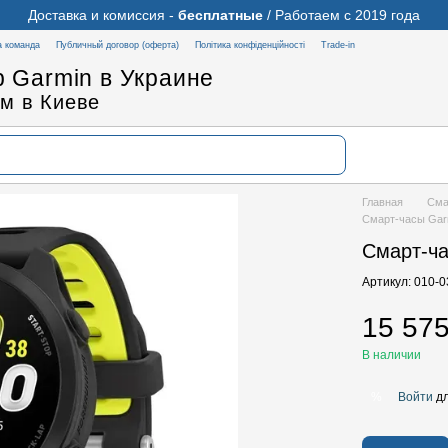
Доставка и комиссия -
бесплатные
/ Работаем с 2019 года
 команда
Публичный договор (оферта)
Політика конфіденційності
Trade-in
 Garmin в Украине
м в Киеве
Главная
Сма
Смарт-часы Garm
Смарт-ча
Артикул: 010-
15 575
В наличии
Войти
дл
%