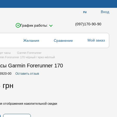
Вход
ru
(097)170-90-90
График работы:
Мой заказ
Желания
Сравнение
рт часы
Garmin Forerunner
in Forerunner 170 чёрный / ярко-жёлтый
сы Garmin Forerunner 170
03920-00
Оставить отзыв
 грн
я отображения накопительной скидки