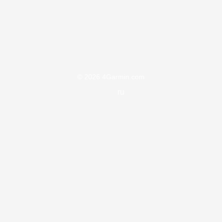
(097)170-90-90
(099)170-90-90
Контакты
Полная версия сайта
© 2026 4Garmin.com
UA
ru