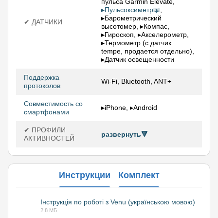
пульса Garmin Elevate,
▸Пульсоксиметр📖
,
▸Барометрический
✔ ДАТЧИКИ
высотомер, ▸Компас,
▸Гироскоп, ▸Акселерометр,
▸Термометр (с датчик
tempe, продается отдельно),
▸Датчик освещенности
Поддержка
Wi-Fi, Bluetooth, ANT+
протоколов
Совместимость со
▸iPhone, ▸Android
смартфонами
✔ ПРОФИЛИ
развернуть🔻
АКТИВНОСТЕЙ
Инструкции
Комплект
Інструкція по роботі з Venu (українською мовою)
2.8 МБ
PDF