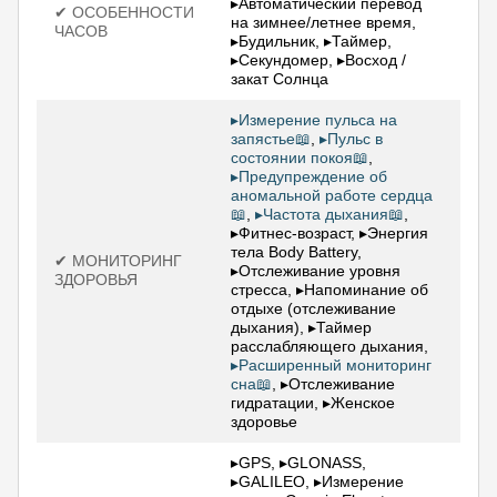
▸Автоматический перевод
✔ ОСОБЕННОСТИ
на зимнее/летнее время,
ЧАСОВ
▸Будильник, ▸Таймер,
▸Секундомер, ▸Восход /
закат Солнца
▸Измерение пульса на
запястье📖
,
▸Пульс в
состоянии покоя📖
,
▸Предупреждение об
аномальной работе сердца
📖
,
▸Частота дыхания📖
,
▸Фитнес-возраст, ▸Энергия
тела Body Battery,
✔ МОНИТОРИНГ
▸Отслеживание уровня
ЗДОРОВЬЯ
стресса, ▸Напоминание об
отдыхе (отслеживание
дыхания), ▸Таймер
расслабляющего дыхания,
▸Расширенный мониторинг
сна📖
, ▸Отслеживание
гидратации, ▸Женское
здоровье
▸GPS, ▸GLONASS,
▸GALILEO, ▸Измерение