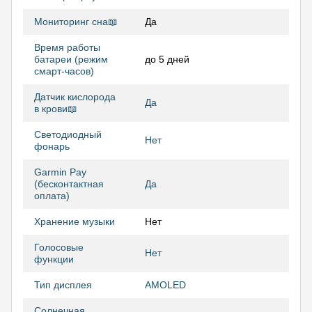
Мониторинг сна📖
Да
Время работы
батареи (режим
до 5 дней
смарт-часов)
Датчик кислорода
Да
в крови📖
Светодиодный
Нет
фонарь
Garmin Pay
(бесконтактная
Да
оплата)
Хранение музыки
Нет
Голосовые
Нет
функции
Тип дисплея
AMOLED
Солнечная