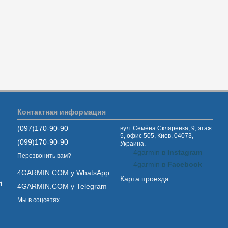
Контактная информация
(097)170-90-90
вул. Семёна Скляренка, 9, этаж
5, офис 505, Киев, 04073,
(099)170-90-90
Украина.
4garmin в
Instagram
Перезвонить вам?
4garmin в
Facebook
4GARMIN.COM у WhatsApp
Карта проезда
і
4GARMIN.COM у Telegram
Мы в соцсетях