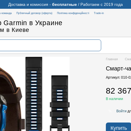
Доставка и комиссия -
бесплатные
/ Работаем с 2019 года
 команда
Публичный договор (оферта)
Політика конфіденційності
Trade-in
 Garmin в Украине
м в Киеве
Главная
Сма
Смарт-ча
Артикул: 010-
82 367
В наличии
Войти
дл
%
Купить