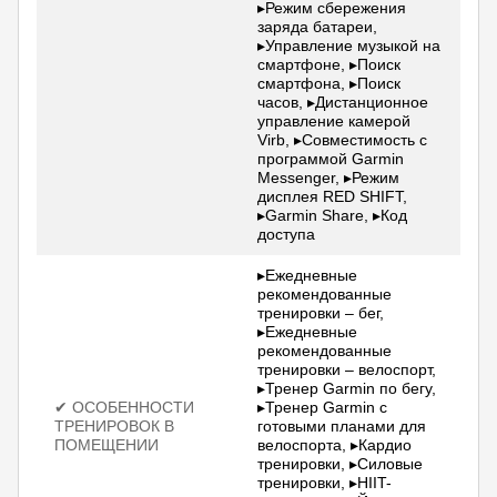
▸Режим сбережения
заряда батареи,
▸Управление музыкой на
смартфоне, ▸Поиск
смартфона, ▸Поиск
часов, ▸Дистанционное
управление камерой
Virb, ▸Совместимость с
программой Garmin
Messenger, ▸Режим
дисплея RED SHIFT,
▸Garmin Share, ▸Код
доступа
▸Ежедневные
рекомендованные
тренировки – бег,
▸Ежедневные
рекомендованные
тренировки – велоспорт,
▸Тренер Garmin по бегу,
✔ ОСОБЕННОСТИ
▸Тренер Garmin с
ТРЕНИРОВОК В
готовыми планами для
ПОМЕЩЕНИИ
велоспорта, ▸Кардио
тренировки, ▸Силовые
тренировки, ▸HIIT-