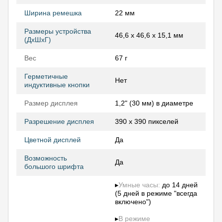
Ширина ремешка
22 мм
Размеры устройства
46,6 x 46,6 x 15,1 мм
(ДхШхГ)
Вес
67 г
Герметичные
Нет
индуктивные кнопки
Размер дисплея
1,2" (30 мм) в диаметре
Разрешение дисплея
390 х 390 пикселей
Цветной дисплей
Да
Возможность
Да
большого шрифта
▸
Умные часы:
до 14 дней
(5 дней в режиме "всегда
включено")
▸
В режиме