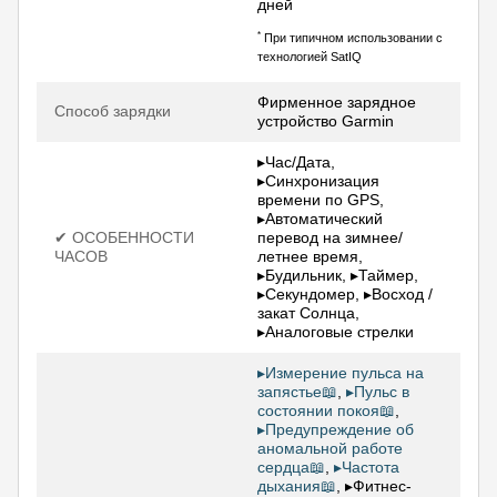
дней
*
При типичном использовании с
технологией SatIQ
Фирменное зарядное
Способ зарядки
устройство Garmin
▸Час/Дата,
▸Синхронизация
времени по GPS,
▸Автоматический
✔ ОСОБЕННОСТИ
перевод на зимнее/
ЧАСОВ
летнее время,
▸Будильник, ▸Таймер,
▸Секундомер, ▸Восход /
закат Солнца,
▸Аналоговые стрелки
▸Измерение пульса на
запястье📖
,
▸Пульс в
состоянии покоя📖
,
▸Предупреждение об
аномальной работе
сердца📖
,
▸Частота
дыхания📖
, ▸Фитнес-