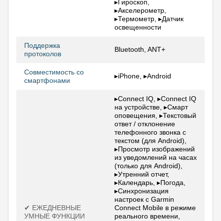
▸Гироскоп,
▸Акселерометр,
▸Термометр, ▸Датчик
освещенности
Поддержка
Bluetooth, ANT+
протоколов
Совместимость со
▸iPhone, ▸Android
смартфонами
▸Connect IQ, ▸Connect IQ
на устройстве, ▸Смарт
оповещения, ▸Текстовый
ответ / отклонение
телефонного звонка с
текстом (для Android),
▸Просмотр изображений
из уведомлений на часах
(только для Android),
▸Утренний отчет,
▸Календарь, ▸Погода,
▸Синхронизация
настроек с Garmin
✔ ЕЖЕДНЕВНЫЕ
Connect Mobile в режиме
УМНЫЕ ФУНКЦИИ
реального времени,