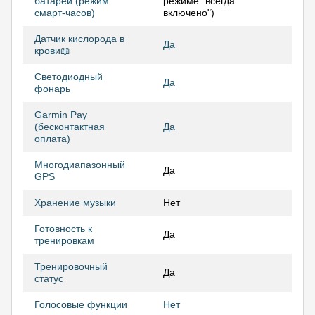
батареи (режим
режиме "всегда
смарт-часов)
включено")
Датчик кислорода в
Да
крови📖
Светодиодный
Да
фонарь
Garmin Pay
(бесконтактная
Да
оплата)
Многодиапазонный
Да
GPS
Хранение музыки
Нет
Готовность к
Да
тренировкам
Тренировочный
Да
статус
Голосовые функции
Нет