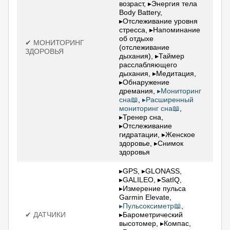
возраст, ▸Энергия тела
Body Battery,
▸Отслеживание уровня
стресса, ▸Напоминание
об отдыхе
✔ МОНИТОРИНГ
(отслеживание
ЗДОРОВЬЯ
дыхания), ▸Таймер
расслабляющего
дыхания, ▸Медитация,
▸Обнаружение
дремания,
▸Мониторинг
сна📖
,
▸Расширенный
мониторинг сна📖
,
▸Тренер сна,
▸Отслеживание
гидратации, ▸Женское
здоровье, ▸Снимок
здоровья
▸GPS, ▸GLONASS,
▸GALILEO, ▸SatIQ,
▸Измерение пульса
Garmin Elevate,
▸Пульсоксиметр📖
,
✔ ДАТЧИКИ
▸Барометрический
высотомер, ▸Компас,