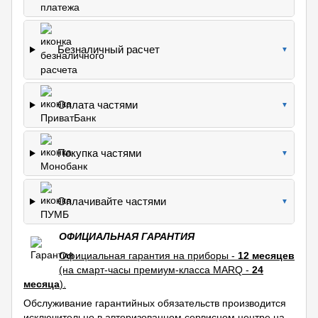
Безналичный расчет
▼
Оплата частями
▼
Покупка частями
▼
Оплачивайте частями
▼
ОФИЦИАЛЬНАЯ ГАРАНТИЯ
Официальная гарантия на приборы -
12 месяцев
(на смарт-часы премиум-класса MARQ -
24
месяца
).
Обслуживание гарантийных обязательств производится
исключительно в авторизованном сервисном центре на