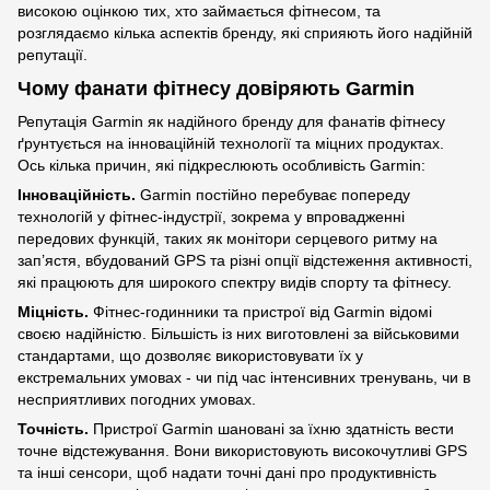
високою оцінкою тих, хто займається фітнесом, та
розглядаємо кілька аспектів бренду, які сприяють його надійній
репутації.
Чому фанати фітнесу довіряють Garmin
Репутація Garmin як надійного бренду для фанатів фітнесу
ґрунтується на інноваційній технології та міцних продуктах.
Ось кілька причин, які підкреслюють особливість Garmin:
Інноваційність.
Garmin постійно перебуває попереду
технологій у фітнес-індустрії, зокрема у впровадженні
передових функцій, таких як монітори серцевого ритму на
зап’ястя, вбудований GPS та різні опції відстеження активності,
які працюють для широкого спектру видів спорту та фітнесу.
Міцність.
Фітнес-годинники та пристрої від Garmin відомі
своєю надійністю. Більшість із них виготовлені за військовими
стандартами, що дозволяє використовувати їх у
екстремальних умовах - чи під час інтенсивних тренувань, чи в
несприятливих погодних умовах.
Точність.
Пристрої Garmin шановані за їхню здатність вести
точне відстежування. Вони використовують високочутливі GPS
та інші сенсори, щоб надати точні дані про продуктивність