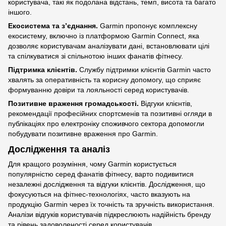
користувача, такі як подолана відстань, темп, висота та багато
іншого.
Екосистема та з’єднання.
Garmin пропонує комплексну
екосистему, включно із платформою Garmin Connect, яка
дозволяє користувачам аналізувати дані, встановлювати цілі
та спілкуватися зі спільнотою інших фанатів фітнесу.
Підтримка клієнтів.
Службу підтримки клієнтів Garmin часто
хвалять за оперативність та корисну допомогу, що сприяє
формуванню довіри та лояльності серед користувачів.
Позитивне враження громадськості.
Відгуки клієнтів,
рекомендації професійних спортсменів та позитивні огляди в
публікаціях про електроніку споживчого сектора допомогли
побудувати позитивне враження про Garmin.
Дослідження та аналіз
Для кращого розуміння, чому Garmin користується
популярністю серед фанатів фітнесу, варто подивитися
незалежні дослідження та відгуки клієнтів. Дослідження, що
фокусуються на фітнес-технологіях, часто вказують на
продукцію Garmin через їх точність та зручність використання.
Аналізи відгуків користувачів підкреслюють надійність бренду
та рівень задоволеності серед користувачів.