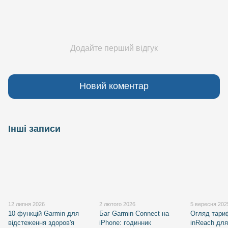
Додайте перший відгук
Новий коментар
Інші записи
12 липня 2026
2 лютого 2026
5 вересня 202
10 функцій Garmin для
Баг Garmin Connect на
Огляд тари
відстеження здоров'я
iPhone: годинник
inReach для