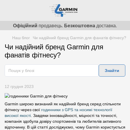
Офіційний
продавець.
Безкоштовна
доставка.
Наш блог
Чи надійний бренд Garmin для фанатів фітнесу?
Чи надійний бренд Garmin для
фанатів фітнесу?
Знайти
12 грудня 2023
Garmin широко визнаний як надійний бренд серед спільноти
фітнесу через свої
годинники з GPS та носимі технології
високої якості
. Завдяки інноваційності, міцності та точності,
компанія здобула довіру спортсменів та любителів активного
відпочинку. В цій статті досліджуємо, чому Garmin користується