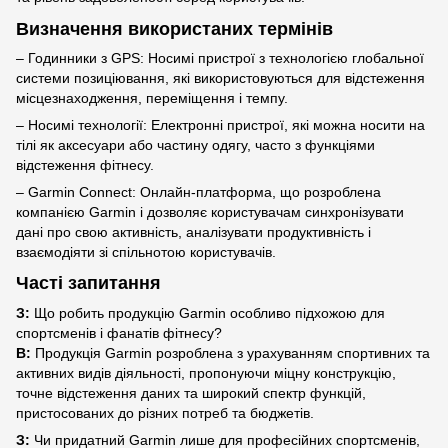
Визначення використаних термінів
– Годинники з GPS: Носимі пристрої з технологією глобальної
системи позиціювання, які використовуються для відстеження
місцезнаходження, переміщення і темпу.
– Носимі технології: Електронні пристрої, які можна носити на
тілі як аксесуари або частину одягу, часто з функціями
відстеження фітнесу.
– Garmin Connect: Онлайн-платформа, що розроблена
компанією Garmin і дозволяє користувачам синхронізувати
дані про свою активність, аналізувати продуктивність і
взаємодіяти зі спільнотою користувачів.
Часті запитання
З:
Що робить продукцію Garmin особливо підхожою для
спортсменів і фанатів фітнесу?
В:
Продукція Garmin розроблена з урахуванням спортивних та
активних видів діяльності, пропонуючи міцну конструкцію,
точне відстеження даних та широкий спектр функцій,
пристосованих до різних потреб та бюджетів.
З:
Чи придатний Garmin лише для професійних спортсменів,