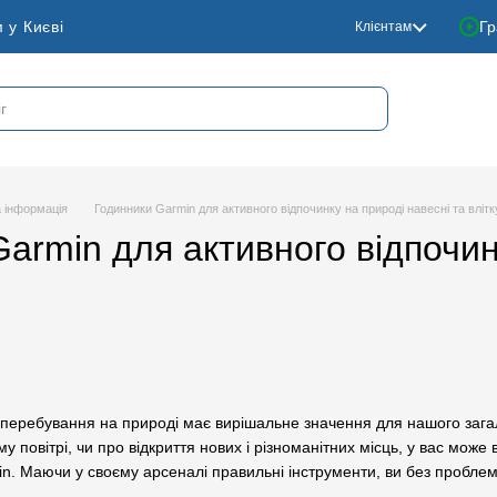
 у Києві
Гр
Клієнтам
 інформація
Годинники Garmin для активного відпочинку на природі навесні та влітк
armin для активного відпочин
 перебування на природі має вирішальне значення для нашого загаль
у повітрі, чи про відкриття нових і різноманітних місць, у вас мож
n. Маючи у своєму арсеналі правильні інструменти, ви без проблем з