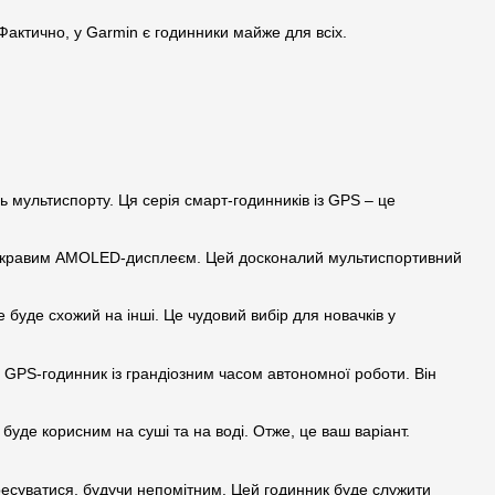
. Фактично, у Garmin є годинники майже для всіх.
ь мультиспорту. Ця серія смарт-годинників із GPS – це
з яскравим AMOLED-дисплеєм. Цей досконалий мультиспортивний
 буде схожий на інші. Це чудовий вибір для новачків у
 GPS-годинник із грандіозним часом автономної роботи. Він
буде корисним на суші та на воді. Отже, це ваш варіант.
есуватися, будучи непомітним. Цей годинник буде служити