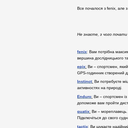
Все почалося з fenix, але 
Не знаєте, з чого почати с
fenix
: Вам потрібна максим
вершина дослідницького та
epix
:
Ви – спортсмен, який
GPS-годинник створений дл
Instinct
:
Ви потребуєте міцн
активностях на природі.
Enduro
:
Ви – спортсмен із
допоможе вам пройти дист
quatix
:
Ви – мореплавець. І
Підключіться до свого суд
tactix
:
Ви шукаєте надійний