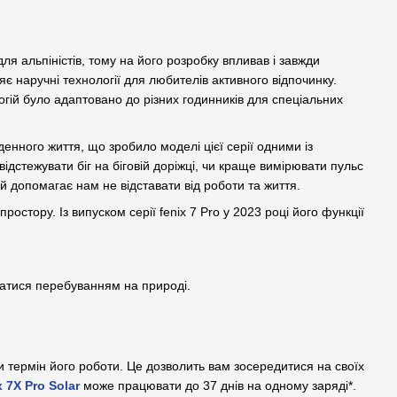
ля альпіністів, тому на його розробку впливав і завжди
є наручні технології для любителів активного відпочинку.
гій було адаптовано до різних годинників для спеціальних
енного життя, що зробило моделі цієї серії одними із
дстежувати біг на біговій доріжці, чи краще вимірювати пульс
й допомагає нам не відставати від роботи та життя.
остору. Із випуском серії fenix 7 Pro у 2023 році його функції
ватися перебуванням на природі.
 термін його роботи. Це дозволить вам зосередитися на своїх
x 7X Pro Solar
може працювати до 37 днів на одному заряді*.