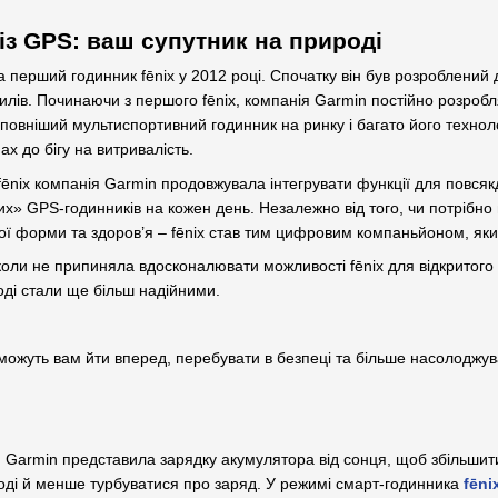
із GPS: ваш супутник на природі
перший годинник fēnix у 2012 році. Спочатку він був розроблений д
илів. Починаючи з першого fēnix, компанія Garmin постійно розробля
повніший мультиспортивний годинник на ринку і багато його техноло
ах до бігу на витривалість.
ēnix компанія Garmin продовжувала інтегрувати функції для повсякд
» GPS-годинників на кожен день. Незалежно від того, чи потрібно ві
ної форми та здоров’я – fēnix став тим цифровим компаньйоном, яки
оли не припиняла вдосконалювати можливості fēnix для відкритого пр
ді стали ще більш надійними.
поможуть вам йти вперед, перебувати в безпеці та більше насолоджу
я Garmin представила зарядку акумулятора від сонця, щоб збільшити
оді й менше турбуватися про заряд. У режимі смарт-годинника
fēni