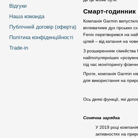
Відгуки
Смарт-годинник 
Наша команда
Компанія Garmin випустила 
Публічний договір (оферта)
впливатиме дух гірських сх
Fenix перетворився на най
Політика конфіденційності
цілей – від катання на човн
Trade-in
З розширенням сімейства f
найпопулярніших «розумних
під час моніторингу фізич
Проте, компанія Garmin нік
для використання на приро
Ось деякі функції, які до
Сонячна зарядка
У 2019 році компані
активностях на прир