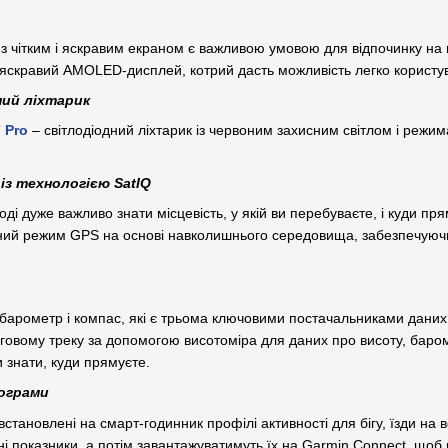
 з чітким і яскравим екраном є важливою умовою для відпочинку на
 яскравий AMOLED-дисплей, котрий дасть можливість легко корист
ний ліхтарик
7 Pro
– світлодіодний ліхтарик із червоним захисним світлом і режи
із технологією SatIQ
ді дуже важливо знати місцевість, у якій ви перебуваєте, і куди п
ий режим GPS на основі навколишнього середовища, забезпечуючи 
 барометр і компас, які є трьома ключовими постачальниками даних
рговому треку за допомогою висотоміра для даних про висоту, баро
 знати, куди прямуєте.
рограми
становлені на смарт-годинник профілі активності для бігу, їзди на в
ні показники, а потім завантажуватимуть їх на Garmin Connect, щоб