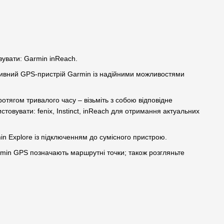
вувати: Garmin inReach.
ативний GPS-пристрій Garmin із надійними можливостями
отягом тривалого часу – візьміть з собою відповідне
товувати: fenix, Instinct, inReach для отримання актуальних
in Explore із підключенням до сумісного пристрою.
armin GPS позначають маршрутні точки; також розгляньте