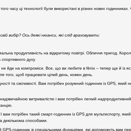
з того часу ці технології були використані в різних нових годинниках
вій вибір? Ось деякі нюанси, які слід враховувати:
альна продуктивність на відкритому повітрі. Обличчя пригод. Корол
 спортивного духу.
 не йде на компроміси. Все, що ви любите в fēnix – тепер ще й і
я того, щоб працювати цілий день, кожен день.
ості та сміливості. Вам потрібен розумний годинник із GPS, який не
 надзвичайною витривалістю і вам потрібен легкий надпродуктивний
анцію.
 вам потрібен такий смарт-годинник із GPS для мультиспорту, який 
на декількома способами.
 GPS-годинник зі спеціальними функціями, які допоможуть вам пер