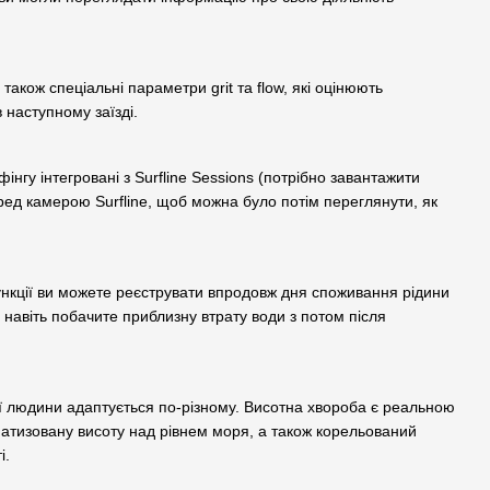
також спеціальні параметри grit та flow, які оцінюють
 наступному заїзді.
нгу інтегровані з Surfline Sessions (потрібно завантажити
еред камерою Surfline, щоб можна було потім переглянути, як
ункції ви можете реєструвати впродовж дня споживання рідини
 навіть побачите приблизну втрату води з потом після
ої людини адаптується по-різному. Висотна хвороба є реальною
іматизовану висоту над рівнем моря, а також корельований
і.