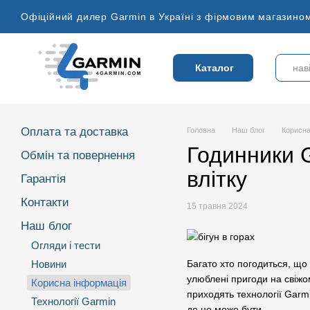
Перейти до основного контенту
Офіційний дилер Garmin в Україні з фірмовим магазином
Каталог
Оплата та доставка
Головна
Наш блог
Корисна
Годинники G
Обмін та повернення
влітку
Гарантія
Контакти
15 травня 2024
Наш блог
Огляди і тести
Новини
Багато хто погодиться, що
улюблені пригоди на свіжом
Корисна інформація
приходять технології Garmi
Технології Garmin
де це може бути.