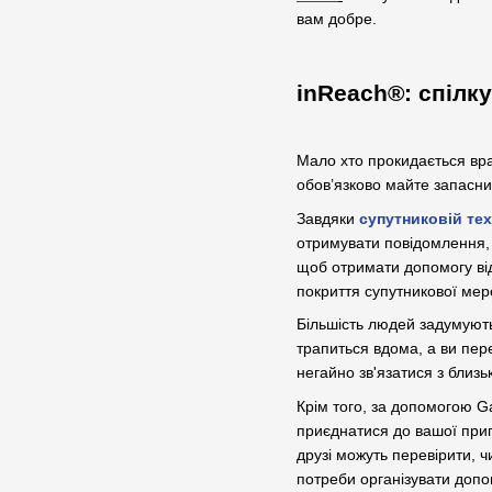
вам добре.
inReach®: спілк
Мало хто прокидається вра
обов’язково майте запасн
Завдяки
супутниковій тех
отримувати повідомлення, 
щоб отримати допомогу від
покриття супутникової мере
Більшість людей задумують
трапиться вдома, а ви пер
негайно зв'язатися з близ
Крім того, за допомогою G
приєднатися до вашої приг
друзі можуть перевірити, ч
потреби організувати допо