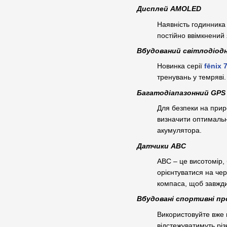
Дисплей AMOLED
Наявність годинника
постійно ввімкнений
Вбудований світлодіод
Новинка серії
fēnix 
тренувань у темряві.
Багатодіапазонний GPS 
Для безпеки на приро
визначити оптимальн
акумулятора.
Датчики ABC
ABC – це висотомір,
орієнтуватися на че
компаса, щоб завжди
Вбудовані спортивні п
Використовуйте вже в
відстежуватимуть різ