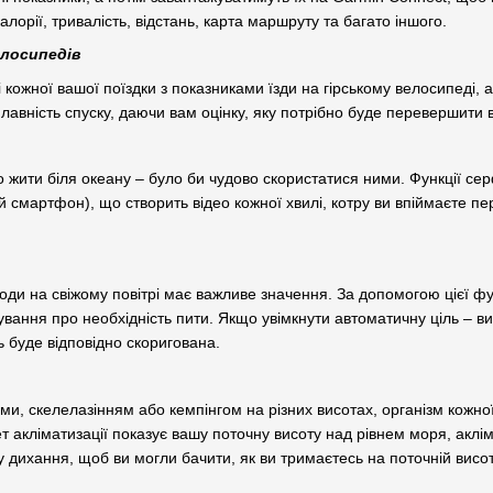
алорії, тривалість, відстань, карта маршруту та багато іншого.
елосипедів
 кожної вашої поїздки з показниками їзди на гірському велосипеді, а 
плавність спуску, даючи вам оцінку, яку потрібно буде перевершити в
ити біля океану – було би чудово скористатися ними. Функції серфі
 смартфон), що створить відео кожної хвилі, котру ви впіймаєте п
оди на свіжому повітрі має важливе значення. За допомогою цієї ф
вання про необхідність пити. Якщо увімкнути автоматичну ціль – ви
ль буде відповідно скоригована.
ми, скелелазінням або кемпінгом на різних висотах, організм кожн
ет акліматизації показує вашу поточну висоту над рівнем моря, акл
ту дихання, щоб ви могли бачити, як ви тримаєтесь на поточній висот