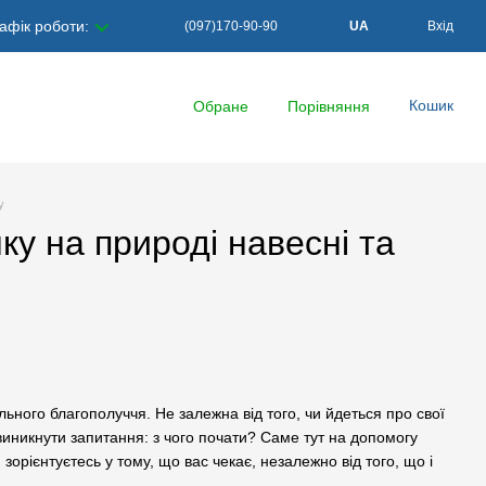
афік роботи:
(097)170-90-90
UA
Вхід
Кошик
Обране
Порівняння
у
ку на природі навесні та
ного благополуччя. Не залежна від того, чи йдеться про свої
е виникнути запитання: з чого почати? Саме тут на допомогу
орієнтуєтесь у тому, що вас чекає, незалежно від того, що і