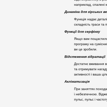
наприклад, спалені к
Динаміка для гірських в
Функція надає деталі
складність траси та 
Функції для серфінгу
Якщо вам пощастило ж
програму на сумісний
ви це зробили.
Відстеження гідратації
Достатнє вживання в
та отримувати нагаду
активності і ваша ці
Акліматизація
При заняттях похода
і небезпечною. Відж
пульс, пульс і часто