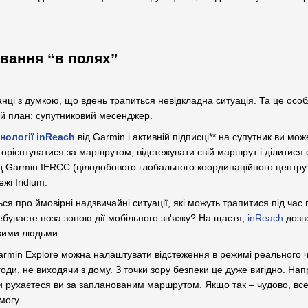
ування “в полях”
нці з думкою, що вдень трапиться невідкладна ситуація. Та це особ
ий план: супутниковий месенджер.
нології inReach
від Garmin і активній підписці** на супутник ви мо
орієнтуватися за маршрутом, відстежувати свій маршрут і ділитис
 Garmin IERCC (цілодобового глобального координаційного центру 
жі Iridium.
ся про ймовірні надзвичайні ситуації, які можуть трапитися під ча
ебуваєте поза зоною дії мобільного зв'язку? На щастя,
inReach
дозв
ькими людьми.
armin Explore можна налаштувати відстеження в режимі реального ч
оди, не виходячи з дому. З точки зору безпеки це дуже вигідно. На
и рухаєтеся ви за запланованим маршрутом. Якщо так – чудово, все 
могу.