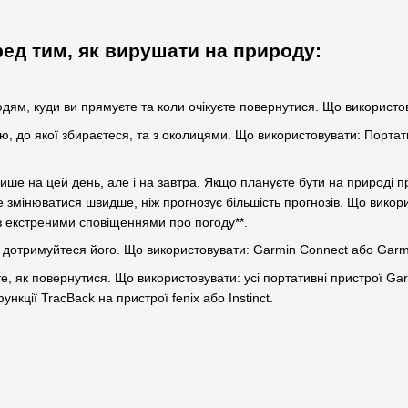
ред тим, як вирушати на природу:
дям, куди ви прямуєте та коли очікуєте повернутися. Що використо
тю, до якої збираєтеся, та з околицями. Що використовувати: Порт
ише на цей день, але і на завтра. Якщо плануєте бути на природі пр
змінюватися швидше, ніж прогнозує більшість прогнозів. Що викорис
 з екстреними сповіщеннями про погоду**.
і дотримуйтеся його. Що використовувати: Garmin Connect або Garm
йте, як повернутися. Що використовувати: усі портативні пристрої G
нкції TracBack на пристрої fenix або Instinct.