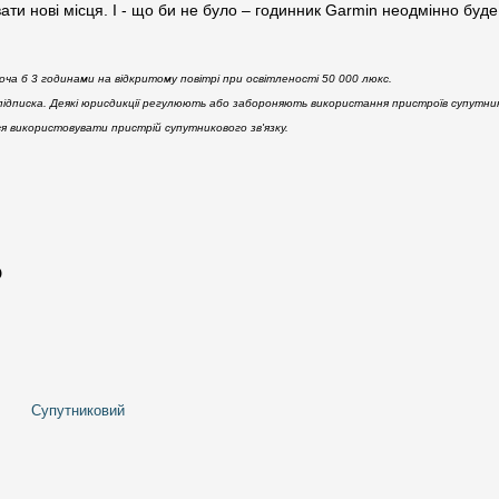
вати нові місця. І - що би не було – годинник Garmin неодмінно буде
 хоча б 3 годинами на відкритому повітрі при освітленості 50 000 люкс.
підписка. Деякі юрисдикції регулюють або забороняють використання пристроїв супутнико
ся використовувати пристрій супутникового зв'язку.
о