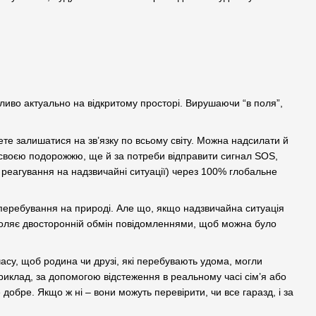
ливо актуально на відкритому просторі. Вирушаючи “в поля”,
жете залишатися на зв’язку по всьому світу. Можна надсилати й
я своєю подорожжю, ще й за потреби відправити сигнал SOS,
реагування на надзвичайні ситуації) через 100% глобальне
с перебування на природі. Але що, якщо надзвичайна ситуація
оляє двосторонній обмін повідомленнями, щоб можна було
асу, щоб родина чи друзі, які перебувають удома, могли
приклад, за допомогою відстеження в реальному часі сім’я або
добре. Якщо ж ні – вони можуть перевірити, чи все гаразд, і за