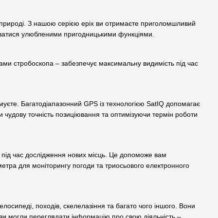
 природі. З нашою серією epix ви отримаєте приголомшливий
уватися улюбленими пригодницькими функціями.
мами стробоскопа – забезпечує максимальну видимість під час
рямуєте. Багатодіапазонний GPS із технологією SatIQ допомагає
чудову точність позиціювання та оптимізуючи термін роботи
 під час дослідження нових місць. Це допоможе вам
метра для моніторингу погоди та триосьового електронного
елосипеді, походів, скелелазіння та багато чого іншого. Вони
 ви могли переглядати інформацію про свою діяльність –