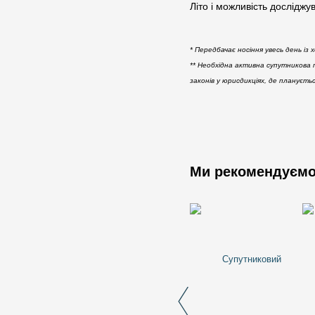
Літо і можливість досліджу
* Передбачає носіння увесь день із
** Необхідна активна супутникова 
законів у юрисдикціях, де плануєть
Ми рекомендуєм