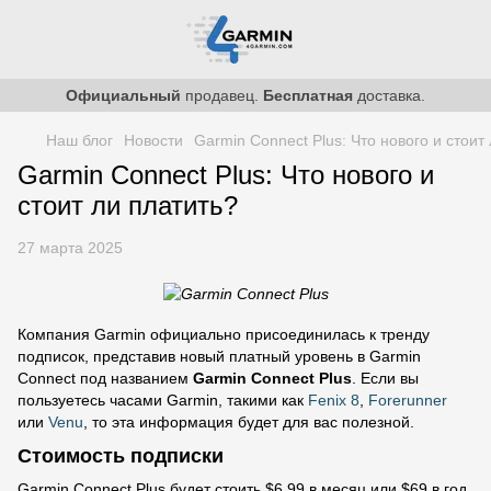
Официальный
продавец.
Бесплатная
доставка.
Наш блог
Новости
Garmin Connect Plus: Что нового и стоит
Garmin Connect Plus: Что нового и
стоит ли платить?
27 марта 2025
Компания Garmin официально присоединилась к тренду
подписок, представив новый платный уровень в Garmin
Connect под названием
Garmin Connect Plus
. Если вы
пользуетесь часами Garmin, такими как
Fenix 8
,
Forerunner
или
Venu
, то эта информация будет для вас полезной.
Стоимость подписки
Garmin Connect Plus будет стоить $6.99 в месяц или $69 в год