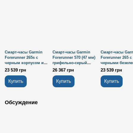
Смарт-часы Garmin
Смарт-часы Garmin
Смарт-часы Gar
Forerunner 265s с
Forerunner 570 (47 мм)
Forerunner 265 с
черным корпусом и
грифельно-серый
черными безеле
черно-желтым
алюминий/черный
корпусом и черо
23 539 грн
26 367 грн
23 539 грн
силиконовым
серым силикон
ремешком
ремешком
Купить
Купить
Купить
Обсуждение