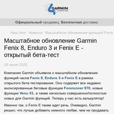
Официальный
продавец.
Бесплатная
доставка.
Наш блог
Новости
Масштабное обновление функций Fenix 8/
Масштабное обновление Garmin
Fenix 8, Enduro 3 и Fenix E -
открытый бета-тест
26 июня 2025
Компания Garmin объявила о масштабном обновлении
функций часов
Fenix 8
,
Enduro 3
и
Fenix E
в рамках
открытого бета-тестирования. Оно содержит все недавно
анонсированные беговые функции
Forerunner 970
, новые
функции
Venu X1
, а также несколько совершенно/полностью
новых для Garmin функций. Теперь у нас есть калькулятор!
Именно так, о Fenix E также идет речь. Очевидно, Garmin
решил, что лучше добавить немного любви, чем не продавать