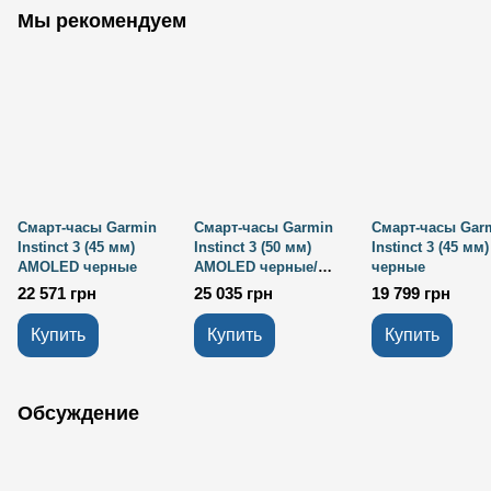
Мы рекомендуем
Смарт-часы Garmin
Смарт-часы Garmin
Смарт-часы Gar
Instinct 3 (45 мм)
Instinct 3 (50 мм)
Instinct 3 (45 мм)
AMOLED черные
AMOLED черные/
черные
угольные
22 571 грн
25 035 грн
19 799 грн
Купить
Купить
Купить
Обсуждение