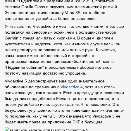
AMOLED-дисплеем с разрешением 390 x 390, покрытым
стеклом Gorilla Glass и окруженным алюминиевой рамкой.
Экран почти идентичен экрану Venu 3S, хотя общее
впечатление от устройства более повседневно.
Учитывая, что Vivoactive 5 имеет только две кнопки, я больше
полагался на сенсорный экран, чем в большинстве часов
Garmin с тремя или пятью кнопками. В общем, дисплей
чувствителен и надежен, хотя, как и многие другие часы, он
плохо реагирует на влажные или потные руки. К счастью,
часы также имеют обновленный интерфейс, с
организованными меню приложений/активностей, меню
"Недавние события" и расширенным набором ярлыков,
поэтому навигация достаточно упрощена.
Vivoactive 5 демонстрирует еще одно значительное
обновление по сравнению с
Vivoactive 4
, хотя и не столь
впечатляющее, как я ожидал. Если в предыдущем поколении
был датчик сердцебиения Elevate третьего поколения, то в
новом устройстве используется датчик 4-го поколения. Это,
безусловно, улучшение, но это не новейший датчик Garmin 5-
го поколения, как у Venu 3. Это означает, что Vivoactive 5 не
будет иметь права на приложение ЭКГ в будущем.