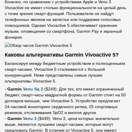
Конечно, по сравнению с устройствами Apple и Venu 3
Vivoactive не имеет столько функциональности на целый день
с точки зрения смарт-функций. Пользователи не найдут
телефонных звонков на запястье или поддержки голосовых
помощников. Однако Vivoactive 5 обеспечивает хранение
музыки, оповещения со смартфона, Garmin Pay и экранный
фонарик.
Каковы альтернативы Garmin Vivoactive 5?
Балансируя между бюджетным устройством и полноценными
смарт-часами, Vivoactive 5 сталкивается с большой
конкуренцией. Ниже представлены самые лучшие
альтернативы Vivoactive 5.
-
Garmin
Venu Sq 2
($249): Для тех, кто имеет ограниченный
бюджет, смарт-часы квадратной формы от Garmin стоят на 50
долларов меньше, чем Vivoactive 5. Устройство предлагает
24-часовой мониторинг сердечного ритма, 25 спортивных
режимов, отслеживание SpO2 и многое другое.
-
Garmin
Venu 3
($449): Venu 3, цена которых значительно
выше, являются лучшими смарт-часами, которые могут
предложить Garmin. В отличие от Vivoactive 5, они имеют