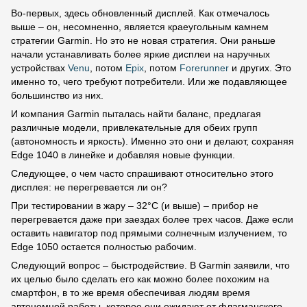
Во-первых, здесь обновленный дисплей. Как отмечалось
выше – он, несомненно, является краеугольным камнем
стратегии Garmin. Но это не новая стратегия. Они раньше
начали устанавливать более яркие дисплеи на наручных
устройствах
Venu
, потом
Epix
, потом
Forerunner
и других. Это
именно то, чего требуют потребители. Или же подавляющее
большинство из них.
И компания Garmin пыталась найти баланс, предлагая
различные модели, привлекательные для обеих групп
(автономность и яркость). Именно это они и делают, сохраняя
Edge 1040 в линейке и добавляя новые функции.
Следующее, о чем часто спрашивают относительно этого
дисплея: не перегревается ли он?
При тестировании в жару – 32°C (и выше) – прибор не
перегревается даже при заездах более трех часов. Даже если
оставить навигатор под прямыми солнечным излучением, то
Edge 1050 остается полностью рабочим.
Следующий вопрос – быстродействие. В Garmin заявили, что
их целью было сделать его как можно более похожим на
смартфон, в то же время обеспечивая людям время
автономной работы, которое они ожидают от флагманского