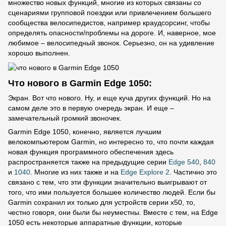
множество новых функций, многие из которых связаны со
сценариями групповой поездки или привлечением большего
сообщества велосипедистов, например краудсорсинг, чтобы
определять опасности/проблемы на дороге. И, наверное, мое
любимое – велосипедный звонок. Серьезно, он на удивление
хорошо выполнен.
Что нового в Garmin Edge 1050:
Экран. Вот что нового. Ну, и еще куча других функций. Но на
самом деле это в первую очередь экран. И еще –
замечательный громкий звоночек.
Garmin Edge 1050, конечно, является лучшим
велокомпьютером Garmin, но интересно то, что почти каждая
новая функция программного обеспечения здесь
распространяется также на предыдущие серии
Edge 540
,
840
и
1040
. Многие из них также и на
Edge Explore 2
. Частично это
связано с тем, что эти функции значительно выигрывают от
того, что ими пользуется большее количество людей. Если бы
Garmin сохранил их только для устройств серии x50, то,
честно говоря, они были бы неуместны. Вместе с тем, на Edge
1050 есть некоторые аппаратные функции, которые