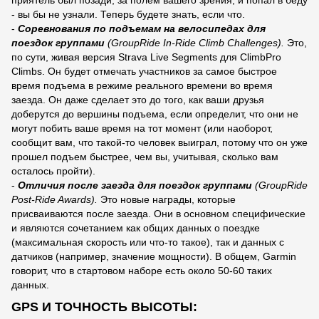
- вы бы не узнали. Теперь будете знать, если что.
-
Соревнования по подъемам на велосипедах для
поездок группами
(GroupRide In-Ride Climb Challenges).
Это,
по сути, живая версия Strava Live Segments для ClimbPro
Climbs. Он будет отмечать участников за самое быстрое
время подъема в режиме реального времени во время
заезда. Он даже сделает это до того, как ваши друзья
доберутся до вершины подъема, если определит, что они не
могут побить ваше время на тот момент (или наоборот,
сообщит вам, что такой-то человек выиграл, потому что он уже
прошел подъем быстрее, чем вы, учитывая, сколько вам
осталось пройти).
-
Отличия после заезда для поездок группами
(GroupRide
Post-Ride Awards).
Это новые награды, которые
присваиваются после заезда. Они в основном специфические
и являются сочетанием как общих данных о поездке
(максимальная скорость или что-то такое), так и данных с
датчиков (например, значение мощности). В общем, Garmin
говорит, что в стартовом наборе есть около 50-60 таких
данных.
GPS И ТОЧНОСТЬ ВЫСОТЫ: