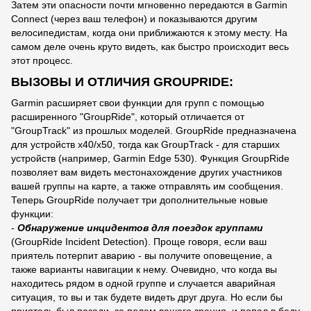
Затем эти опасности почти мгновенно передаются в Garmin
Connect (через ваш телефон) и показываются другим
велосипедистам, когда они приближаются к этому месту. На
самом деле очень круто видеть, как быстро происходит весь
этот процесс.
ВЫЗОВЫ И ОТЛИЧИЯ GROUPRIDE:
Garmin расширяет свои функции для групп с помощью
расширенного "GroupRide", который отличается от
"GroupTrack" из прошлых моделей. GroupRide предназначена
для устройств x40/x50, тогда как GroupTrack - для старших
устройств (например, Garmin Edge 530). Функция GroupRide
позволяет вам видеть местонахождение других участников
вашей группы на карте, а также отправлять им сообщения.
Теперь GroupRide получает три дополнительные новые
функции:
-
Обнаружение инцидентов для поездок группами
(GroupRide Incident Detection). Проще говоря, если ваш
приятель потерпит аварию - вы получите оповещение, а
также варианты навигации к нему. Очевидно, что когда вы
находитесь рядом в одной группе и случается аварийная
ситуация, то вы и так будете видеть друг друга. Но если бы
приятель был позади, за полем вашего зрения, и попал в беду