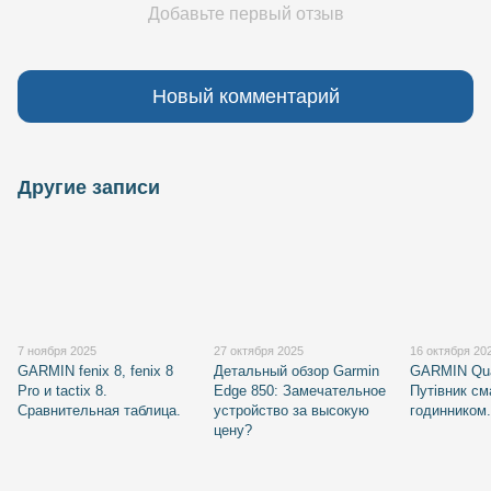
Добавьте первый отзыв
Новый комментарий
Другие записи
7 ноября 2025
27 октября 2025
16 октября 20
GARMIN fenix 8, fenix 8
Детальный обзор Garmin
GARMIN Qua
Pro и tactix 8.
Edge 850: Замечательное
Путівник см
Сравнительная таблица.
устройство за высокую
годинником
цену?