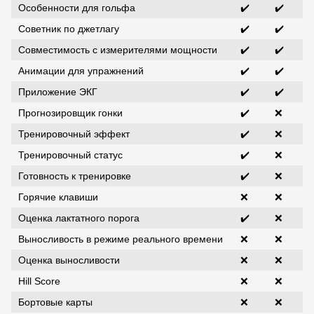
Особенности для гольфа
✔️
✔️
Советник по джетлагу
✔️
✔️
Совместимость с измерителями мощности
✔️
✔️
Анимации для упражнений
✔️
✔️
Приложение ЭКГ
✔️
✔️
Прогнозировщик гонки
✔️
❌
Тренировочный эффект
✔️
❌
Тренировочный статус
✔️
❌
Готовность к тренировке
✔️
❌
Горячие клавиши
❌
❌
Оценка лактатного порога
✔️
❌
Выносливость в режиме реального времени
❌
❌
Оценка выносливости
❌
❌
Hill Score
❌
❌
Бортовые карты
❌
❌