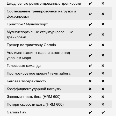
Ежедневные рекомендованные тренировки
✔️
❌
Соотношение тренировочной нагрузки и
✔️
❌
фокусировки
Триатлон / Мультиспорт
✔️
❌
Мультиспортивные структурированные
✔️
❌
тренировки
Тренер по триатлону Garmin
✔️
❌
Акклиматизация к жаре и высоте над
✔️
❌
уровнем моря
Голосовые команды
✔️
❌
Прогнозируемое время / темп забега
✔️
❌
Беговая толерантность
❌
❌
Коэффициент ударной нагрузки
❌
❌
Экономичность бега (HRM 600)
❌
❌
Потеря скорости шага (HRM 600)
❌
❌
Garmin Pay
✔️
✔️