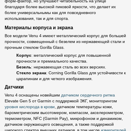
форм-фактор, но улучшают читабельность на улице
благодаря более высокой пиковой яркости, что делает их
более универсальнымы как для повседневного
использования, так и для спорта.
Материалы корпуса и экрана
Все модели Venu 4 имеют металлический корпус для большей
прочности, совмещенный с безелем из нержавеющей стали и
прочным стеклом Gorilla Glass.
Корпус
: металлический корпус для повышенной
прочности и премиального качества.
Безель
: нержавеющая сталь во всех версиях.
Стекло экрана
: Corning Gorilla Glass для устойчивости к
царапинам и для четкого изображения.
Датчики
Venu 4 оснащены новейшим
датчиком сердечного ритма
Elevate Gen 5 от Garmin с поддержкой ЭКГ, мониторингом
уровня кислорода в крови
, датчиком температуры кожи,
барометрическим высотомером, компасом, акселерометром,
термометром, NFC (Garmin Pay), микрофоном и динамиком,
датчиком окружающего освещения, а также поддержкой
широкого спектра внешних датчиков, в том числе
измерителей