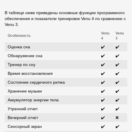
В таблице ниже приведены основные функции программного
обеспечения и показатели тренировок Venu 4 по сравнению с
Venu 3.
Venu
Venu
Особенность
4
3
Оценка сна
✔️
✔️
Обнаружение сна
✔️
✔️
Тренер по сну
✔️
✔️
Время восстановления
✔️
✔️
Состояние сердечного ритма
✔️
✔️
Хранение музыки
✔️
✔️
Аккумулятор энергии тела
✔️
✔️
Утренний отчет
✔️
✔️
Вечерний отчет
✔️
❌
Сенсорный экран
✔️
✔️