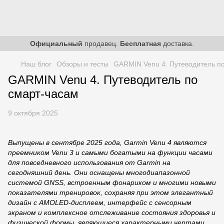
Официальный
продавец.
Бесплатная
доставка.
Наш блог
Обзоры и тесты
GARMIN Venu 4. Путеводитель п
GARMIN Venu 4. Путеводитель по
смарт-часам
9 октября 2025
Выпущены в сентябре 2025 года, Garmin Venu 4 являются
преемником Venu 3 и самыми богатыми на функции часами
для повседневного использования от Garmin на
сегодняшний день. Они оснащены многодиапазонной
системой GNSS, встроенным фонариком и многими новыми
показателями тренировок, сохраняя при этом элегантный
дизайн с AMOLED-дисплеем, интерфейс с сенсорным
экраном и комплексное отслеживание состояния здоровья и
физической формы, являющиеся характерными чертами