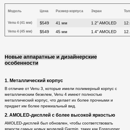
Модель
Цена
Размер корпуса
Экран
То
Venu 4 (41 мм)
$549
41 мм
1.2" AMOLED
12
Venu 4 (45 мм)
$549
45 мм
1.4" AMOLED
12
Новые аппаратные и дизайнерские
особенности
1. Металлический корпус
В отличие от Venu 3, которые имели полимерный корпус с
металлическим безелем, Venu 4 имеют полностью
металлический корпус, что делает их более прочными и
придает им более премиальный вид.
2. AMOLED-дисплей с более высокой яркостью
AMOLED-дисплей был обновлен, чтобы соответствовать
яркости самых новых моделей Garmin, таких как Forerunner