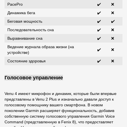
PacePro
✔️
❌
Динамика бега
✔️
❌
Беговая мощность
✔️
✔️
Последовательность сна
✔️
❌
Выравнивание сна
✔️
❌
Ведение журнала образа жизни (на
✔️
❌
устройстве)
Состояние здоровья
✔️
❌
Голосовое управление
Venu 4 имеют микрофон и динамик, которые были впервые
представлены в Venu 2 Plus и изначально давали доступ к
голосовому помощнику вашего смартфона. В новом
поколении Garmin расширяет функциональность, добавив
собственную систему голосового управления Garmin Voice
Command (представленную в Fenix 8), что предоставляет