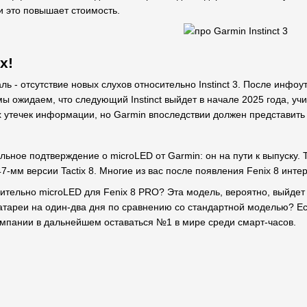
и это повышает стоимость.
x!
ь - отсутствие новых слухов относительно Instinct 3. После инфо
ы ожидаем, что следующий Instinct выйдет в начале 2025 года, уч
х утечек информации, но Garmin впоследствии должен представить 
ное подтверждение о microLED от Garmin: он на пути к выпуску. T
-мм версии Tactix 8. Многие из вас после появления Fenix 8 интере
тельно microLED для Fenix 8 PRO? Эта модель, вероятно, выйдет н
атареи на один-два дня по сравнению со стандартной моделью? Ес
компании в дальнейшем оставаться №1 в мире среди смарт-часов.