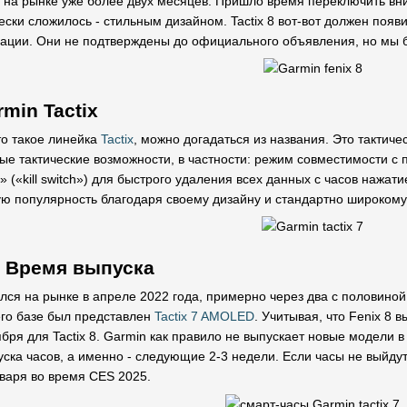
на рынке уже более двух месяцев. Пришло время переключить вни
ески сложилось - стильным дизайном. Tactix 8 вот-вот должен поя
мации. Они не подтверждены до официального объявления, но мы б
min Tactix
что такое линейка
Tactix
, можно догадаться из названия. Это тактиче
ые тактические возможности, в частности: режим совместимости с 
 («kill switch») для быстрого удаления всех данных с часов нажа
ю популярность благодаря своему дизайну и стандартно широкому
: Время выпуска
я на рынке в апреле 2022 года, примерно через два с половиной 
го базе был представлен
Tactix 7 AMOLED
. Учитывая, что Fenix 8 
бря для Tactix 8. Garmin как правило не выпускает новые модели 
ска часов, а именно - следующие 2-3 недели. Если часы не выйдут
варя во время CES 2025.