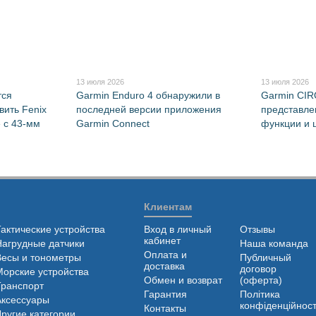
13 июля 2026
13 июля 2026
тся
Garmin Enduro 4 обнаружили в
Garmin CI
ить Fenix
последней версии приложения
представле
е с 43-мм
Garmin Connect
функции и 
Клиентам
Тактические устройства
Вход в личный
Отзывы
кабинет
Нагрудные датчики
Наша команда
Оплата и
Весы и тонометры
Публичный
доставка
договор
Морские устройства
Обмен и возврат
(оферта)
Транспорт
Гарантия
Політика
Аксессуары
конфіденційност
Контакты
Другие категории