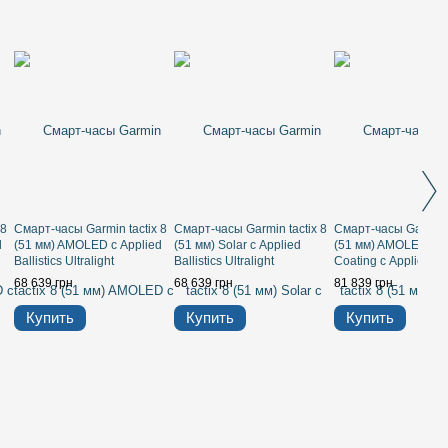
 8
Смарт-часы Garmin tactix 8
Смарт-часы Garmin tactix 8
Смарт-часы Garmin t
d
(51 мм) AMOLED с Applied
(51 мм) Solar с Applied
(51 мм) AMOLED Ce
Ballistics Ultralight
Ballistics Ultralight
Coating с Applied Bal
Ultralight, оливково-
68 639 грн
68 639 грн
81 839 грн
зеленый
Купить
Купить
Купить