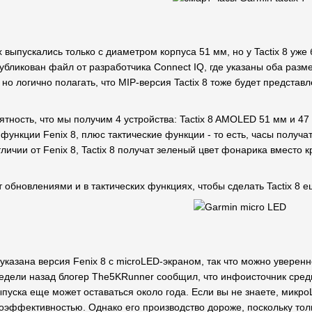
выпускались только с диаметром корпуса 51 мм, но у Tactix 8 уже
бликован файл от разработчика Connect IQ, где указаны оба разме
но логично полагать, что MIP-версия Tactix 8 тоже будет представ
ятность, что мы получим 4 устройства: Tactix 8 AMOLED 51 мм и 47 м
е функции Fenix 8, плюс тактические функции - то есть, часы получ
личии от Fenix 8, Tactix 8 получат зеленый цвет фонарика вместо
 обновлениями и в тактических функциях, чтобы сделать Tactix 8
указана версия Fenix 8 с microLED-экраном, так что можно уверенн
недели назад блогер The5KRunner сообщил, что инфоисточник сред
ыпуска еще может оставаться около года. Если вы не знаете, мик
гоэффективностью. Однако его производство дороже, поскольку тол