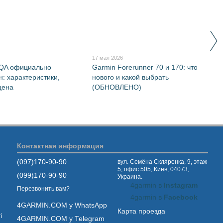
17 мая 2026
RQA официально
Garmin Forerunner 70 и 170: что
н: характеристики,
нового и какой выбрать
цена
(ОБНОВЛЕНО)
Контактная информация
(097)170-90-90
вул. Семёна Скляренка, 9, этаж
5, офис 505, Киев, 04073,
(099)170-90-90
Украина.
4garmin в
Instagram
Перезвонить вам?
4garmin в
Facebook
4GARMIN.COM у WhatsApp
Карта проезда
і
4GARMIN.COM у Telegram