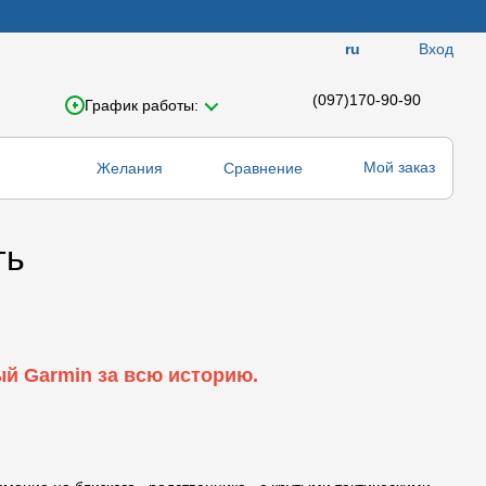
Вход
ru
(097)170-90-90
График работы:
Мой заказ
Желания
Сравнение
ть
ый Garmin за всю историю.