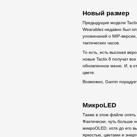
Новый размер
Предыдущие модели Tactix 
Wearables недавно был опу
упоминаний о MIP-версии, 
тактических часов.
То есть, есть высокая веро
новые Tactix 8 получат вс
обновленное меню. И, в от
цвете.
Возможно, Gamin порадует
МикроLED
Также в этом файле опять 
Фактически, чуть больше 
микроOLED, хотя до его в
яркостью, цветами и энер