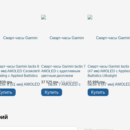
рт-часы Garmin tactix 8
Смарт-часы Garmin tactix 7
Смарт-часы Garmin tactix
1 мм) AMOLED Cerakote®
AMOLED с адаптивным
(47 мм) AMOLED с Applie
ting с Applied Ballistics
цветным дисплеем
Ballistics Ultralight
ralight, сланцево-серый
839 грн
37 525 грн
55 439 грн
65 999 грн
Купить
Купить
Купить
рий