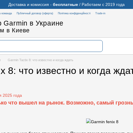
Доставка и комиссия -
бесплатные
/ Работаем с 2019 года
 команда
Публичный договор (оферта)
Політика конфіденційності
Trade-in
 Garmin в Украине
м в Киеве
и
Garmin Tactix 8: что известно и когда ждать
ix 8: что известно и когда жда
 2025 года
лько что вышел на рынок. Возможно, самый грозн