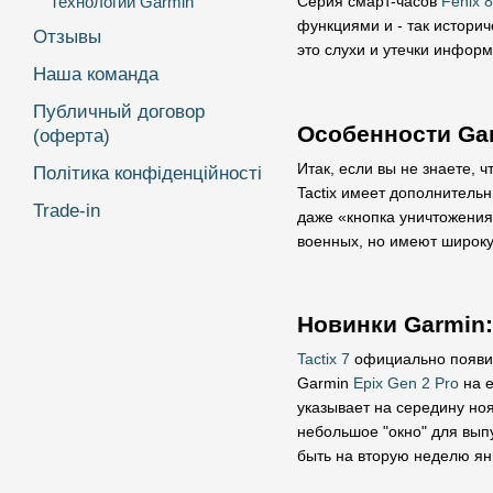
Серия смарт-часов
Fenix 8
Технологии Garmin
функциями и - так историч
Отзывы
это слухи и утечки инфор
Наша команда
Публичный договор
Особенности Gar
(оферта)
Итак, если вы не знаете, 
Політика конфіденційності
Tactix имеет дополнительн
Trade-in
даже «кнопка уничтожения»
военных, но имеют широку
Новинки Garmin
Tactix 7
официально появилс
Garmin
Epix Gen 2 Pro
на е
указывает на середину ноя
небольшое "окно" для выпу
быть на вторую неделю ян