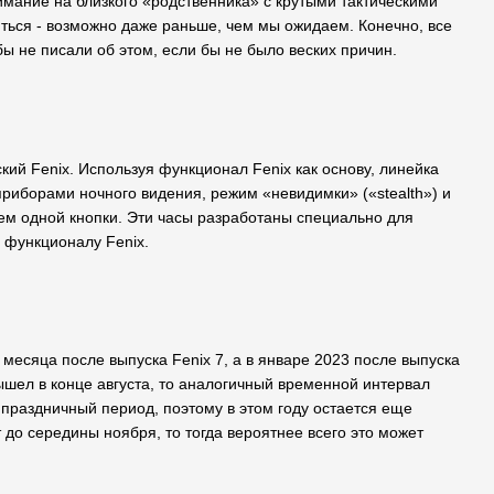
мание на близкого «родственника» с крутыми тактическими
виться - возможно даже раньше, чем мы ожидаем. Конечно, все
ы не писали об этом, если бы не было веских причин.
ский Fenix. Используя функционал Fenix как основу, линейка
приборами ночного видения, режим «невидимки» («stealth») и
тием одной кнопки. Эти часы разработаны специально для
 функционалу Fenix.
месяца после выпуска Fenix 7, а в январе 2023 после выпуска
вышел в конце августа, то аналогичный временной интервал
в праздничный период, поэтому в этом году остается еще
 до середины ноября, то тогда вероятнее всего это может