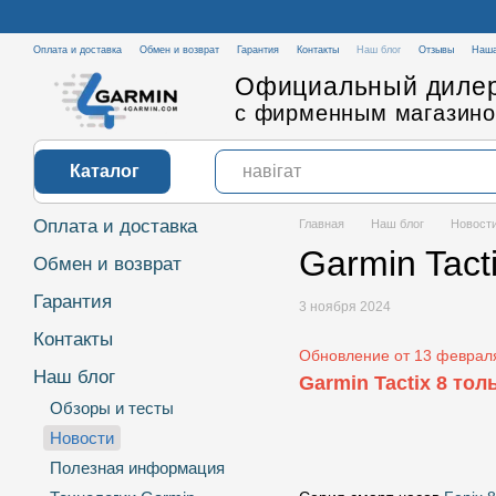
Перейти к основному контенту
Оплата и доставка
Обмен и возврат
Гарантия
Контакты
Наш блог
Отзывы
Наша
Официальный дилер
с фирменным магазино
Каталог
Оплата и доставка
Главная
Наш блог
Новост
Garmin Tact
Обмен и возврат
Гарантия
3 ноября 2024
Контакты
Обновление от 13 февраля
Наш блог
Garmin Tactix 8 то
Обзоры и тесты
Новости
Полезная информация