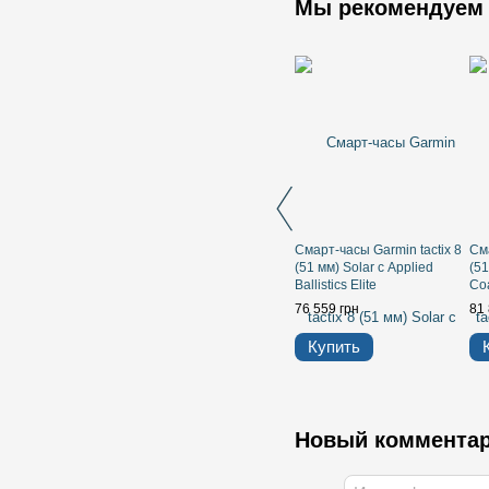
Мы рекомендуем
Смарт-часы Garmin tactix 8
Сма
(51 мм) Solar с Applied
(5
Ballistics Elite
Coa
Ult
76 559 грн
81 
Купить
Новый коммента