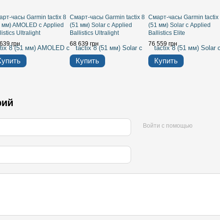
рт-часы Garmin tactix 8
Смарт-часы Garmin tactix 8
Смарт-часы Garmin tactix
1 мм) AMOLED с Applied
(51 мм) Solar с Applied
(51 мм) Solar с Applied
listics Ultralight
Ballistics Ultralight
Ballistics Elite
639 грн
68 639 грн
76 559 грн
Купить
Купить
Купить
рий
Войти с помощью