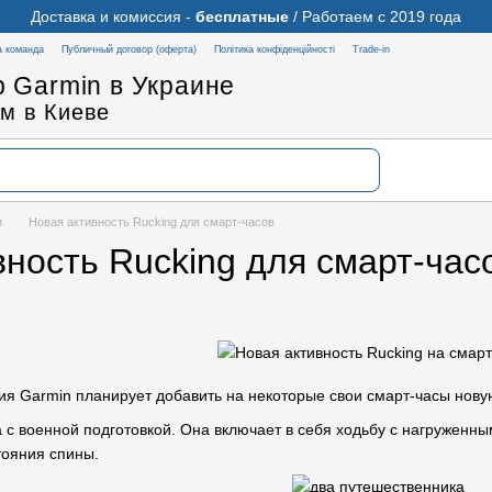
Доставка и комиссия -
бесплатные
/ Работаем с 2019 года
 команда
Публичный договор (оферта)
Політика конфіденційності
Trade-in
 Garmin в Украине
м в Киеве
и
Новая активность Rucking для смарт-часов
вность Rucking для смарт-час
ния Garmin планирует добавить на некоторые свои смарт-часы нов
а с военной подготовкой. Она включает в себя ходьбу с нагруженн
тояния спины.