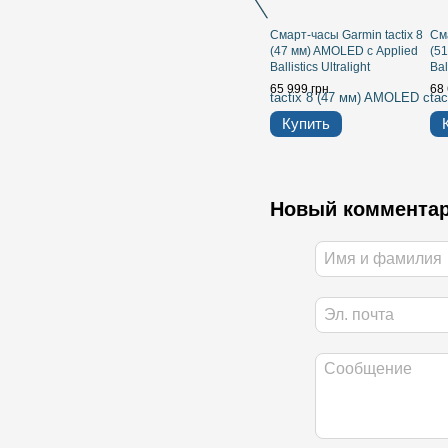
Смарт-часы Garmin tactix 8
Сма
(47 мм) AMOLED с Applied
(5
Ballistics Ultralight
Bal
65 999 грн
68 
Купить
Новый коммента