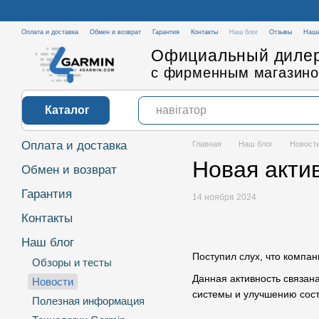
Перейти к основному контенту
Оплата и доставка
Обмен и возврат
Гарантия
Контакты
Наш блог
Отзывы
Наша
Официальный дилер
с фирменным магазино
Каталог
Оплата и доставка
Главная
Наш блог
Новост
Новая акти
Обмен и возврат
Гарантия
14 ноября 2024
Контакты
Наш блог
Поступил слух, что компа
Обзоры и тесты
Данная активность связан
Новости
системы и улучшению сос
Полезная информация