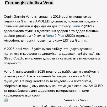
Еволюція лінійки Venu
Серія Garmin Venu з'явилася в 2019 році як перші смарт-
годинники Garmin з AMOLED-дисплеєм, покликані поєднати
стильний дизайн із функціями для фітнесу.
Venu 2
(2021)
вдосконалив функції відстеження здоров'я та додав менший
варіант розміром 40 мм, а
Venu 2 Plus
(2022) отримав
мікрофон, динамік і першу підтримку ЕКГ від Garmin.
У 2023 році Venu 3 уніфікував лінійку, стандартизувавши
підтримку мікрофона та динаміка та додавши такі функції, як
Sleep Coach, виявлення дрімоти та сумісність з вимірювачем
потужності.
Venu 4, випущений у 2025 році, став найбільшим стрибком у
розвитку серії. Він оснащений багатодіапазонним GPS,
функцією Training Readiness та вбудованим ліхтариком,
зберігаючи при цьому стильну конструкцію з екраном AMOLED
та привабливість для щоденного використання, якими
характеризується серія.
Venu 4 зі шкіряним ремінцем (ліворуч) поруч з