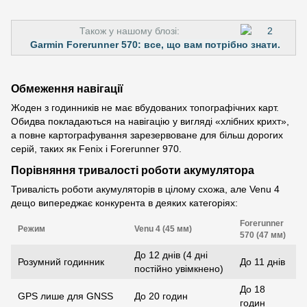
Також у нашому блозі:
Garmin Forerunner 570: все, що вам потрібно знати.
Обмеження навігації
Жоден з годинників не має вбудованих топографічних карт.
Обидва покладаються на навігацію у вигляді «хлібних крихт»,
а повне картографування зарезервоване для більш дорогих
серій, таких як Fenix і Forerunner 970.
Порівняння тривалості роботи акумулятора
Тривалість роботи акумуляторів в цілому схожа, але Venu 4
дещо випереджає конкурента в деяких категоріях:
Forerunner
Режим
Venu 4 (45 мм)
570 (47 мм)
До 12 днів (4 дні
Розумний годинник
До 11 днів
постійно увімкнено)
До 18
GPS лише для GNSS
До 20 годин
годин