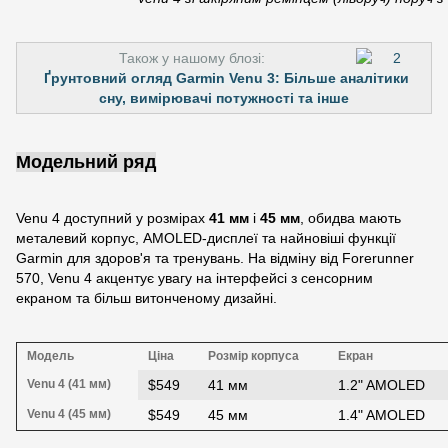
Також у нашому блозі:
Ґрунтовний огляд Garmin Venu 3: Більше аналітики
сну, вимірювачі потужності та інше
Модельний ряд
Venu 4 доступний у розмірах
41 мм
і
45 мм
, обидва мають
металевий корпус, AMOLED-дисплеї та найновіші функції
Garmin для здоров'я та тренувань. На відміну від Forerunner
570, Venu 4 акцентує увагу на інтерфейсі з сенсорним
екраном та більш витонченому дизайні.
Модель
Ціна
Розмір корпуса
Екран
Venu 4 (41 мм)
$549
41 мм
1.2" AMOLED
Venu 4 (45 мм)
$549
45 мм
1.4" AMOLED