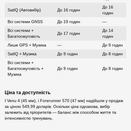
До 16
SatIQ (Автовибір)
До 16 годин
годин
Всі системи GNSS
До 19 годин
—
Всі системи +
До 14
До 17 годин
Багатосмуговість
годин
Лише GPS + Музика
—
До 9 годин
SatIQ + Музика
До 9 годин
До 8 годин
Всі системи +
Багатосмуговість +
До 9 годин
До 8 годин
Музика
Ціна та доступність
І Venu 4 (45 мм), і Forerunner 570 (47 мм) надійшли у продаж
за ціною 549,99 доларів. Оскільки ціна однакова, вибір
залежить від пріоритетів — баланс між способом життя та
інтенсивністю тренувань.