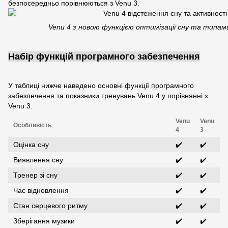
безпосередньо порівнюються з Venu 3.
Venu 4 з новою функцією оптимізації сну та типа
Набір функцій програмного забезпечення
У таблиці нижче наведено основні функції програмного
забезпечення та показники тренувань Venu 4 у порівнянні з
Venu 3.
Venu
Venu
Особливість
4
3
Оцінка сну
✔️
✔️
Виявлення сну
✔️
✔️
Тренер зі сну
✔️
✔️
Час відновлення
✔️
✔️
Стан серцевого ритму
✔️
✔️
Зберігання музики
✔️
✔️