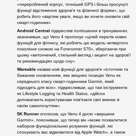
«перероблений корпус, точніший GPS і більш просунуті
функції відстеження здоров’я та фізичної форми», що
робить його «вартим уваги, якщо ви хочете оновити свій
смарт-годинник».
Android Central
підкреслив поліпшення в тренуваннях,
зазначивши, що Venu 4 пропонує «цілий перелік нових
функцій для фітнесу, які роблять цю модель четвертого
покоління схожою на Forerunner 570», зберігаючи при
цьому «витончений, стильний вигляд і акцент на здоров'ї
та рекомендаціях щодо сну».
Wareable
назвав нові функції для здоров'я «істотним та
бажаним оновленням, яке зміцнює позицію Venu як
середнього класу смарт-годинника Garmin, який
підходить для всіх», підкресливши, що такі інструменти,
як Lifestyle Logging та Health Status, «дійсно
допомагають користувачам пов'язати свої вчинки зі
своїм самопочуттям».
5K Runner
оголосив, що Venu 4 досяг «вершини
Garmin», пояснивши, що тепер він «може похвалитися
набором функціональних розумних функцій, які
спонукають вас відмовитися від Apple Watch», а також