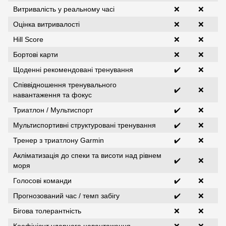
Витривалість у реальному часі
❌
❌
Оцінка витривалості
❌
❌
Hill Score
❌
❌
Бортові карти
❌
❌
Щоденні рекомендовані тренування
✔️
❌
Співвідношення тренувального
✔️
❌
навантаження та фокус
Триатлон / Мультиспорт
✔️
❌
Мультиспортивні структуровані тренування
✔️
❌
Тренер з триатлону Garmin
✔️
❌
Акліматизація до спеки та висоти над рівнем
✔️
❌
моря
Голосові команди
✔️
❌
Прогнозований час / темп забігу
✔️
❌
Бігова толерантність
❌
❌
Коефіцієнт ударного навантаження
❌
❌