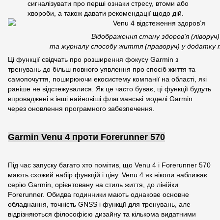
сигналізувати про перші ознаки стресу, втоми або
хвороби, а також давати рекомендації щодо дій.
Відображення стану здоров'я (ліворуч)
та журналу способу життя (праворуч) у додатку 
Ці функції свідчать про розширення фокусу Garmin з
тренувань до більш повного уявлення про спосіб життя та
самопочуття, поширюючи екосистему компанії на області, які
раніше не відстежувалися. Як це часто буває, ці функції будуть
впроваджені в інші найновіші флагманські моделі Garmin
через оновлення програмного забезпечення.
Garmin Venu 4 проти Forerunner 570
Під час запуску багато хто помітив, що Venu 4 і Forerunner 570
мають схожий набір функцій і ціну. Venu 4 як ніколи наближає
серію Garmin, орієнтовану на стиль життя, до лінійки
Forerunner. Обидва годинники мають однакове основне
обладнання, точність GNSS і функції для тренувань, але
відрізняються філософією дизайну та кількома видатними