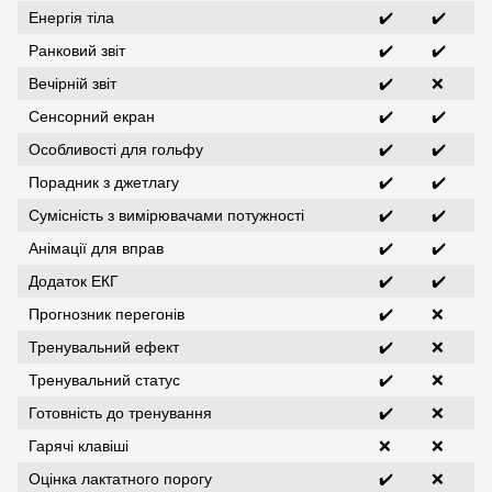
Енергія тіла
✔️
✔️
Ранковий звіт
✔️
✔️
Вечірній звіт
✔️
❌
Сенсорний екран
✔️
✔️
Особливості для гольфу
✔️
✔️
Порадник з джетлагу
✔️
✔️
Сумісність з вимірювачами потужності
✔️
✔️
Анімації для вправ
✔️
✔️
Додаток ЕКГ
✔️
✔️
Прогнозник перегонів
✔️
❌
Тренувальний ефект
✔️
❌
Тренувальний статус
✔️
❌
Готовність до тренування
✔️
❌
Гарячі клавіші
❌
❌
Оцінка лактатного порогу
✔️
❌