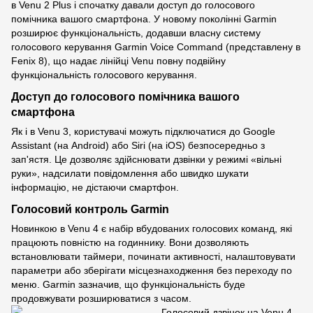
в Venu 2 Plus і спочатку давали доступ до голосового
помічника вашого смартфона. У новому поколінні Garmin
розширює функціональність, додавши власну систему
голосового керування Garmin Voice Command (представлену в
Fenix 8), що надає лінійці Venu повну подвійну
функціональність голосового керування.
Доступ до голосового помічника вашого
смартфона
Як і в Venu 3, користувачі можуть підключатися до Google
Assistant (на Android) або Siri (на iOS) безпосередньо з
зап'ястя. Це дозволяє здійснювати дзвінки у режимі «вільні
руки», надсилати повідомлення або швидко шукати
інформацію, не дістаючи смартфон.
Голосовий контроль Garmin
Новинкою в Venu 4 є набір вбудованих голосових команд, які
працюють повністю на годиннику. Вони дозволяють
встановлювати таймери, починати активності, налаштовувати
параметри або зберігати місцезнаходження без переходу по
меню. Garmin зазначив, що функціональність буде
продовжувати розширюватися з часом.