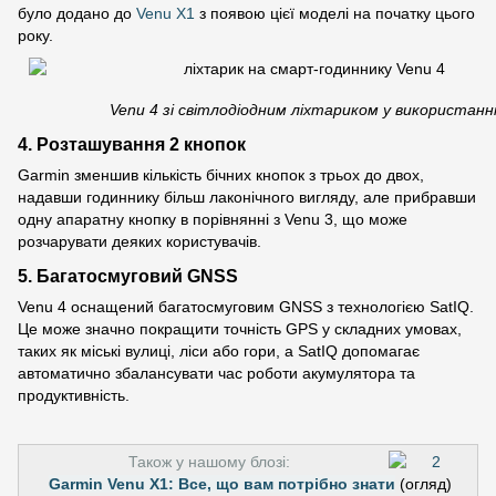
було додано до
Venu X1
з появою цієї моделі на початку цього
року.
Venu 4 зі світлодіодним ліхтариком у використанні
4. Розташування 2 кнопок
Garmin зменшив кількість бічних кнопок з трьох до двох,
надавши годиннику більш лаконічного вигляду, але прибравши
одну апаратну кнопку в порівнянні з Venu 3, що може
розчарувати деяких користувачів.
5. Багатосмуговий GNSS
Venu 4 оснащений багатосмуговим GNSS з технологією SatIQ.
Це може значно покращити точність GPS у складних умовах,
таких як міські вулиці, ліси або гори, а SatIQ допомагає
автоматично збалансувати час роботи акумулятора та
продуктивність.
Також у нашому блозі:
Garmin Venu X1: Все, що вам потрібно знати
(огляд)