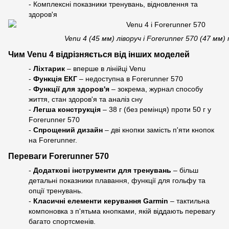
- Комплексні показники тренувань, відновлення та
здоров'я
Venu 4 (45 мм) ліворуч і Forerunner 570 (47 мм)
Чим Venu 4 відрізняється від інших моделей
-
Ліхтарик
– вперше в лінійці Venu
-
Функція ЕКГ
– недоступна в Forerunner 570
-
Функції для здоров'я
– зокрема, журнал способу
життя, стан здоров'я та аналіз сну
-
Легша конструкція
– 38 г (без ремінця) проти 50 г у
Forerunner 570
-
Спрощений дизайн
– дві кнопки замість п'яти кнопок
на Forerunner.
Переваги Forerunner 570
-
Додаткові інструменти для тренувань
– більш
детальні показники плавання, функції для гольфу та
опції тренувань.
-
Класичні елементи керування Garmin
– тактильна
компоновка з п'ятьма кнопками, якій віддають перевагу
багато спортсменів.