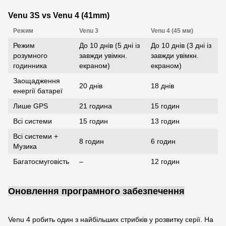
Venu 3S vs Venu 4 (41mm)
Режим
Venu 3
Venu 4 (45 мм)
Режим
До 10 днів (5 дні із
До 10 днів (3 дні із
розумного
завжди увімкн.
завжди увімкн.
годинника
екраном)
екраном)
Заощадження
20 днів
18 днів
енергії батареї
Лише GPS
21 година
15 годин
Всі системи
15 годин
13 годин
Всі системи +
8 годин
6 годин
Музика
Багатосмуговість
–
12 годин
Оновлення програмного забезпечення
Venu 4 робить один з найбільших стрибків у розвитку серії. На