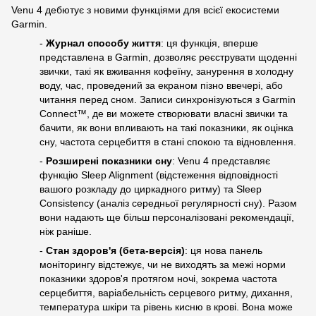
Venu 4 дебютує з новими функціями для всієї екосистеми
Garmin.
-
Журнал способу життя
: ця функція, вперше
представлена в Garmin, дозволяє реєструвати щоденні
звички, такі як вживання кофеїну, занурення в холодну
воду, час, проведений за екраном пізно ввечері, або
читання перед сном. Записи синхронізуються з Garmin
Connect™, де ви можете створювати власні звички та
бачити, як вони впливають на такі показники, як оцінка
сну, частота серцебиття в стані спокою та відновлення.
-
Розширені показники сну
: Venu 4 представляє
функцію Sleep Alignment (відстеження відповідності
вашого розкладу до циркадного ритму) та Sleep
Consistency (аналіз середньої регулярності сну). Разом
вони надають ще більш персоналізовані рекомендації,
ніж раніше.
-
Стан здоров'я (бета-версія)
: ця нова панель
моніторингу відстежує, чи не виходять за межі норми
показники здоров'я протягом ночі, зокрема частота
серцебиття, варіабельність серцевого ритму, дихання,
температура шкіри та рівень кисню в крові. Вона може