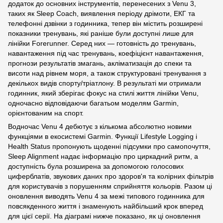
додаток до основних інструментів, перенесених з Venu 3,
таких як Sleep Coach, виявлення періоду дрімоти, ЕКГ та
телефонні дзвінки з годинника, тепер він містить розширені
показники тренувань, які раніше були доступні лише для
лінійки Forerunner. Серед них — готовність до тренувань,
навантаження під час тренувань, коефіцієнт навантаження,
прогнози результатів змагань, акліматизація до спеки та
висоти над рівнем моря, а також структуровані тренування з
декількох видів спорту/тріатлону. В результаті ми отримали
годинник, який зберігає фокус на стилі життя лінійки Venu,
одночасно відповідаючи багатьом моделям Garmin,
орієнтованим на спорт.
Водночас Venu 4 дебютує з кількома абсолютно новими
функціями в екосистемі Garmin. Функції Lifestyle Logging і
Health Status пропонують щоденні підсумки про самопочуття,
Sleep Alignment надає інформацію про циркадний ритм, а
доступність була розширена за допомогою голосових
циферблатів, звукових даних про здоров'я та колірних фільтрів
для користувачів з порушенням сприйняття кольорів. Разом ці
оновлення виводять Venu 4 за межі типового годинника для
повсякденного життя і знаменують найбільший крок вперед
для цієї серії. На діаграмі нижче показано, як ці оновлення