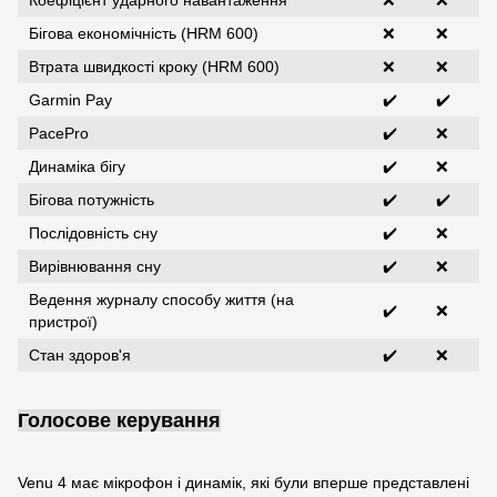
Бігова економічність (HRM 600)
❌
❌
Втрата швидкості кроку (HRM 600)
❌
❌
Garmin Pay
✔️
✔️
PacePro
✔️
❌
Динаміка бігу
✔️
❌
Бігова потужність
✔️
✔️
Послідовність сну
✔️
❌
Вирівнювання сну
✔️
❌
Ведення журналу способу життя (на
✔️
❌
пристрої)
Стан здоров'я
✔️
❌
Голосове керування
Venu 4 має мікрофон і динамік, які були вперше представлені