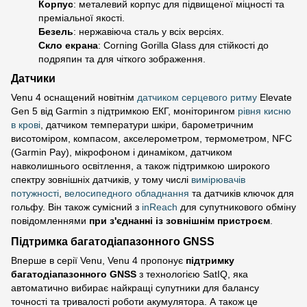
Корпус
: металевий корпус для підвищеної міцності та
преміальної якості.
Безель
: нержавіюча сталь у всіх версіях.
Скло екрана
: Corning Gorilla Glass для стійкості до
подряпин та для чіткого зображення.
Датчики
Venu 4 оснащений новітнім
датчиком серцевого ритму
Elevate
Gen 5 від Garmin з підтримкою ЕКГ, моніторингом
рівня кисню
в крові
, датчиком температури шкіри, барометричним
висотоміром, компасом, акселерометром, термометром, NFC
(Garmin Pay), мікрофоном і динаміком, датчиком
навколишнього освітлення, а також підтримкою широкого
спектру зовнішніх датчиків, у тому числі
вимірювачів
потужності
,
велосипедного обладнання
та датчиків ключок для
гольфу. Він також сумісний з
inReach
для супутникового обміну
повідомленнями
при з'єднанні із зовнішнім пристроєм
.
Підтримка багатодіапазонного GNSS
Вперше в серії Venu, Venu 4 пропонує
підтримку
багатодіапазонного GNSS
з технологією SatIQ, яка
автоматично вибирає найкращі супутники для балансу
точності та тривалості роботи акумулятора. А також це