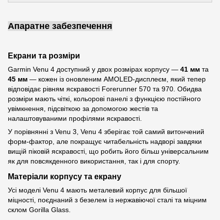
Апаратне забезпечення
Екрани та розміри
Garmin Venu 4 доступний у двох розмірах корпусу —
41 мм
та
45 мм
— кожен із оновленим AMOLED-дисплеєм, який тепер
відповідає рівням яскравості Forerunner 570 та 970. Обидва
розміри мають чіткі, кольорові панелі з функцією постійного
увімкнення, підсвіткою за допомогою жестів та
налаштовуваними профілями яскравості.
У порівнянні з Venu 3, Venu 4 зберігає той самий витончений
форм-фактор, але покращує читабельність надворі завдяки
вищій піковій яскравості, що робить його більш універсальним
як для повсякденного використання, так і для спорту.
Матеріали корпусу та екрану
Усі моделі Venu 4 мають металевий корпус для більшої
міцності, поєднаний з безелем із нержавіючої сталі та міцним
склом Gorilla Glass.