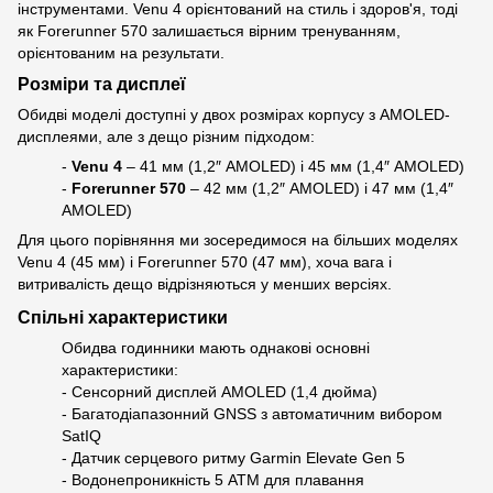
інструментами. Venu 4 орієнтований на стиль і здоров'я, тоді
як Forerunner 570 залишається вірним тренуванням,
орієнтованим на результати.
Розміри та дисплеї
Обидві моделі доступні у двох розмірах корпусу з AMOLED-
дисплеями, але з дещо різним підходом:
-
Venu 4
– 41 мм (1,2″ AMOLED) і 45 мм (1,4″ AMOLED)
-
Forerunner 570
– 42 мм (1,2″ AMOLED) і 47 мм (1,4″
AMOLED)
Для цього порівняння ми зосередимося на більших моделях
Venu 4 (45 мм) і Forerunner 570 (47 мм), хоча вага і
витривалість дещо відрізняються у менших версіях.
Спільні характеристики
Обидва годинники мають однакові основні
характеристики:
- Сенсорний дисплей AMOLED (1,4 дюйма)
- Багатодіапазонний GNSS з автоматичним вибором
SatIQ
- Датчик серцевого ритму Garmin Elevate Gen 5
- Водонепроникність 5 ATM для плавання