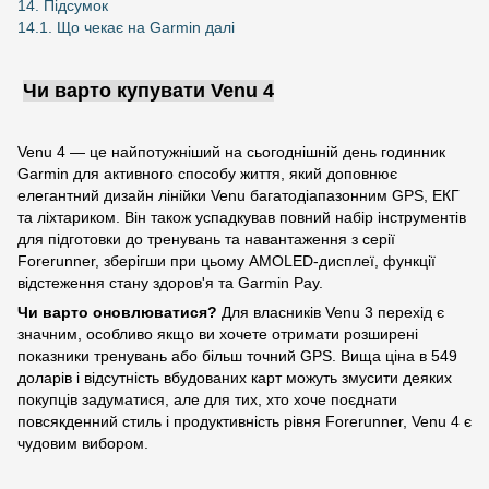
14. Підсумок
14.1. Що чекає на Garmin далі
Чи варто купувати Venu 4
Venu 4 — це найпотужніший на сьогоднішній день годинник
Garmin для активного способу життя, який доповнює
елегантний дизайн лінійки Venu багатодіапазонним GPS, ЕКГ
та ліхтариком. Він також успадкував повний набір інструментів
для підготовки до тренувань та навантаження з серії
Forerunner, зберігши при цьому AMOLED-дисплеї, функції
відстеження стану здоров'я та Garmin Pay.
Чи варто оновлюватися?
Для власників Venu 3 перехід є
значним, особливо якщо ви хочете отримати розширені
показники тренувань або більш точний GPS. Вища ціна в 549
доларів і відсутність вбудованих карт можуть змусити деяких
покупців задуматися, але для тих, хто хоче поєднати
повсякденний стиль і продуктивність рівня Forerunner, Venu 4 є
чудовим вибором.