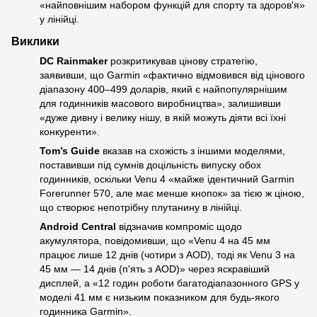
«найповнішим набором функцій для спорту та здоров'я»
у лінійці.
Виклики
DC Rainmaker
розкритикував цінову стратегію,
заявивши, що Garmin «фактично відмовився від цінового
діапазону 400–499 доларів, який є найпопулярнішим
для годинників масового виробництва», залишивши
«дуже дивну і велику нішу, в якій можуть діяти всі їхні
конкуренти».
Tom’s Guide
вказав на схожість з іншими моделями,
поставивши під сумнів доцільність випуску обох
годинників, оскільки Venu 4 «майже ідентичний Garmin
Forerunner 570, але має менше кнопок» за тією ж ціною,
що створює непотрібну плутанину в лінійці.
Android Central
відзначив компроміс щодо
акумулятора, повідомивши, що «Venu 4 на 45 мм
працює лише 12 днів (чотири з AOD), тоді як Venu 3 на
45 мм — 14 днів (п'ять з AOD)» через яскравіший
дисплей, а «12 годин роботи багатодіапазонного GPS у
моделі 41 мм є низьким показником для будь-якого
годинника Garmin».