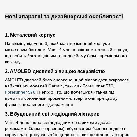
Нові апаратні та дизайнерські особливості
1. Металевий корпус
На відміну від Venu 3, який мав полімерний корпус з
металевим безелем, Venu 4 має повністю металевий корпус,
що робить його міцнішим та надає йому більш преміального
вигляду.
2. AMOLED-дисплей з вищою яскравістю
AMOLED-дисплей було оновлено, щоб відповідати яскравості
найновіших моделей Garmin, таких як Forerunner 570,
Forerunner 970
і Fenix 8 Pro, що полегшує читання під
прямими сонячними променями, зберігаючи при цьому
функцію постійного відображення.
3. Вбудований світлодіодний ліхтарик
Venu 4 доповнено світлодіодним ліхтариком з двома
режимами (білим і червоним), вбудованим безпосередньо в
корпус для тренувань або щоденного використання. Ліхтарик