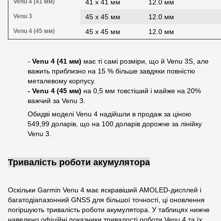
Venu 4 (41 мм)
41 x 41 мм
12.0 мм
Venu 3
45 х 45 мм
12.0 мм
Venu 4 (45 мм)
45 x 45 мм
12.0 мм
-
Venu 4 (41 мм)
має ті самі розміри, що й Venu 3S, але
важить приблизно на 15 % більше завдяки повністю
металевому корпусу.
- Venu 4 (45 мм)
на 0,5 мм товстіший і майже на 20%
важчий за Venu 3.
Обидві моделі Venu 4 надійшли в продаж за ціною
549,99 доларів, що на 100 доларів дорожче за лінійку
Venu 3.
Тривалість роботи акумулятора
Оскільки Garmin Venu 4 має яскравіший AMOLED-дисплей і
багатодіапазонний GNSS для більшої точності, ці оновлення
погіршують тривалість роботи акумулятора. У таблицях нижче
наведено офіційні показники тривалості роботи Venu 4 та їх