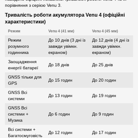
порівняння з серією Venu 3.
Тривалість роботи акумулятора Venu 4 (офіційні
характеристики)
Режим
Venu 4 (41 мм)
Venu 4 (45 мм)
Режим
До 10 днів (3 дні із
До 12 днів (4 дні із
розумного
завжди увімкн.
завжди увімкн.
годинника
екраном)
екраном)
Заощадження
До 18 днів
До 25 днів
енергії батареї
GNSS тільки для
До 15 годин
До 20 годин
GPS
GNSS Всі
До 13 годин
До 19 годин
системи
GNSS Всі
системи +
До 6 годин
До 9 годин
Музика
Всі системи +
До 12 годин
До 17 годин
Багатосмуговість