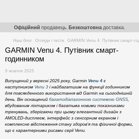
Офіційний
продавець.
Безкоштовна
доставка.
Наш блог
Огляди і тести
GARMIN Venu 4. Путівник смарт-г
GARMIN Venu 4. Путівник смарт-
годинником
9 жовтня 2025
Випущений у вересні 2025 року, Garmin
Venu 4
є
наступником
Venu 3
і найбагатшим на функції годинником
для повсякденного використання від Garmin на сьогоднішній
день. Він оснащений
багатодіапазонною системою GNSS
,
вбудованим ліхтариком і багатьма новими показниками
тренувань, зберігаючи при цьому елегантний дизайн з
AMOLED-дисплеєм, інтерфейс з сенсорним екраном і
комплексне відстеження стану здоров'я та фізичної форми,
що є характерними рисами серії Venu.