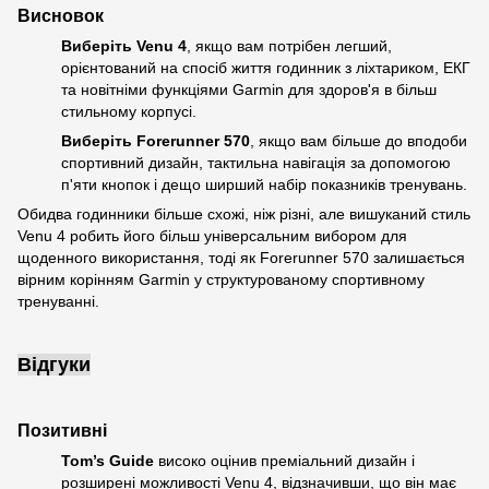
Висновок
Виберіть Venu 4
, якщо вам потрібен легший,
орієнтований на спосіб життя годинник з ліхтариком, ЕКГ
та новітніми функціями Garmin для здоров'я в більш
стильному корпусі.
Виберіть Forerunner 570
, якщо вам більше до вподоби
спортивний дизайн, тактильна навігація за допомогою
п'яти кнопок і дещо ширший набір показників тренувань.
Обидва годинники більше схожі, ніж різні, але вишуканий стиль
Venu 4 робить його більш універсальним вибором для
щоденного використання, тоді як Forerunner 570 залишається
вірним корінням Garmin у структурованому спортивному
тренуванні.
Відгуки
Позитивні
Tom’s Guide
високо оцінив преміальний дизайн і
розширені можливості Venu 4, відзначивши, що він має