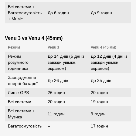
Всі системи +
Багатосмуговість
До 6 годин
До 9 годин
+ Music
Venu 3 vs Venu 4 (45mm)
Режим
Venu 3
Venu 4 (45 мм)
Режим
До 14 днів (5 дні із
До 12 днів (4 дні із
розумного
завжди увімкн.
завжди увімкн.
годинника
екраном)
екраном)
Заощадження
До 26 днів
До 25 днів
енергії батареї
Лише GPS
26 годин
20 годин
Всі системи
20 годин
19 годин
Всі системи +
11 годин
9 годин
Музика
Багатосмуговість
–
17 годин