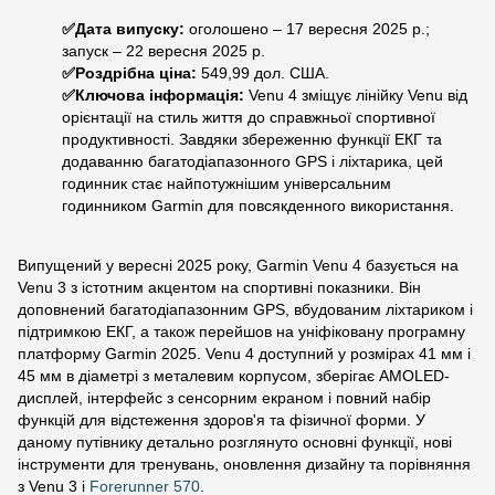
✅
Дата випуску:
оголошено – 17 вересня 2025 р.;
запуск – 22 вересня 2025 р.
✅
Роздрібна ціна:
549,99 дол. США.
✅
Ключова інформація:
Venu 4 зміщує лінійку Venu від
орієнтації на стиль життя до справжньої спортивної
продуктивності. Завдяки збереженню функції ЕКГ та
додаванню багатодіапазонного GPS і ліхтарика, цей
годинник стає найпотужнішим універсальним
годинником Garmin для повсякденного використання.
Випущений у вересні 2025 року, Garmin Venu 4 базується на
Venu 3 з істотним акцентом на спортивні показники. Він
доповнений багатодіапазонним GPS, вбудованим ліхтариком і
підтримкою ЕКГ, а також перейшов на уніфіковану програмну
платформу Garmin 2025. Venu 4 доступний у розмірах 41 мм і
45 мм в діаметрі з металевим корпусом, зберігає AMOLED-
дисплей, інтерфейс з сенсорним екраном і повний набір
функцій для відстеження здоров'я та фізичної форми. У
даному путівнику детально розглянуто основні функції, нові
інструменти для тренувань, оновлення дизайну та порівняння
з Venu 3 і
Forerunner 570
.