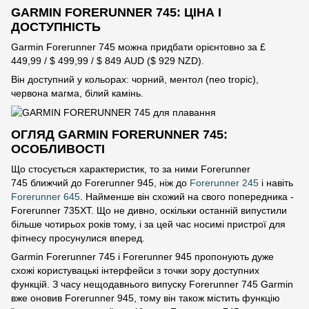
GARMIN FORERUNNER 745: ЦІНА І
ДОСТУПНІСТЬ
Garmin Forerunner 745 можна придбати орієнтовно за £
449,99 / $ 499,99 / $ 849 AUD ($ 929 NZD).
Він доступний у кольорах: чорний, ментол (neo tropic),
червона магма, білий камінь.
ОГЛЯД GARMIN FORERUNNER 745:
ОСОБЛИВОСТІ
Що стосується характеристик, то за ними Forerunner
745 ближчий до Forerunner 945, ніж до
Forerunner 245
і навіть
Forerunner 645
. Найменше він схожий на свого попередника -
Forerunner 735XT. Що не дивно, оскільки останній випустили
більше чотирьох років тому, і за цей час носимі пристрої для
фітнесу просунулися вперед.
Garmin Forerunner 745 і Forerunner 945 пропонують дуже
схожі користувацькі інтерфейси з точки зору доступних
функцій. З часу нещодавнього випуску Forerunner 745 Garmin
вже оновив Forerunner 945, тому він також містить функцію