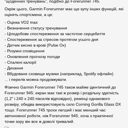
"щоденних тренувань", подібно до Forerunner 745.
Окрім цього, Garmin Forerunner має ще купу інших функцій, які
оцінять спортсмени, а це:
- Оцінка VO2 max
- Визначення статусу тренування
- Цілодобове спостереження за частотою серцебиття
- Спостереження за стресом протягом усього дня
- Датчик кисню в крові (Pulse Ox)
- Розумні сповіщення
- Оновлення прогнозу погоди
- Спалені калорії
- Дихання
- Вбудоване сховище музики (наприклад, Spotify офлайн)
... і перелік можна продовжувати.
Фізично Garmin Forerunner 745 також майже ідентичний до
Forerunner 945: екран має такі ж розмір і роздільну здатність
(1,2" і 240 x 240 пікселів відповідно), ремінці однакового
розміру, обидва використовують скло Corning Gorilla Glass DX
тощо. Forerunner 745 трохи легший і має менший час
автономної роботи, ніж Forerunner 945, хоча з практичної
точки зору він все ж доволі тривалий.