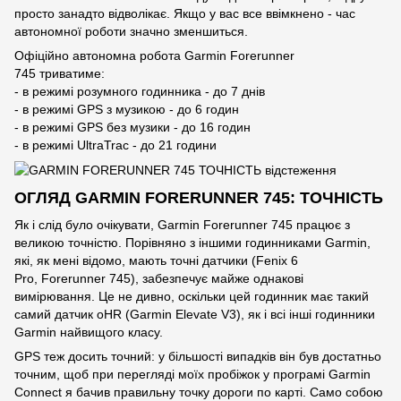
просто занадто відволікає. Якщо у вас все ввімкнено - час
автономної роботи значно зменшиться.
Офіційно автономна робота Garmin Forerunner
745 триватиме:
- в режимі розумного годинника - до 7 днів
- в режимі GPS з музикою - до 6 годин
- в режимі GPS без музики - до 16 годин
- в режимі UltraTrac - до 21 години
ОГЛЯД GARMIN FORERUNNER 745: ТОЧНІСТЬ
Як і слід було очікувати, Garmin Forerunner 745 працює з
великою точністю. Порівняно з іншими годинниками Garmin,
які, як мені відомо, мають точні датчики (Fenix ​​6
Pro, Forerunner 745), забезпечує майже однакові
вимірювання. Це не дивно, оскільки цей годинник має такий
самий датчик oHR (Garmin Elevate V3), як і всі інші годинники
Garmin найвищого класу.
GPS теж досить точний: у більшості випадків він був достатньо
точним, щоб при перегляді моїх пробіжок у програмі Garmin
Connect я бачив правильну точку дороги по карті. Само собою