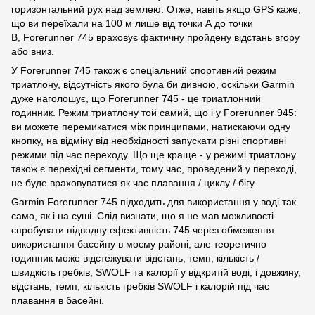
горизонтальний рух над землею. Отже, навіть якщо GPS каже,
що ви переїхали на 100 м лише від точки А до точки
В, Forerunner 745 враховує фактичну пройдену відстань вгору
або вниз.
У Forerunner 745 також є спеціальний спортивний режим
триатлону, відсутність якого була би дивною, оскільки Garmin
дуже наголошує, що Forerunner 745 - це триатлонний
годинник. Режим триатлону той самий, що і у Forerunner 945:
ви можете перемикатися між принципами, натискаючи одну
кнопку, на відміну від необхідності запускати різні спортивні
режими під час переходу. Що ще краще - у режимі триатлону
також є перехідні сегменти, тому час, проведений у переході,
не буде враховуватися як час плавання / циклу / бігу.
Garmin Forerunner 745 підходить для використання у воді так
само, як і на суші. Слід визнати, що я не мав можливості
спробувати підводну ефективність 745 через обмеження
використання басейну в моєму районі, але теоретично
годинник може відстежувати відстань, темп, кількість /
швидкість гребків, SWOLF та калорії у відкритій воді, і довжину,
відстань, темп, кількість гребків SWOLF і калорій під час
плавання в басейні.