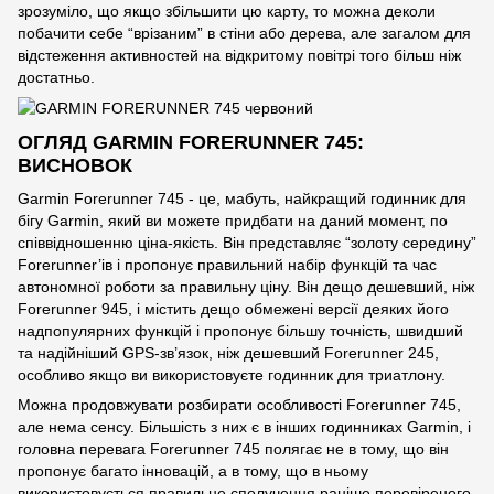
зрозуміло, що якщо збільшити цю карту, то можна деколи
побачити себе “врізаним” в стіни або дерева, але загалом для
відстеження активностей на відкритому повітрі того більш ніж
достатньо.
ОГЛЯД GARMIN FORERUNNER 745:
ВИСНОВОК
Garmin Forerunner 745 - це, мабуть, найкращий годинник для
бігу Garmin, який ви можете придбати на даний момент, по
співвідношенню ціна-якість. Він представляє “золоту середину”
Forerunner’ів і пропонує правильний набір функцій та час
автономної роботи за правильну ціну. Він дещо дешевший, ніж
Forerunner 945, і містить дещо обмежені версії деяких його
надпопулярних функцій і пропонує більшу точність, швидший
та надійніший GPS-зв’язок, ніж дешевший Forerunner 245,
особливо якщо ви використовуєте годинник для триатлону.
Можна продовжувати розбирати особливості Forerunner 745,
але нема сенсу. Більшість з них є в інших годинниках Garmin, і
головна перевага Forerunner 745 полягає не в тому, що він
пропонує багато інновацій, а в тому, що в ньому
використовується правильне сполучення раніше перевіреного