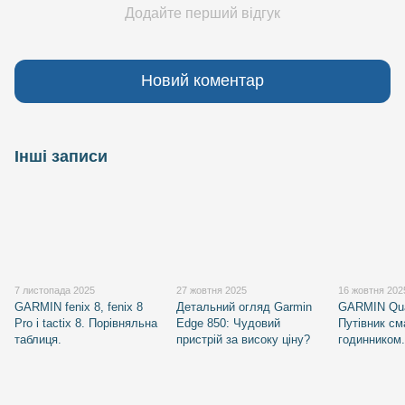
Додайте перший відгук
Новий коментар
Інші записи
7 листопада 2025
27 жовтня 2025
16 жовтня 202
GARMIN fenix 8, fenix 8
Детальний огляд Garmin
GARMIN Qua
Pro і tactix 8. Порівняльна
Edge 850: Чудовий
Путівник см
таблиця.
пристрій за високу ціну?
годинником