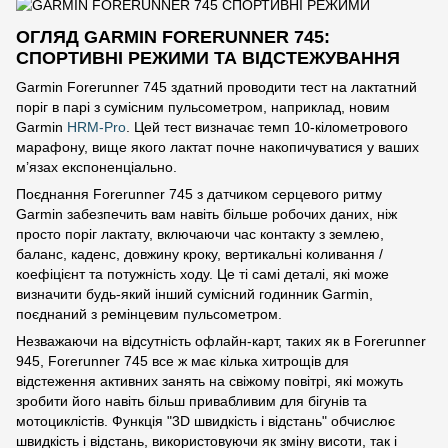
ОГЛЯД GARMIN FORERUNNER 745:
СПОРТИВНІ РЕЖИМИ ТА ВІДСТЕЖУВАННЯ
Garmin Forerunner 745 здатний проводити тест на лактатний
поріг в парі з сумісним пульсометром, наприклад, новим
Garmin
HRM-Pro
. Цей тест визначає темп 10-кілометрового
марафону, вище якого лактат почне накопичуватися у ваших
м’язах експоненціально.
Поєднання Forerunner 745 з датчиком серцевого ритму
Garmin забезпечить вам навіть більше робочих даних, ніж
просто поріг лактату, включаючи час контакту з землею,
баланс, каденс, довжину кроку, вертикальні коливання /
коефіцієнт та потужність ходу. Це ті самі деталі, які може
визначити будь-який інший сумісний годинник Garmin,
поєднаний з ремінцевим пульсометром.
Незважаючи на відсутність офлайн-карт, таких як в Forerunner
945, Forerunner 745 все ж має кілька хитрощів для
відстеження активних занять на свіжому повітрі, які можуть
зробити його навіть більш привабливим для бігунів та
мотоциклістів. Функція "3D швидкість і відстань" обчислює
швидкість і відстань, використовуючи як зміну висоти, так і