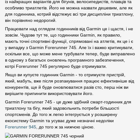
із найкращих варіантів для бігунів, велосипедистів, плавців та
особливо триатлетів. Його не можна назвати дешевим, але як
для годинника, котрий відстежує всі три дисципліни триатлону,
він порівняно недорогий.
Працювати над оглядом годинників від Garmin це і щастя, і не
зовсім. Чудове тут те, що годинники Garmin, як правило,
мають точні спортивні функції, спрямовані на атлетів, як це і є
у випадку з Garmin Forerunner 745. Але їх і важко критикувати,
оскільки все, що може мене турбувати тепер, буде виправлено
в одному з багатьох оновлень програмного забезпечення,
котрі Forerunner 745 регулярно буде отримувати.
Якщо ви купуєте годинник Garmin - то отримуєте пристрій,
який, мабуть, вже після розпакування працює ефективніше від
конкурентів, ще й буде оновлюватися разів сто, перш ніж ви
вирішите припинити використовувати його.
Garmin Forerunner 745 - це дуже здібний смарт-годинник для
триатлону та бігу, який задовольнить потреби більшості
спортсменів. До того ж легко інтегрується у розширену
екосистему Garmin та усуває дуже незначні недоліки
Forerunner 945
, до того ж за нижчою ціною.