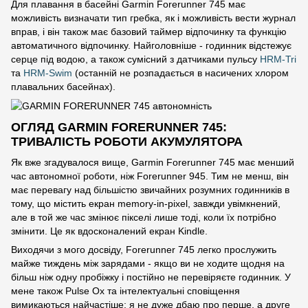
Для плавання в басейні Garmin Forerunner 745 має
можливість визначати тип гребка, як і можливість вести журнал
вправ, і він також має базовий таймер відпочинку та функцію
автоматичного відпочинку. Найголовніше - годинник відстежує
серце під водою, а також сумісний з датчиками пульсу
HRM-Tri
та
HRM-Swim
(останній не розпадається в насичених хлором
плавальних басейнах).
ОГЛЯД GARMIN FORERUNNER 745:
ТРИВАЛІСТЬ РОБОТИ АКУМУЛЯТОРА
Як вже згадувалося вище, Garmin Forerunner 745 має менший
час автономної роботи, ніж Forerunner 945. Тим не менш, він
має перевагу над більшістю звичайних розумних годинників в
тому, що містить екран memory-in-pixel, завжди увімкнений,
але в той же час змінює пікселі лише тоді, коли їх потрібно
змінити. Це як вдосконалений екран Kindle.
Виходячи з мого досвіду, Forerunner 745 легко прослужить
майже тиждень між зарядами - якщо ви не ходите щодня на
більш ніж одну пробіжку і постійно не перевіряєте годинник. У
мене також Pulse Ox та інтелектуальні сповіщення
вимикаються найчастіше: я не дуже дбаю про перше, а друге