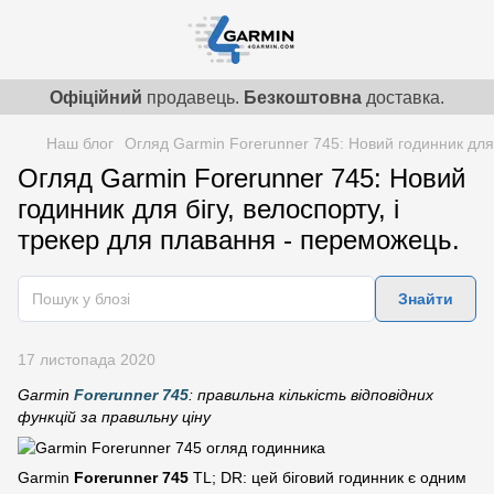
Офіційний
продавець.
Безкоштовна
доставка.
Наш блог
Огляд Garmin Forerunner 745: Новий годинник для 
Огляд Garmin Forerunner 745: Новий
годинник для бігу, велоспорту, і
трекер для плавання - переможець.
Знайти
17 листопада 2020
Garmin
Forerunner 745
: правильна кількість відповідних
функцій за правильну ціну
Garmin
Forerunner 745
TL; DR: цей біговий годинник є одним