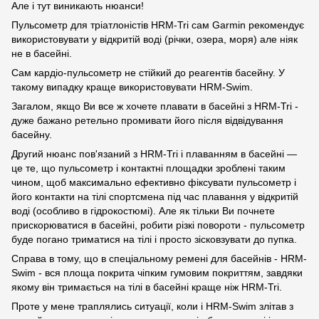
Але і тут виникають нюанси!
Пульсометр для тріатлоністів HRM-Tri сам Garmin рекомендує
використовувати у відкритій воді (річки, озера, моря) але ніяк
не в басейні.
Сам кардіо-пульсометр не стійкий до реагентів басейну. У
такому випадку краще використовувати HRM-Swim.
Загалом, якщо Ви все ж хочете плавати в басейні з HRM-Tri -
дуже бажано ретельно промивати його після відвідування
басейну.
Другий нюанс пов'язаний з HRM-Tri і плаванням в басейні —
це те, що пульсометр і контактні площадки зроблені таким
чином, щоб максимально ефективно фіксувати пульсометр і
його контакти на тілі спортсмена під час плавання у відкритій
воді (особливо в гідрокостюмі). Але як тільки Ви почнете
прискорюватися в басейні, робити різкі повороти - пульсометр
буде погано триматися на тілі і просто зісковзувати до пупка.
Справа в тому, що в спеціальному ремені для басейнів - HRM-
Swim - вся площа покрита чіпким гумовим покриттям, завдяки
якому він тримається на тілі в басейні краще ніж HRM-Tri.
Проте у мене траплялись ситуації, коли і HRM-Swim злітав з