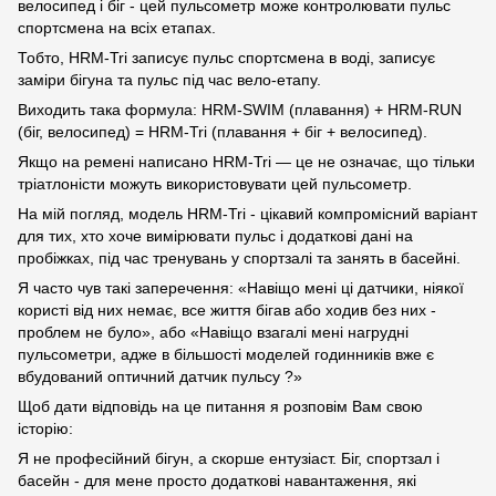
велосипед і біг - цей пульсометр може контролювати пульс
спортсмена на всіх етапах.
Тобто, HRM-Tri записує пульс спортсмена в воді, записує
заміри бігуна та пульс під час вело-етапу.
Виходить така формула: HRM-SWIM (плавання) + HRM-RUN
(біг, велосипед) = HRM-Tri (плавання + біг + велосипед).
Якщо на ремені написано HRM-Tri — це не означає, що тільки
тріатлоністи можуть використовувати цей пульсометр.
На мій погляд, модель HRM-Tri - цікавий компромісний варіант
для тих, хто хоче вимірювати пульс і додаткові дані на
пробіжках, під час тренувань у спортзалі та занять в басейні.
Я часто чув такі заперечення: «Навіщо мені ці датчики, ніякої
користі від них немає, все життя бігав або ходив без них -
проблем не було», або «Навіщо взагалі мені нагрудні
пульсометри, адже в більшості моделей годинників вже є
вбудований оптичний датчик пульсу ?»
Щоб дати відповідь на це питання я розповім Вам свою
історію:
Я не професійний бігун, а скорше ентузіаст. Біг, спортзал і
басейн - для мене просто додаткові навантаження, які