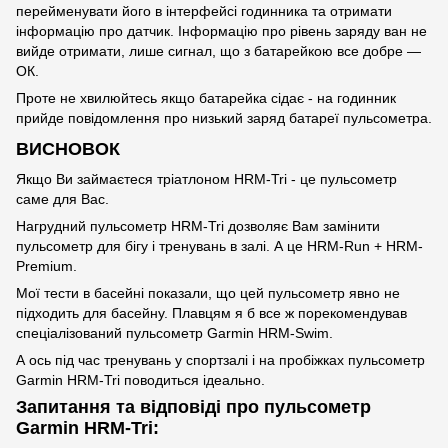
перейменувати його в інтерфейсі годинника та отримати
інформацію про датчик. Інформацію про рівень заряду ван не
вийде отримати, лише сигнал, що з батарейкою все добре —
ОК.
Проте не хвилюйтесь якщо батарейка сідає - на годинник
прийде повідомлення про низький заряд батареї пульсометра.
ВИСНОВОК
Якщо Ви займаєтеся тріатлоном HRM-Tri - це пульсометр
саме для Вас.
Нагрудний пульсометр HRM-Tri дозволяє Вам замінити
пульсометр для бігу і тренувань в залі. А це HRM-Run + HRM-
Premium.
Мої тести в басейні показали, що цей пульсометр явно не
підходить для басейну. Плавцям я б все ж порекомендував
спеціалізований пульсометр Garmin HRM-Swim.
А ось під час тренувань у спортзалі і на пробіжках пульсометр
Garmin HRM-Tri поводиться ідеально.
Запитання та відповіді про пульсометр
Garmin HRM-Tri: