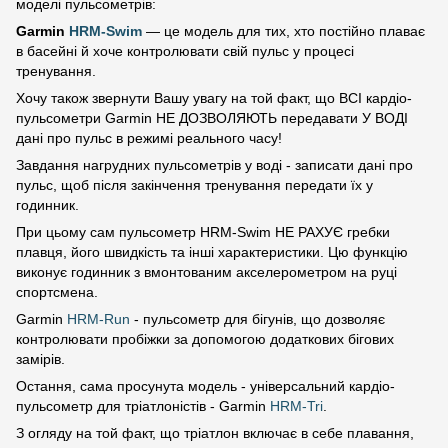
моделі пульсометрів:
Garmin
HRM-Swim
— це модель для тих, хто постійно плаває
в басейні й хоче контролювати свій пульс у процесі
тренування.
Хочу також звернути Вашу увагу на той факт, що ВСІ кардіо-
пульсометри Garmin НЕ ДОЗВОЛЯЮТЬ передавати У ВОДІ
дані про пульс в режимі реального часу!
Завдання нагрудних пульсометрів у воді - записати дані про
пульс, щоб після закінчення тренування передати їх у
годинник.
При цьому сам пульсометр HRM-Swim НЕ РАХУЄ гребки
плавця, його швидкість та інші характеристики. Цю функцію
виконує годинник з вмонтованим акселерометром на руці
спортсмена.
Garmin
HRM-Run
- пульсометр для бігунів, що дозволяє
контролювати пробіжки за допомогою додаткових бігових
замірів.
Остання, сама просунута модель - універсальний кардіо-
пульсометр для тріатлоністів - Garmin
HRM-Tri
.
З огляду на той факт, що тріатлон включає в себе плавання,