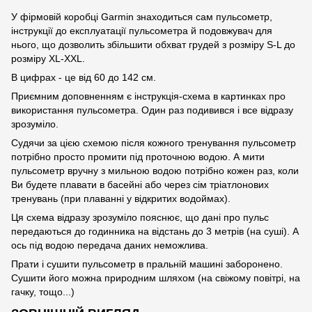
У фірмовій коробці Garmin знаходиться сам пульсометр,
інструкції до експлуатації пульсометра й подовжувач для
нього, що дозволить збільшити обхват грудей з розміру S-L до
розміру XL-XXL.
В цифрах - це від 60 до 142 см.
Приємним доповненням є інструкція-схема в картинках про
використання пульсометра. Один раз подивився і все відразу
зрозуміло.
Судячи за цією схемою після кожного тренування пульсометр
потрібно просто промити під проточною водою. А мити
пульсометр вручну з мильною водою потрібно кожен раз, коли
Ви будете плавати в басейні або через сім тріатлонових
тренувань (при плаванні у відкритих водоймах).
Ця схема відразу зрозуміло пояснює, що дані про пульс
передаються до годинника на відстань до 3 метрів (на суші). А
ось під водою передача даних неможлива.
Прати і сушити пульсометр в пральній машині заборонено.
Сушити його можна природним шляхом (на свіжому повітрі, на
гачку, тощо...)