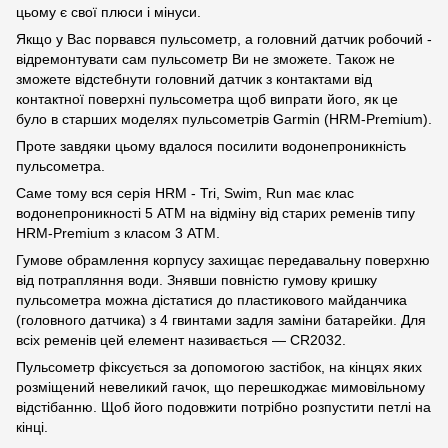
цьому є свої плюси і мінуси.
Якщо у Вас порвався пульсометр, а головний датчик робочий -
відремонтувати сам пульсометр Ви не зможете. Також не
зможете відстебнути головний датчик з контактами від
контактної поверхні пульсометра щоб випрати його, як це
було в старших моделях пульсометрів Garmin (HRM-Premium).
Проте завдяки цьому вдалося посилити водонепроникність
пульсометра.
Саме тому вся серія HRM - Tri, Swim, Run має клас
водонепроникності 5 АТМ на відміну від старих ременів типу
HRM-Premium з класом 3 АТМ.
Гумове обрамлення корпусу захищає передавальну поверхню
від потрапляння води. Знявши повністю гумову кришку
пульсометра можна дістатися до пластикового майданчика
(головного датчика) з 4 гвинтами задля заміни батарейки. Для
всіх ременів цей елемент називається — CR2032.
Пульсометр фіксується за допомогою застібок, на кінцях яких
розміщений невеликий гачок, що перешкоджає мимовільному
відстібанню. Щоб його подовжити потрібно розпустити петлі на
кінці.