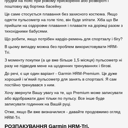
грудей на пояс при різкому прискоренні або розвороті і
поштовху від бортика басейну.
Це саме стосується плавання без захисного костюма. Якщо
одягти пульсометр на голе тіло, він буде злітати. Хіба що Ви
прийшли на оздоровче плавання і плаваєте на доріжці разом з
тихохідними бабусями.
Що робити, якщо потрібен кардіо-ремень для спортзалу і бігу?
В цьому випадку можна без проблем використовувати HRM-
Tri.
З моменту покупки (а це вже більше 1,5 місяця) пульсометр ні
разу не підводив мене на щоденних тренуваннях і бігові.
До речі, є ще один варіант - Garmin HRM-Premium. Це дуже
хороший і м'який пульсометр для занять в спортзалі. Я сам
постійно тренувався з ним.
Хочу звернути Вашу увагу на те, що Premium може записувати
або відображати дані тільки по пульсу. Все інше буде
записувати годинник на Вашій руці.
Отже, якщо Ви вже визначилися - давайте продовжимо огляд
HRM-Tri.
РОЗПАКУВАННЯ Garmin HRM-Tri.