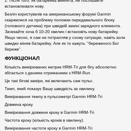
2. Після того, як батарейка вийнята, не поспішайте
встановлювати нову.
Безліч користувачів на американському форумі Garmin
скаржилися на проблему поломки передавального блоку
(головного датчика) при швидкій заміні зарядного елемента.
Зачекайте хоча б 10-20 хвилин і встановіть нову батарейку.
Якщо чесно, я сам не потрапляв у схожу ситуацію, навіть коли
швидко міняв батарейку. Але як то кажуть: “береженого Бог
береже”.
ФУНКЦІОНАЛ
Кількість вимірюваних метрик HRM-Tri для бігу абсолютно
збігається з даними отриманими з HRM-Run.
Це такі бігові заміри, які включають сам пульс.
Темп, який показує Вашу швидкість за хвилину.
Вимірювання темпу в пульсометрі Garmin HRM-Tri
Довжина кроку.
Вимірювання довжини кроку в Garmin HRM-Tri
Частота кроку (кількість кроків в хвилину).
Вимірювання частоти кроку в Garmin HRM-Tri