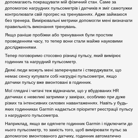
допомагають покращувати мій фізичний стан. Саме за
допомогою нагрудних пульсометрів і датчиків я зміг самотужки
контролювати свій прогрес на тренуваннях. Адже займаюся
без тренера. Вимірювальні метрики допомогли мені визначати
правильність виконання тренувань.
Якщо раніше пробіжки або тренування були простим
проведенням часу, то тепер вони стали майже науковими
дослідженнями.
Тепер поговоримо стосовно різниці пульсу, який вимірює
годинник та нагрудний пульсометр.
Деякі люди можуть мені заперечувати і стверджувати, що
немає сенсу купувати собі нагрудні пульсометри, якщо
датчики пульсу вже вмонтовані в годинник.
Мої глядачі і читачі теж відзначали, що у вбудованих HR
датчиках є невеликі затримки у замірах, особливо при дуже
різких та інтенсивних силових навантаженнях. Навіть у будь-
яких годинниках Garmin надається пріоритет реєстрації пульсу
з нагрудного пульсометра.
Наприклад, якщо ви одягнете годинник Garmin і підключити до
нього пульсометр, то замість того, щоб вимірювати пульс за
допомогою вмонтованого датчику, годинник автоматично