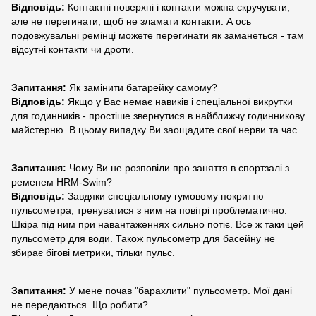
Відповідь:
Контактні поверхні і контакти можна скручувати,
але не перегинати, щоб не зламати контакти. А ось
подовжувальні ремінці можете перегинати як заманеться - там
відсутні контакти чи дроти.
Запитання:
Як замінити батарейку самому?
Відповідь:
Якщо у Вас немає навиків і спеціальної викрутки
для годинників - простіше звернутися в найближчу годинникову
майстерню. В цьому випадку Ви заощадите свої нерви та час.
Запитання:
Чому Ви не розповіли про заняття в спортзалі з
ременем HRM-Swim?
Відповідь:
Завдяки спеціальному гумовому покриттю
пульсометра, тренуватися з ним на повітрі проблематично.
Шкіра під ним при навантаженнях сильно потіє. Все ж таки цей
пульсометр для води. Також пульсометр для басейну не
збирає бігові метрики, тільки пульс.
Запитання:
У мене почав "барахлити" пульсометр. Мої дані
не передаються. Що робити?