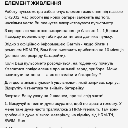
ЕЛЕМЕНТ ЖИВЛЕННЯ
Роботу пульсометра забезпечує елемент живлення під назвою
CR2032. Час роботи від нової батареї залежить від того,
наскільки часто Ви плануєте використовувати пульсометр.
З середньою частотою використання це близько 1 - 1,5 роки.
Наводжу порівняльну таблицю за типами датчиків пульсу.
Згідно з офіційною інформацією Garmin - якщо бігати з
ременем HRM-Tri, Вам його вистачить приблизно на 10 місяців
(до повного розряду батарейки).
Коли Ваш пульсометр розрядиться, на годиннику почнуть
з'являтися повідомлення про низький заряд прибора. Може
виникнути питання — а як же замінити батарейку ?
Для цього зніміть гумовий ущільнювач, який закриває корпус.
Відкрутіть 4 гвинтика та вийміть батарейку.
Звертаю Вашу увагу на 2 нюанси, про які слід знати!
1. Викручуйте гвинти дуже акуратно, щоб не зірвати головку. У
мене таке дуже часто траплялось з HRM-Premium. Там вони
зроблені із дуже м'якого матеріалу, на відміну від HRM-Tri,
SWIM, Run.