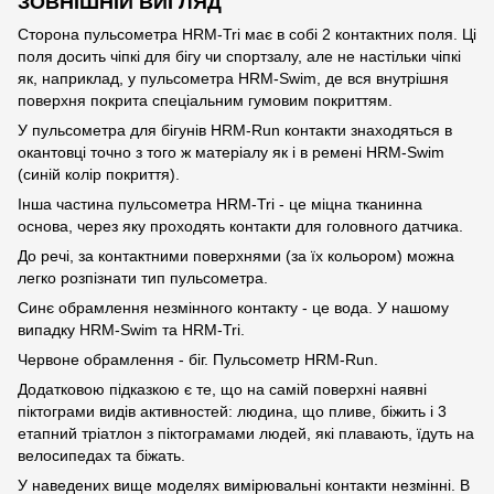
ЗОВНІШНІЙ ВИГЛЯД
Сторона пульсометра HRM-Tri має в собі 2 контактних поля. Ці
поля досить чіпкі для бігу чи спортзалу, але не настільки чіпкі
як, наприклад, у пульсометра HRM-Swim, де вся внутрішня
поверхня покрита спеціальним гумовим покриттям.
У пульсометра для бігунів HRM-Run контакти знаходяться в
окантовці точно з того ж матеріалу як і в ремені HRM-Swim
(синій колір покриття).
Інша частина пульсометра HRM-Tri - це міцна тканинна
основа, через яку проходять контакти для головного датчика.
До речі, за контактними поверхнями (за їх кольором) можна
легко розпізнати тип пульсометра.
Синє обрамлення незмінного контакту - це вода. У нашому
випадку HRM-Swim та HRM-Tri.
Червоне обрамлення - біг. Пульсометр HRM-Run.
Додатковою підказкою є те, що на самій поверхні наявні
піктограми видів активностей: людина, що пливе, біжить і 3
етапний тріатлон з піктограмами людей, які плавають, їдуть на
велосипедах та біжать.
У наведених вище моделях вимірювальні контакти незмінні. В