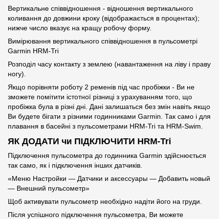
Вертикальне співвідношення - відношення вертикального
коливання до довжини кроку (відображається в процентах);
нижче число вказує на кращу робочу форму.
Вимірювання вертикального співвідношення в пульсометрі
Garmin HRM-Tri
Розподіл часу контакту з землею (навантаження на ліву і праву
ногу).
Якщо порівняти роботу 2 ременів під час пробіжки - Ви не
зможете помітити істотної різниці з урахуванням того, що
пробіжка була в різні дні. Дані залишаться без змін навіть якщо
Ви будете бігати з різними годинниками Garmin. Так само і для
плавання в басейні з пульсометрами HRM-Tri та HRM-Swim.
ЯК ДОДАТИ чи ПІДКЛЮЧИТИ HRM-Tri
Підключення пульсометра до годинника Garmin здійснюється
так само, як і підключення інших датчиків.
«Меню Настройки — Датчики и аксессуары — Добавить новый
— Внешний пульсометр»
Щоб активувати пульсометр необхідно надіти його на груди.
Після успішного підключення пульсометра, Ви можете